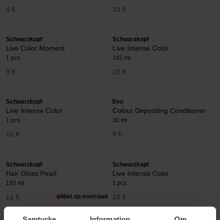
4 €
10 €
Schwarzkopf
Schwarzkopf
Live Color Moment
Live Intense Color
1 pcs
142 ml
9 €
10 €
Schwarzkopf
Evo
Live Intense Color
Colour Depositing Conditioner
1 pcs
30 ml
10 €
9 €
Schwarzkopf
Schwarzkopf
Hair Gloss Pearl
Live Intense Color
150 ml
1 pcs
11 €
Niet op voorraad
10 €
Samtycke
Information
Om