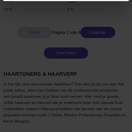
75 ml
1 pcs
20 €
9 €
Pagina 1 van 4
Volgende
Meer tonen
HAARTONERS & HAARVERF
Is het tijd voor een nieuwe haarkleur? Dan ben je bij ons aan het
juiste adres, want hier hebben we de professionele producten
verzameld waarmee jij je haar kunt verven. Hier vind je goede,
milde haarverf en kleuren die je zoektocht naar een nieuwe look
makkelijker maken! Uiteraard hebben we kleuren van de meest
populaire merken zoals L'Oréal, Revlon Professional, Grazette en
Kevin Murphy.