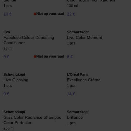
Blonde
Color Touch Rich Naturals
1 pcs
130 ml
10 €
Niet op voorraad
22 €
Evo
Schwarzkopf
Fabuloso Colour Deposting
Live Color Moment
Conditioner
1 pcs
30 ml
9 €
Niet op voorraad
8 €
Schwarzkopf
L'Oréal Paris
Live Glossing
Excellence Crème
1 pcs
1 pcs
9 €
14 €
Schwarzkopf
Schwarzkopf
Gliss Color Radiance Shampoo
Brillance
Color Perfector
1 pcs
250 ml