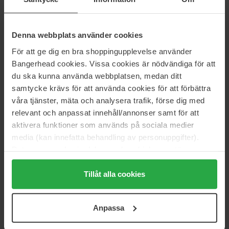
L'Oréal Paris
Schwarzkopf
Casting Creme Gloss
Creme Supreme
1 pcs
1 pcs
Denna webbplats använder cookies
11 €
13 €
För att ge dig en bra shoppingupplevelse använder
Bangerhead cookies. Vissa cookies är nödvändiga för att
L'Oréal Paris
Wella Professionals
du ska kunna använda webbplatsen, medan ditt
Excellence Universal Nudes
Color Fresh Mask Copper Glow
samtycke krävs för att använda cookies för att förbättra
1 pcs
500 ml
våra tjänster, mäta och analysera trafik, förse dig med
12 €
46 €
relevant och anpassat innehåll/annonser samt för att
aktivera funktioner som används på sociala medier
media (kan innefatta behandling av personuppgifter).
Wella Professionals
Vision Haircare
Color Fresh Mask Chocolate
Cover Up
Data som samlas in delas med cookieleverantören.
Touch
100 ml
Genom att trycka på "Tillåt alla cookies" accepterar du
500 ml
alla cookies, medan du under "Detaljer" kan anpassa
Tillåt alla cookies
46 €
21 €
användningen av cookies. Du kan när som helst återkalla
ditt samtycke. För mer information se vår Cookie Policy
Anpassa
samt vår Integritetspolicy.
Wella Professionals
Schwarzkopf
Color Fresh
Live Color Moment