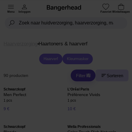
Menu
Inloggen
Favoriet
Winkelwagen
Haarverzorging
Haartoners & haarverf
Haarverf
Kleurmasker
Filter
Sorteren
90 producten
Schwarzkopf
L'Oréal Paris
Men Perfect
Préférence Vivids
1 pcs
1 pcs
9 €
10 €
Schwarzkopf
Wella Professionals