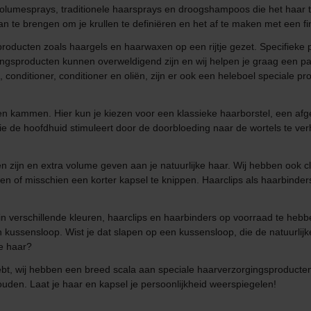
volumesprays, traditionele haarsprays en droogshampoos die het haar t
 te brengen om je krullen te definiëren en het af te maken met een fin
producten zoals haargels en haarwaxen op een rijtje gezet. Specifieke
ngsproducten kunnen overweldigend zijn en wij helpen je graag een paa
onditioner, conditioner en oliën, zijn er ook een heleboel speciale pr
en kammen. Hier kun je kiezen voor een klassieke haarborstel, een afge
e de hoofdhuid stimuleert door de doorbloeding naar de wortels te ve
en zijn en extra volume geven aan je natuurlijke haar. Wij hebben ook c
n of misschien een korter kapsel te knippen. Haarclips als haarbinders
erschillende kleuren, haarclips en haarbinders op voorraad te hebben 
 kussensloop. Wist je dat slapen op een kussensloop, die de natuurlijke
je haar?
ar hebt, wij hebben een breed scala aan speciale haarverzorgingsproducte
uden. Laat je haar en kapsel je persoonlijkheid weerspiegelen!