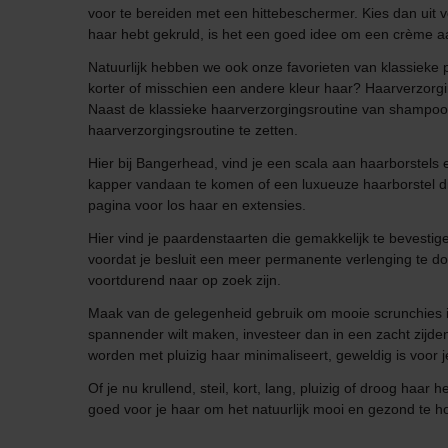
voor te bereiden met een hittebeschermer. Kies dan uit 
haar hebt gekruld, is het een goed idee om een crème aan
Natuurlijk hebben we ook onze favorieten van klassieke 
korter of misschien een andere kleur haar? Haarverzorgi
Naast de klassieke haarverzorgingsroutine van shampoo, c
haarverzorgingsroutine te zetten.
Hier bij Bangerhead, vind je een scala aan haarborstels 
kapper vandaan te komen of een luxueuze haarborstel di
pagina voor los haar en extensies.
Hier vind je paardenstaarten die gemakkelijk te bevestig
voordat je besluit een meer permanente verlenging te doe
voortdurend naar op zoek zijn.
Maak van de gelegenheid gebruik om mooie scrunchies in v
spannender wilt maken, investeer dan in een zacht zijden
worden met pluizig haar minimaliseert, geweldig is voor 
Of je nu krullend, steil, kort, lang, pluizig of droog ha
goed voor je haar om het natuurlijk mooi en gezond te ho