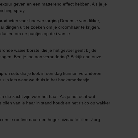
extuur geven en een matterend effect hebben. Als je je
ishing spray.
 producten voor haarverzorging Droom je van dikker,
r dingen uit te zoeken om je droomhaar te krijgen.
oducten om de puntjes op de i van je
ronde waaierborstel die je het gevoel geeft bij de
rhogen. Ben je toe aan verandering? Bekijk dan onze
lip-on sets die je look in een dag kunnen veranderen
 zijn iets waar we thuis in het badkamerkastje
die zacht zijn voor het haar. Als je het echt wat
 oliën van je haar in stand houdt en het risico op wakker
n om je routine naar een hoger niveau te tillen. Zorg