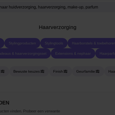
Haarverzorging
Stylingproducten
Stylingtools
Haarborstels & toebehore
deaus & haarverzorgingsset
Extensions & nephaar
Haarpar
Bewuste keuzes
Finish
Geurfamilie
Haa
DEN
ucten vinden. Probeer een verwante