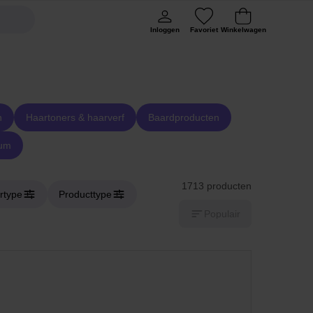
Inloggen
Favoriet
Winkelwagen
n
Haartoners & haarverf
Baardproducten
fum
1713 producten
rtype
Producttype
Populair