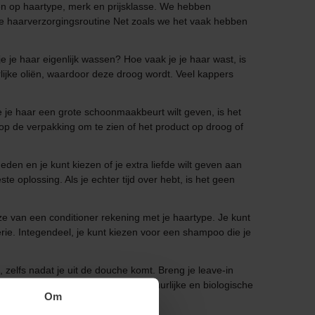
eren op haartype, merk en prijsklasse. We hebben
e haarverzorgingsroutine Net zoals we het vaak hebben
 je haar eigenlijk wassen? Hoe vaak je je haar wast, is
urlijke oliën, waardoor deze droog wordt. Veel kappers
je je haar een grote schoonmaakbeurt wilt geven, is het
op de verpakking om te zien of het product op droog of
eden en je kunt kiezen of je extra liefde wilt geven aan
e oplossing. Als je echter tijd over hebt, is het geen
ze van een conditioner rekening met je haartype. Je kunt
rie. Integendeel, je kunt kiezen voor een shampoo die je
t, zelfs nadat je uit de douche komt. Breng je leave-in
 een föhn! Het verschil tussen natuurlijke en biologische
Om