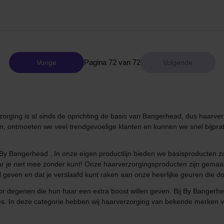
Pagina 72 van 72
Vorige
zorging is al sinds de oprichting de basis van Bangerhead, dus haarver
m, ontmoeten we veel trendgevoelige klanten en kunnen we snel bijprat
, By Bangerhead . In onze eigen productlijn bieden we basisproducten 
je niet mee zonder kunt! Onze haarverzorgingsproducten zijn gemaakt 
l geven en dat je verslaafd kunt raken aan onze heerlijke geuren die
r degenen die hun haar een extra boost willen geven. Bij By Bangerhe
tjes. In deze categorie hebben wij haarverzorging van bekende merken ver