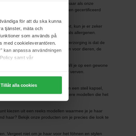
n die vriendelijk zijn voor zowel je haar als onze
 ingrediënten die biologisch geteeld en gecertificeerd
vändiga för att du ska kunna
 biologische haarverzorging gebruikt, kun je er zeker
a tjänster, mäta och
r wie gevoelig is voor geurstoffen zoals allergenen.
a funktioner som används på
nen. Het leuke van natuurlijke haarverzorging is dat de
as med cookieleverantören.
g in gebruik zonder schadelijk te zijn voor dieren, de
jer" kan anpassa användningen
 Policy samt vår
 moet ik gebruiken voor het stylen? Wil je op een gewone
ekenen dat je je haar moet knippen of verven.
Tillåt alla cookies
tyling tool die, naast het creëren van een steil kapsel,
je weekendtas kunt stoppen als grotere modellen die het
unt kiezen uit een reeks modellen waarmee je je haar
lvend haar? Bekijk onze producten om je precies die look te
en. Vergeet niet om je haar voor het föhnen en stylen