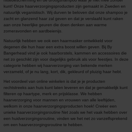
hittebescherming en de droogshampoo waar je niet mee zonder
kunt! Onze haarverzorgingsproducten zijn gemaakt in Zweden en
natuurlijk veganistisch. Wij durven te beloven dat onze shampoo je
zacht en glanzend haar zal geven en dat je verslaafd kunt raken
aan onze heerlijke geuren die doen denken aan warme
zomeravonden en aardbeienijs.
Natuurlijk hebben we ook een haarmasker ontwikkeld voor
degenen die hun haar een extra boost willen geven. Bij By
Bangerhead vind je ook haarborstels, kammen en accessoires die
net zo geschikt zijn voor dagelijks gebruik als voor feestjes. In deze
categorie hebben wij haarverzorging van bekende merken
verzameld, of je nu lang, kort, dik, gekleurd of pluizig haar hebt.
Het voordeel van online winkelen is dat je je producten
rechtstreeks aan huis kunt laten leveren en dat je gemakkelijk kunt
filteren op haartype, merk en prijsklasse. We hebben
haarverzorging voor mannen en vrouwen van alle leeftijden,
welkom in onze haarverzorgingsproducten hoek! Creëer een
unieke haarverzorgingsroutine Net zoals we het vaak hebben over
een huidverzorgingsroutine, vinden we het net zo vanzelfsprekend
om een haarverzorgingsroutine te hebben.