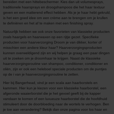
bereiden met een hittebeschermer. Kies dan uit volumesprays,
traditionele haarsprays en droogshampoos die het haar textuur
geven en een matterend effect hebben. Als je je haar hebt gekruld,
is het een goed idee om een crème aan te brengen om je krullen
te definiëren en het af te maken met een finishing spray.
Natuurlijk hebben we ook onze favorieten van klassieke producten
zoals haargels en haarwaxen op een rijtje gezet. Specifieke
producten voor haarverzorging Droom je van dikker, korter of
misschien een andere kleur haar? Haarverzorgingsproducten
kunnen overweldigend zijn en wij helpen je graag een paar dingen
uit te zoeken om je droomhaar te krijgen. Naast de klassieke
haarverzorgingsroutine van shampoo, conditioner, conditioner en
oliën, zijn er ook een heleboel speciale producten om de puntjes
op de i van je haarverzorgingsroutine te zetten.
Hier bij Bangerhead, vind je een scala aan haarborstels en
kammen. Hier kun je kiezen voor een klassieke haarborstel, een
afgeronde waaierborstel die je het gevoel geeft bij de kapper
vandaan te komen of een luxueuze haarborstel die de hoofdhuid
stimuleert door de doorbloeding naar de wortels te verhogen. Ben
je toe aan verandering? Bekijk dan onze pagina voor los haar en