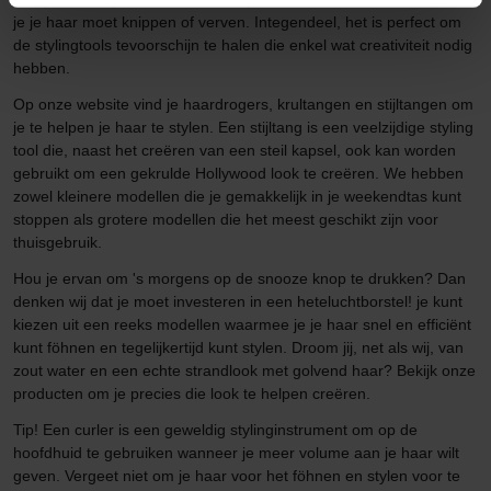
je je haar moet knippen of verven. Integendeel, het is perfect om
de stylingtools tevoorschijn te halen die enkel wat creativiteit nodig
hebben.
Op onze website vind je haardrogers, krultangen en stijltangen om
je te helpen je haar te stylen. Een stijltang is een veelzijdige styling
tool die, naast het creëren van een steil kapsel, ook kan worden
gebruikt om een gekrulde Hollywood look te creëren. We hebben
zowel kleinere modellen die je gemakkelijk in je weekendtas kunt
stoppen als grotere modellen die het meest geschikt zijn voor
thuisgebruik.
Hou je ervan om 's morgens op de snooze knop te drukken? Dan
denken wij dat je moet investeren in een heteluchtborstel! je kunt
kiezen uit een reeks modellen waarmee je je haar snel en efficiënt
kunt föhnen en tegelijkertijd kunt stylen. Droom jij, net als wij, van
zout water en een echte strandlook met golvend haar? Bekijk onze
producten om je precies die look te helpen creëren.
Tip! Een curler is een geweldig stylinginstrument om op de
hoofdhuid te gebruiken wanneer je meer volume aan je haar wilt
geven. Vergeet niet om je haar voor het föhnen en stylen voor te