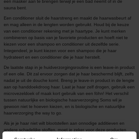
een masker aan te brengen terwijl je een bad neemt of in de
sauna bent.
Een conditioner sluit de haarstreng en maakt de haarwasbeurt af
en mag alleen in de lengten worden gebruikt. Houd bij de keuze
van een conditioner rekening met je haartype. Je kunt merken
combineren op basis van je favoriete producten en hoeft niet te
kiezen voor een shampoo en conditioner uit dezelfde serie.
Integendeel, je kunt kiezen voor een shampoo die je haar
hydrateert en een conditioner die je haar herstelt.
De laatste stap in je huidverzorgingsroutine is een leave-in product
of een olie. Dit zal ervoor zorgen dat je haar beschermd blijft, zelfs
nadat je uit de douche komt. Breng je leave-in product in de lengte
aan op handdoekdroog haar. Laat je haar zelf drogen, gebruik een
microvezeldoek of maak kort gebruik van een föhn! Het verschil
tussen natuurlijke en biologische haarverzorging Soms wil je
gewoon niet te hoeven kiezen, en is biologische en natuurlijke
haarverzorging the way to go.
Als je je haar niet wilt blootstellen aan onnodige additieven en
andere schadelijke stoffen, moet je zeker voor deze producten
gaan die vriendelijk zijn voor zowel je haar als onze planeet. Maar