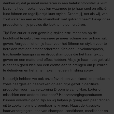
denken wij dat je moet investeren in een heteluchtborstel! je kunt
kiezen uit een reeks modellen waarmee je je haar snel en efficiënt
kunt föhnen en tegelijkertijd kunt stylen. Droom jij, net als wij, van
zout water en een echte strandlook met golvend haar? Bekijk onze
producten om je precies die look te helpen creëren.
Tip! Een curler is een geweldig stylinginstrument om op de
hoofdhuid te gebruiken wanneer je meer volume aan je haar wilt
geven. Vergeet niet om je haar voor het föhnen en stylen voor te
bereiden met een hittebeschermer. Kies dan uit volumesprays,
traditionele haarsprays en droogshampoos die het haar textuur
geven en een matterend effect hebben. Als je je haar hebt gekruld,
is het een goed idee om een crème aan te brengen om je krullen
te definiëren en het af te maken met een finishing spray.
Natuurlijk hebben we ook onze favorieten van klassieke producten
zoals haargels en haarwaxen op een rijtje gezet. Specifieke
producten voor haarverzorging Droom je van dikker, korter of
misschien een andere kleur haar? Haarverzorgingsproducten
kunnen overweldigend zijn en wij helpen je graag een paar dingen
uit te zoeken om je droomhaar te krijgen. Naast de klassieke
haarverzorgingsroutine van shampoo, conditioner, conditioner en