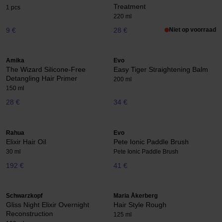
Treatment
1 pcs
220 ml
9 €
28 €
Niet op voorraad
Amika
Evo
The Wizard Silicone-Free
Easy Tiger Straightening Balm
Detangling Hair Primer
200 ml
150 ml
28 €
34 €
Rahua
Evo
Elixir Hair Oil
Pete Ionic Paddle Brush
30 ml
Pete Ionic Paddle Brush
192 €
41 €
Schwarzkopf
Maria Åkerberg
Gliss Night Elixir Overnight
Hair Style Rough
Reconstruction
125 ml