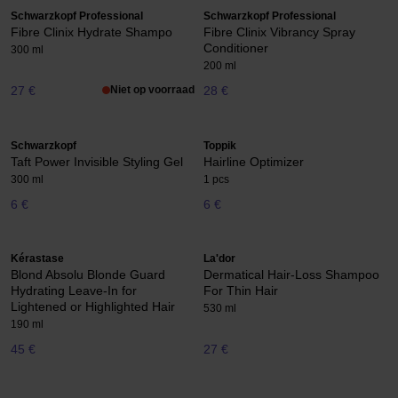
Schwarzkopf Professional
Schwarzkopf Professional
Fibre Clinix Hydrate Shampo
Fibre Clinix Vibrancy Spray
Conditioner
300 ml
200 ml
27 €
Niet op voorraad
28 €
Schwarzkopf
Toppik
Taft Power Invisible Styling Gel
Hairline Optimizer
300 ml
1 pcs
6 €
6 €
Kérastase
La'dor
Blond Absolu Blonde Guard
Dermatical Hair-Loss Shampoo
Hydrating Leave-In for
For Thin Hair
Lightened or Highlighted Hair
530 ml
190 ml
45 €
27 €