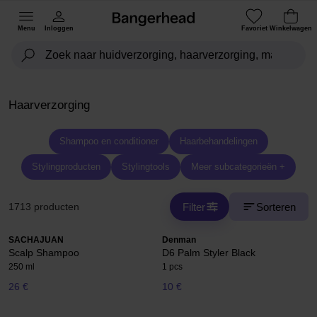
Menu
Inloggen
Favoriet
Winkelwagen
Haarverzorging
Shampoo en conditioner
Haarbehandelingen
Stylingproducten
Stylingtools
Meer subcategorieën +
Filter
Sorteren
1713 producten
SACHAJUAN
Denman
Scalp Shampoo
D6 Palm Styler Black
250 ml
1 pcs
26 €
10 €