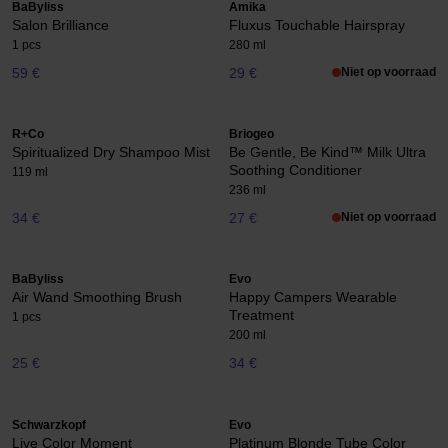
BaByliss
Amika
Salon Brilliance
Fluxus Touchable Hairspray
1 pcs
280 ml
59 €
29 €
Niet op voorraad
R+Co
Briogeo
Spiritualized Dry Shampoo Mist
Be Gentle, Be Kind™ Milk Ultra
Soothing Conditioner
119 ml
236 ml
34 €
27 €
Niet op voorraad
BaByliss
Evo
Air Wand Smoothing Brush
Happy Campers Wearable
Treatment
1 pcs
200 ml
25 €
34 €
Schwarzkopf
Evo
Live Color Moment
Platinum Blonde Tube Color