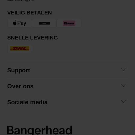
VEILIG BETALEN
SNELLE LEVERING
Support
Contact opnemen
Over ons
Veelgestelde vragen
Over ons
Algemene voorwaarden
Sociale media
Samenwerken
Retourneren
Facebook
Verzending
Privacybeleid
Instagram
LinkedIn