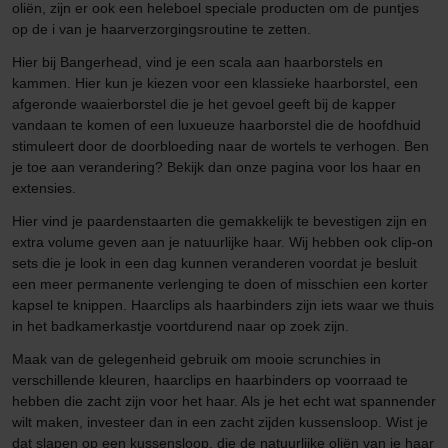
oliën, zijn er ook een heleboel speciale producten om de puntjes
op de i van je haarverzorgingsroutine te zetten.
Hier bij Bangerhead, vind je een scala aan haarborstels en
kammen. Hier kun je kiezen voor een klassieke haarborstel, een
afgeronde waaierborstel die je het gevoel geeft bij de kapper
vandaan te komen of een luxueuze haarborstel die de hoofdhuid
stimuleert door de doorbloeding naar de wortels te verhogen. Ben
je toe aan verandering? Bekijk dan onze pagina voor los haar en
extensies.
Hier vind je paardenstaarten die gemakkelijk te bevestigen zijn en
extra volume geven aan je natuurlijke haar. Wij hebben ook clip-on
sets die je look in een dag kunnen veranderen voordat je besluit
een meer permanente verlenging te doen of misschien een korter
kapsel te knippen. Haarclips als haarbinders zijn iets waar we thuis
in het badkamerkastje voortdurend naar op zoek zijn.
Maak van de gelegenheid gebruik om mooie scrunchies in
verschillende kleuren, haarclips en haarbinders op voorraad te
hebben die zacht zijn voor het haar. Als je het echt wat spannender
wilt maken, investeer dan in een zacht zijden kussensloop. Wist je
dat slapen op een kussensloop, die de natuurlijke oliën van je haar