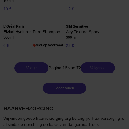
100 ml
10 €
12 €
L'Oréal Paris
SIM Sensitive
Elvital Hyaluron Pure Shampoo
Airy Texture Spray
500 ml
300 ml
6 €
Niet op voorraad
23 €
Pagina 16 van 72
Vorige
Volgende
Meer tonen
HAARVERZORGING
Wij vinden goede haarverzorging erg belangrijk! Haarverzorging is
al sinds de oprichting de basis van Bangerhead, dus