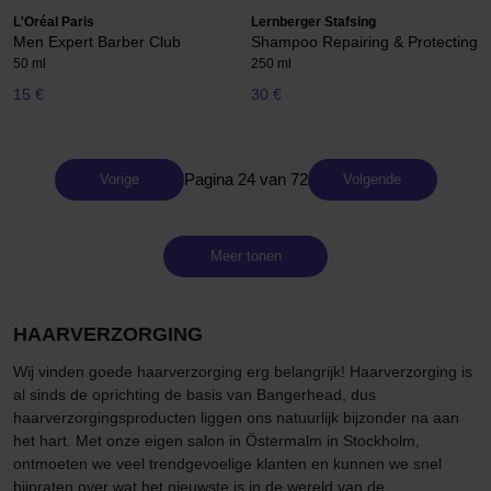
L'Oréal Paris
Lernberger Stafsing
Men Expert Barber Club
Shampoo Repairing & Protecting
50 ml
250 ml
15 €
30 €
Pagina 24 van 72
Vorige
Volgende
Meer tonen
HAARVERZORGING
Wij vinden goede haarverzorging erg belangrijk! Haarverzorging is
al sinds de oprichting de basis van Bangerhead, dus
haarverzorgingsproducten liggen ons natuurlijk bijzonder na aan
het hart. Met onze eigen salon in Östermalm in Stockholm,
ontmoeten we veel trendgevoelige klanten en kunnen we snel
bijpraten over wat het nieuwste is in de wereld van de