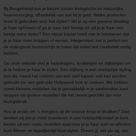
Bij Bangerhead kun je kiezen tussen biologische en natuurlijke
haarverzorging, afhankelijk van wat bij je past. Welke producten
moet ik gebruiken voor het stylen? Wil je op een gewone dinsdag
je haar opfrissen of ga je naar een feestje en wil je je haar een
beetje extra stylen? Een nieuw kapsel hoeft niet te betekenen dat
je je haar moet knippen of verven. Integendeel, het is perfect om
de stylingtools tevoorschijn te halen die enkel wat creativiteit nodig
hebben.
Op onze website vind je haardrogers, krultangen en stijltangen om
je te helpen je haar te stylen. Een stijltang is een veelzijdige styling
tool die, naast het creëren van een steil kapsel, ook kan worden
gebruikt om een gekrulde Hollywood look te creëren. We hebben
zowel kleinere modellen die je gemakkelijk in je weekendtas kunt
stoppen als grotere modellen die het meest geschikt zijn voor
thuisgebruik.
Hou je ervan om 's morgens op de snooze knop te drukken? Dan
denken wij dat je moet investeren in een heteluchtborstel! je kunt
kiezen uit een reeks modellen waarmee je je haar snel en efficiënt
kunt föhnen en tegelijkertijd kunt stylen. Droom jij, net als wij, van