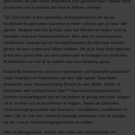
zout water en een echte strandlook met golvend haar? Bekijk onze
producten om je precies die look te helpen creëren.
Tip! Een curler is een geweldig stylinginstrument om op de
hoofdhuid te gebruiken wanneer je meer volume aan je haar wilt
geven. Vergeet niet om je haar voor het föhnen en stylen voor te
bereiden met een hittebeschermer. Kies dan uit volumesprays,
traditionele haarsprays en droogshampoos die het haar textuur
geven en een matterend effect hebben. Als je je haar hebt gekruld,
is het een goed idee om een crème aan te brengen om je krullen
te definiëren en het af te maken met een finishing spray.
Natuurlijk hebben we ook onze favorieten van klassieke producten
zoals haargels en haarwaxen op een rijtje gezet. Specifieke
producten voor haarverzorging Droom je van dikker, korter of
misschien een andere kleur haar? Haarverzorgingsproducten
kunnen overweldigend zijn en wij helpen je graag een paar dingen
uit te zoeken om je droomhaar te krijgen. Naast de klassieke
haarverzorgingsroutine van shampoo, conditioner, conditioner en
oliën, zijn er ook een heleboel speciale producten om de puntjes
op de i van je haarverzorgingsroutine te zetten.
Hier bij Bangerhead, vind je een scala aan haarborstels en