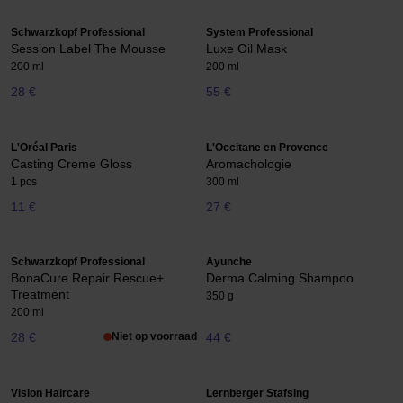
Schwarzkopf Professional
System Professional
Session Label The Mousse
Luxe Oil Mask
200 ml
200 ml
28 €
55 €
L'Oréal Paris
L'Occitane en Provence
Casting Creme Gloss
Aromachologie
1 pcs
300 ml
11 €
27 €
Schwarzkopf Professional
Ayunche
BonaCure Repair Rescue+
Derma Calming Shampoo
Treatment
350 g
200 ml
28 €
Niet op voorraad
44 €
Vision Haircare
Lernberger Stafsing