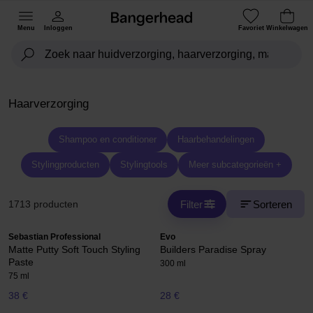
Menu
Inloggen
Favoriet
Winkelwagen
Haarverzorging
Shampoo en conditioner
Haarbehandelingen
Stylingproducten
Stylingtools
Meer subcategorieën +
Filter
Sorteren
1713 producten
Sebastian Professional
Evo
Matte Putty Soft Touch Styling
Builders Paradise Spray
Paste
300 ml
75 ml
38 €
28 €