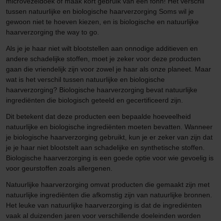
microvezeldoek of maak kort gebruik van een föhn! Het verschil
tussen natuurlijke en biologische haarverzorging Soms wil je
gewoon niet te hoeven kiezen, en is biologische en natuurlijke
haarverzorging the way to go.
Als je je haar niet wilt blootstellen aan onnodige additieven en
andere schadelijke stoffen, moet je zeker voor deze producten
gaan die vriendelijk zijn voor zowel je haar als onze planeet. Maar
wat is het verschil tussen natuurlijke en biologische
haarverzorging? Biologische haarverzorging bevat natuurlijke
ingrediënten die biologisch geteeld en gecertificeerd zijn.
Dit betekent dat deze producten een bepaalde hoeveelheid
natuurlijke en biologische ingrediënten moeten bevatten. Wanneer
je biologische haarverzorging gebruikt, kun je er zeker van zijn dat
je je haar niet blootstelt aan schadelijke en synthetische stoffen.
Biologische haarverzorging is een goede optie voor wie gevoelig is
voor geurstoffen zoals allergenen.
Natuurlijke haarverzorging omvat producten die gemaakt zijn met
natuurlijke ingrediënten die afkomstig zijn van natuurlijke bronnen.
Het leuke van natuurlijke haarverzorging is dat de ingrediënten
vaak al duizenden jaren voor verschillende doeleinden worden