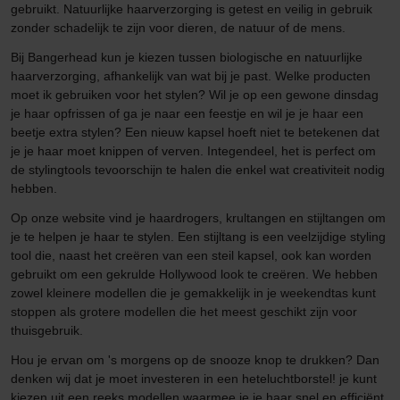
gebruikt. Natuurlijke haarverzorging is getest en veilig in gebruik
zonder schadelijk te zijn voor dieren, de natuur of de mens.
Bij Bangerhead kun je kiezen tussen biologische en natuurlijke
haarverzorging, afhankelijk van wat bij je past. Welke producten
moet ik gebruiken voor het stylen? Wil je op een gewone dinsdag
je haar opfrissen of ga je naar een feestje en wil je je haar een
beetje extra stylen? Een nieuw kapsel hoeft niet te betekenen dat
je je haar moet knippen of verven. Integendeel, het is perfect om
de stylingtools tevoorschijn te halen die enkel wat creativiteit nodig
hebben.
Op onze website vind je haardrogers, krultangen en stijltangen om
je te helpen je haar te stylen. Een stijltang is een veelzijdige styling
tool die, naast het creëren van een steil kapsel, ook kan worden
gebruikt om een gekrulde Hollywood look te creëren. We hebben
zowel kleinere modellen die je gemakkelijk in je weekendtas kunt
stoppen als grotere modellen die het meest geschikt zijn voor
thuisgebruik.
Hou je ervan om 's morgens op de snooze knop te drukken? Dan
denken wij dat je moet investeren in een heteluchtborstel! je kunt
kiezen uit een reeks modellen waarmee je je haar snel en efficiënt