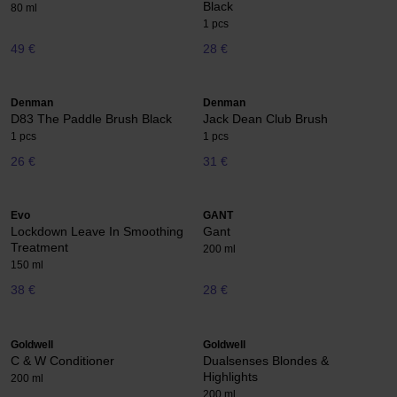
Black
80 ml
1 pcs
49 €
28 €
Denman
Denman
D83 The Paddle Brush Black
Jack Dean Club Brush
1 pcs
1 pcs
26 €
31 €
Evo
GANT
Lockdown Leave In Smoothing
Gant
Treatment
200 ml
150 ml
38 €
28 €
Goldwell
Goldwell
C & W Conditioner
Dualsenses Blondes &
Highlights
200 ml
200 ml