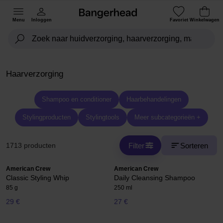
Menu
Inloggen
Favoriet
Winkelwagen
Haarverzorging
Shampoo en conditioner
Haarbehandelingen
Stylingproducten
Stylingtools
Meer subcategorieën +
Filter
Sorteren
1713 producten
American Crew
American Crew
Classic Styling Whip
Daily Cleansing Shampoo
85 g
250 ml
29 €
27 €