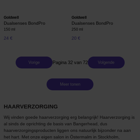
Goldwell
Goldwell
Dualsenses BondPro
Dualsenses BondPro
150 ml
250 ml
24 €
20 €
Pagina 32 van 72
Vorige
Volgende
Meer tonen
HAARVERZORGING
Wij vinden goede haarverzorging erg belangrijk! Haarverzorging is
al sinds de oprichting de basis van Bangerhead, dus
haarverzorgingsproducten liggen ons natuurlijk bijzonder na aan
het hart. Met onze eigen salon in Östermalm in Stockholm,