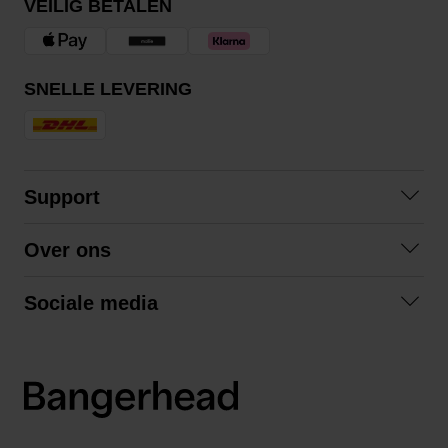
VEILIG BETALEN
SNELLE LEVERING
Support
Contact opnemen
Over ons
Veelgestelde vragen
Over ons
Algemene voorwaarden
Sociale media
Samenwerken
Retourneren
Facebook
Verzending
Privacybeleid
Instagram
LinkedIn