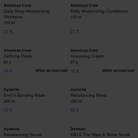
American Crew
American Crew
Daily Deep Moisturizing
Daily Moisturizing Conditioner
Shampoo
250 ml
250 ml
27 €
27 €
American Crew
American Crew
Defining Paste
Grooming Cream
85 g
85 g
34 €
Niet op voorraad
31 €
Niet op voorraad
Ayunche
Ayunche
Enrich Bonding Mask
Rebalancing Mask
200 ml
200 ml
52 €
52 €
Ayunche
Denman
Rebalancing Serum
D81S The Style & Shine Small