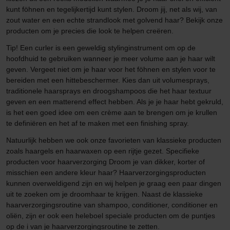
kunt föhnen en tegelijkertijd kunt stylen. Droom jij, net als wij, van
zout water en een echte strandlook met golvend haar? Bekijk onze
producten om je precies die look te helpen creëren.
Tip! Een curler is een geweldig stylinginstrument om op de
hoofdhuid te gebruiken wanneer je meer volume aan je haar wilt
geven. Vergeet niet om je haar voor het föhnen en stylen voor te
bereiden met een hittebeschermer. Kies dan uit volumesprays,
traditionele haarsprays en droogshampoos die het haar textuur
geven en een matterend effect hebben. Als je je haar hebt gekruld,
is het een goed idee om een crème aan te brengen om je krullen
te definiëren en het af te maken met een finishing spray.
Natuurlijk hebben we ook onze favorieten van klassieke producten
zoals haargels en haarwaxen op een rijtje gezet. Specifieke
producten voor haarverzorging Droom je van dikker, korter of
misschien een andere kleur haar? Haarverzorgingsproducten
kunnen overweldigend zijn en wij helpen je graag een paar dingen
uit te zoeken om je droomhaar te krijgen. Naast de klassieke
haarverzorgingsroutine van shampoo, conditioner, conditioner en
oliën, zijn er ook een heleboel speciale producten om de puntjes
op de i van je haarverzorgingsroutine te zetten.