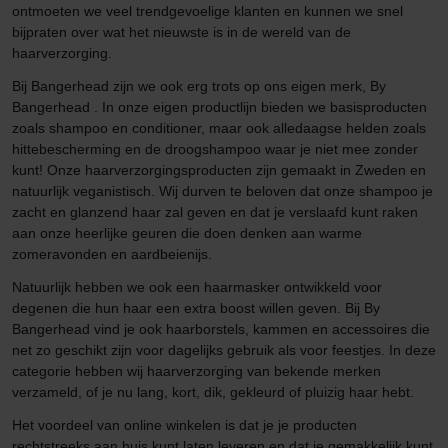
ontmoeten we veel trendgevoelige klanten en kunnen we snel
bijpraten over wat het nieuwste is in de wereld van de
haarverzorging.
Bij Bangerhead zijn we ook erg trots op ons eigen merk, By
Bangerhead . In onze eigen productlijn bieden we basisproducten
zoals shampoo en conditioner, maar ook alledaagse helden zoals
hittebescherming en de droogshampoo waar je niet mee zonder
kunt! Onze haarverzorgingsproducten zijn gemaakt in Zweden en
natuurlijk veganistisch. Wij durven te beloven dat onze shampoo je
zacht en glanzend haar zal geven en dat je verslaafd kunt raken
aan onze heerlijke geuren die doen denken aan warme
zomeravonden en aardbeienijs.
Natuurlijk hebben we ook een haarmasker ontwikkeld voor
degenen die hun haar een extra boost willen geven. Bij By
Bangerhead vind je ook haarborstels, kammen en accessoires die
net zo geschikt zijn voor dagelijks gebruik als voor feestjes. In deze
categorie hebben wij haarverzorging van bekende merken
verzameld, of je nu lang, kort, dik, gekleurd of pluizig haar hebt.
Het voordeel van online winkelen is dat je je producten
rechtstreeks aan huis kunt laten leveren en dat je gemakkelijk kunt