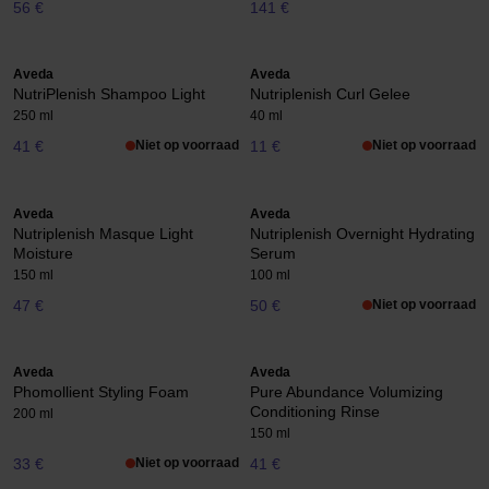
56 €
141 €
Aveda
Aveda
NutriPlenish Shampoo Light
Nutriplenish Curl Gelee
250 ml
40 ml
41 €
Niet op voorraad
11 €
Niet op voorraad
Aveda
Aveda
Nutriplenish Masque Light
Nutriplenish Overnight Hydrating
Moisture
Serum
150 ml
100 ml
47 €
50 €
Niet op voorraad
Aveda
Aveda
Phomollient Styling Foam
Pure Abundance Volumizing
Conditioning Rinse
200 ml
150 ml
33 €
Niet op voorraad
41 €