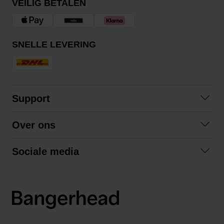
VEILIG BETALEN
SNELLE LEVERING
Support
Contact opnemen
Over ons
Veelgestelde vragen
Over ons
Algemene voorwaarden
Sociale media
Samenwerken
Retourneren
Facebook
Verzending
Privacybeleid
Instagram
LinkedIn