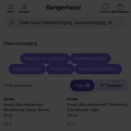
Menu
Inloggen
Favoriet
Winkelwagen
Haarverzorging
Shampoo en conditioner
Haarbehandelingen
Stylingproducten
Stylingtools
Meer subcategorieën +
Filter
Sorteren
1706 producten
Aveda
Aveda
Invati Ultra Advanced
Invati Ultra Advanced Thickening
Revitalizing Scalp Serum
Conditioner Light
30 ml
200 ml
23 €
47 €