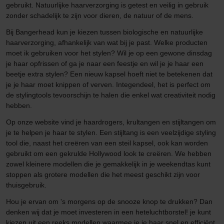
gebruikt. Natuurlijke haarverzorging is getest en veilig in gebruik
zonder schadelijk te zijn voor dieren, de natuur of de mens.
Bij Bangerhead kun je kiezen tussen biologische en natuurlijke
haarverzorging, afhankelijk van wat bij je past. Welke producten
moet ik gebruiken voor het stylen? Wil je op een gewone dinsdag
je haar opfrissen of ga je naar een feestje en wil je je haar een
beetje extra stylen? Een nieuw kapsel hoeft niet te betekenen dat
je je haar moet knippen of verven. Integendeel, het is perfect om
de stylingtools tevoorschijn te halen die enkel wat creativiteit nodig
hebben.
Op onze website vind je haardrogers, krultangen en stijltangen om
je te helpen je haar te stylen. Een stijltang is een veelzijdige styling
tool die, naast het creëren van een steil kapsel, ook kan worden
gebruikt om een gekrulde Hollywood look te creëren. We hebben
zowel kleinere modellen die je gemakkelijk in je weekendtas kunt
stoppen als grotere modellen die het meest geschikt zijn voor
thuisgebruik.
Hou je ervan om 's morgens op de snooze knop te drukken? Dan
denken wij dat je moet investeren in een heteluchtborstel! je kunt
kiezen uit een reeks modellen waarmee je je haar snel en efficiënt