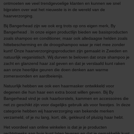
ontmoeten we veel trendgevoelige klanten en kunnen we snel
bijpraten over wat het nieuwste is in de wereld van de
haarverzorging.
Bij Bangerhead zijn we ook erg trots op ons eigen merk, By
Bangerhead . In onze eigen productlijn bieden we basisproducten
zoals shampoo en conditioner, maar ook alledaagse helden zoals
hittebescherming en de droogshampoo waar je niet mee zonder
kunt! Onze haarverzorgingsproducten zijn gemaakt in Zweden en
natuurlijk veganistisch. Wij durven te beloven dat onze shampoo je
zacht en glanzend haar zal geven en dat je verslaafd kunt raken
aan onze heerlijke geuren die doen denken aan warme
zomeravonden en aardbeienijs.
Natuurlijk hebben we ook een haarmasker ontwikkeld voor
degenen die hun haar een extra boost willen geven. Bij By
Bangerhead vind je ook haarborstels, kammen en accessoires die
net zo geschikt zijn voor dagelijks gebruik als voor feestjes. In deze
categorie hebben wij haarverzorging van bekende merken
verzameld, of je nu lang, kort, dik, gekleurd of pluizig haar hebt.
Het voordeel van online winkelen is dat je je producten
rechtstreeks aan huis kunt laten leveren en dat je gemakkelijk kunt