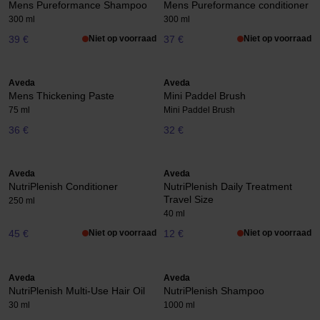
Mens Pureformance Shampoo
Mens Pureformance conditioner
300 ml
300 ml
39 €
Niet op voorraad
37 €
Niet op voorraad
Aveda
Aveda
Mens Thickening Paste
Mini Paddel Brush
75 ml
Mini Paddel Brush
36 €
32 €
Aveda
Aveda
NutriPlenish Conditioner
NutriPlenish Daily Treatment
Travel Size
250 ml
40 ml
45 €
Niet op voorraad
12 €
Niet op voorraad
Aveda
Aveda
NutriPlenish Multi-Use Hair Oil
NutriPlenish Shampoo
30 ml
1000 ml