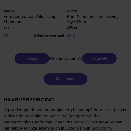
Aveda
Aveda
Pure Abundance Volumizing
Pure Abundance Volumizing
Shampoo
Style Prep
200 ml
100 ml
36 €
Niet op voorraad
41 €
Pagina 39 van 72
Vorige
Volgende
Meer tonen
HAARVERZORGING
Wij vinden goede haarverzorging erg belangrijk! Haarverzorging is
al sinds de oprichting de basis van Bangerhead, dus
haarverzorgingsproducten liggen ons natuurlijk bijzonder na aan
het hart. Met onze eigen salon in Östermalm in Stockholm,