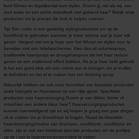
kunt föhnen en tegelijkertijd kunt stylen. Droom jij, net als wij, van
zout water en een echte strandlook met golvend haar? Bekijk onze
producten om je precies die look te helpen creëren.
Tip! Een curler is een geweldig stylinginstrument om op de
hoofdhuid te gebruiken wanneer je meer volume aan je haar wilt
geven. Vergeet niet om je haar voor het föhnen en stylen voor te
bereiden met een hittebeschermer. Kies dan uit volumesprays,
traditionele haarsprays en droogshampoos die het haar textuur
geven en een matterend effect hebben. Als je je haar hebt gekruld,
is het een goed idee om een crème aan te brengen om je krullen
te definiëren en het af te maken met een finishing spray.
Natuurlijk hebben we ook onze favorieten van klassieke producten
zoals haargels en haarwaxen op een rijtje gezet. Specifieke
producten voor haarverzorging Droom je van dikker, korter of
misschien een andere kleur haar? Haarverzorgingsproducten
kunnen overweldigend zijn en wij helpen je graag een paar dingen
uit te zoeken om je droomhaar te krijgen. Naast de klassieke
haarverzorgingsroutine van shampoo, conditioner, conditioner en
oliën, zijn er ook een heleboel speciale producten om de puntjes
op de i van je haarverzorgingsroutine te zetten.