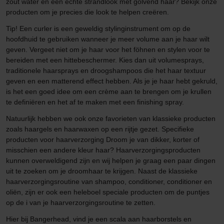
zout water en een echte strandlook met golvend haar? Bekijk onze
producten om je precies die look te helpen creëren.
Tip! Een curler is een geweldig stylinginstrument om op de
hoofdhuid te gebruiken wanneer je meer volume aan je haar wilt
geven. Vergeet niet om je haar voor het föhnen en stylen voor te
bereiden met een hittebeschermer. Kies dan uit volumesprays,
traditionele haarsprays en droogshampoos die het haar textuur
geven en een matterend effect hebben. Als je je haar hebt gekruld,
is het een goed idee om een crème aan te brengen om je krullen
te definiëren en het af te maken met een finishing spray.
Natuurlijk hebben we ook onze favorieten van klassieke producten
zoals haargels en haarwaxen op een rijtje gezet. Specifieke
producten voor haarverzorging Droom je van dikker, korter of
misschien een andere kleur haar? Haarverzorgingsproducten
kunnen overweldigend zijn en wij helpen je graag een paar dingen
uit te zoeken om je droomhaar te krijgen. Naast de klassieke
haarverzorgingsroutine van shampoo, conditioner, conditioner en
oliën, zijn er ook een heleboel speciale producten om de puntjes
op de i van je haarverzorgingsroutine te zetten.
Hier bij Bangerhead, vind je een scala aan haarborstels en