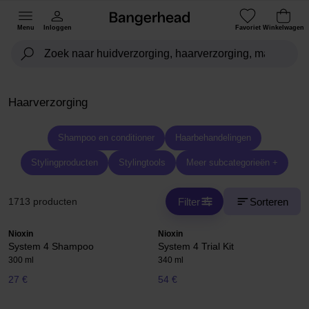
Menu
Inloggen
Favoriet
Winkelwagen
Haarverzorging
Shampoo en conditioner
Haarbehandelingen
Stylingproducten
Stylingtools
Meer subcategorieën +
Filter
Sorteren
1713 producten
Nioxin
Nioxin
System 4 Shampoo
System 4 Trial Kit
300 ml
340 ml
27 €
54 €