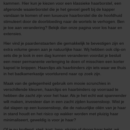
kammen. Hier kun je kiezen voor een klassieke haarborstel, een
afgeronde waaierborstel die je het gevoel geeft bij de kapper
vandaan te komen of een luxueuze haarborstel die de hoofdhuid
stimuleert door de doorbloeding naar de wortels te verhogen. Ben
je toe aan verandering? Bekijk dan onze pagina voor los haar en
extensies.
Hier vind je paardenstaarten die gemakkelijk te bevestigen zijn en
extra volume geven aan je natuurlijke haar. Wij hebben ook clip-on
sets die je look in een dag kunnen veranderen voordat je besluit
een meer permanente verlenging te doen of misschien een korter
kapsel te knippen. Haarclips als haarbinders zijn iets waar we thuis
in het badkamerkastje voortdurend naar op zoek zijn.
Maak van de gelegenheid gebruik om mooie scrunchies in
verschillende kleuren, haarclips en haarbinders op voorraad te
hebben die zacht zijn voor het haar. Als je het echt wat spannender
wilt maken, investeer dan in een zacht zijden kussensloop. Wist je
dat slapen op een kussensloop, die de natuurlijke oliën van je haar
in stand houdt en het risico op wakker worden met pluizig haar
minimaliseert, geweldig is voor je haar?
Of je nu krullend, steil, kort, lang, pluizig of droog haar hebt, wij