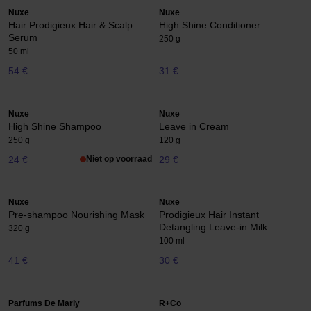
Nuxe
Nuxe
Hair Prodigieux Hair & Scalp
High Shine Conditioner
Serum
250 g
50 ml
54 €
31 €
Nuxe
Nuxe
High Shine Shampoo
Leave in Cream
250 g
120 g
24 €
Niet op voorraad
29 €
Nuxe
Nuxe
Pre-shampoo Nourishing Mask
Prodigieux Hair Instant
Detangling Leave-in Milk
320 g
100 ml
41 €
30 €
Parfums De Marly
R+Co