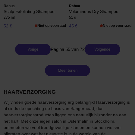
Rahua
Rahua
Scalp Exfoliating Shampoo
Voluminous Dry Shampoo
275 ml
51 g
52 €
Niet op voorraad
45 €
Niet op voorraad
Pagina 55 van 72
Vorige
Volgende
Meer tonen
HAARVERZORGING
Wij vinden goede haarverzorging erg belangrijk! Haarverzorging is
al sinds de oprichting de basis van Bangerhead, dus
haarverzorgingsproducten liggen ons natuurlijk bijzonder na aan
het hart. Met onze eigen salon in Östermalm in Stockholm,
ontmoeten we veel trendgevoelige klanten en kunnen we snel
bijpraten over wat het nieuwste is in de wereld van de