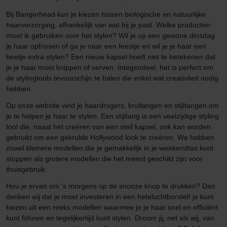
Bij Bangerhead kun je kiezen tussen biologische en natuurlijke
haarverzorging, afhankelijk van wat bij je past. Welke producten
moet ik gebruiken voor het stylen? Wil je op een gewone dinsdag
je haar opfrissen of ga je naar een feestje en wil je je haar een
beetje extra stylen? Een nieuw kapsel hoeft niet te betekenen dat
je je haar moet knippen of verven. Integendeel, het is perfect om
de stylingtools tevoorschijn te halen die enkel wat creativiteit nodig
hebben.
Op onze website vind je haardrogers, krultangen en stijltangen om
je te helpen je haar te stylen. Een stijltang is een veelzijdige styling
tool die, naast het creëren van een steil kapsel, ook kan worden
gebruikt om een gekrulde Hollywood look te creëren. We hebben
zowel kleinere modellen die je gemakkelijk in je weekendtas kunt
stoppen als grotere modellen die het meest geschikt zijn voor
thuisgebruik.
Hou je ervan om 's morgens op de snooze knop te drukken? Dan
denken wij dat je moet investeren in een heteluchtborstel! je kunt
kiezen uit een reeks modellen waarmee je je haar snel en efficiënt
kunt föhnen en tegelijkertijd kunt stylen. Droom jij, net als wij, van