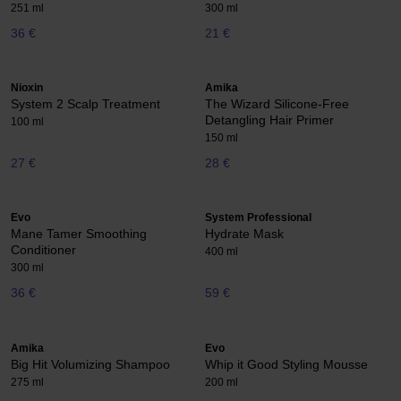
251 ml
300 ml
36 €
21 €
Nioxin
Amika
System 2 Scalp Treatment
The Wizard Silicone-Free
Detangling Hair Primer
100 ml
150 ml
27 €
28 €
Evo
System Professional
Mane Tamer Smoothing
Hydrate Mask
Conditioner
400 ml
300 ml
36 €
59 €
Amika
Evo
Big Hit Volumizing Shampoo
Whip it Good Styling Mousse
275 ml
200 ml