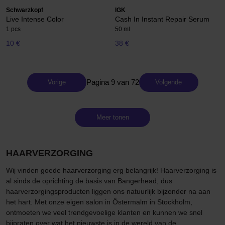
Schwarzkopf
IGK
Live Intense Color
Cash In Instant Repair Serum
1 pcs
50 ml
10 €
38 €
Pagina 9 van 72
Vorige
Volgende
Meer tonen
HAARVERZORGING
Wij vinden goede haarverzorging erg belangrijk! Haarverzorging is
al sinds de oprichting de basis van Bangerhead, dus
haarverzorgingsproducten liggen ons natuurlijk bijzonder na aan
het hart. Met onze eigen salon in Östermalm in Stockholm,
ontmoeten we veel trendgevoelige klanten en kunnen we snel
bijpraten over wat het nieuwste is in de wereld van de