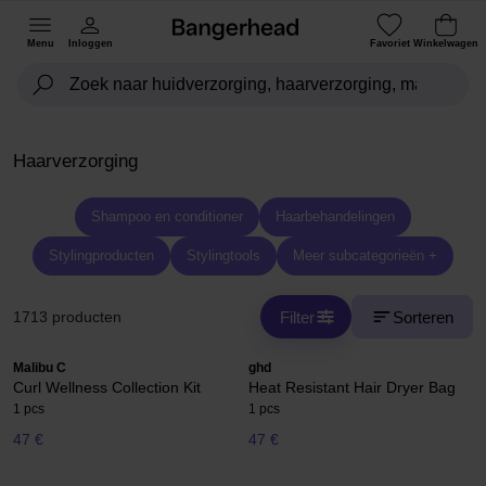
Menu
Inloggen
Favoriet
Winkelwagen
Haarverzorging
Shampoo en conditioner
Haarbehandelingen
Stylingproducten
Stylingtools
Meer subcategorieën +
Filter
Sorteren
1713 producten
Malibu C
ghd
Curl Wellness Collection Kit
Heat Resistant Hair Dryer Bag
1 pcs
1 pcs
47 €
47 €