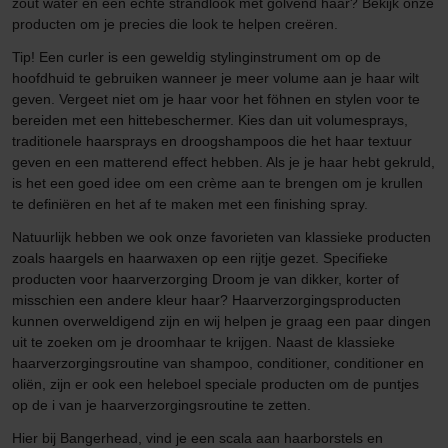
zout water en een echte strandlook met golvend haar? Bekijk onze
producten om je precies die look te helpen creëren.
Tip! Een curler is een geweldig stylinginstrument om op de
hoofdhuid te gebruiken wanneer je meer volume aan je haar wilt
geven. Vergeet niet om je haar voor het föhnen en stylen voor te
bereiden met een hittebeschermer. Kies dan uit volumesprays,
traditionele haarsprays en droogshampoos die het haar textuur
geven en een matterend effect hebben. Als je je haar hebt gekruld,
is het een goed idee om een crème aan te brengen om je krullen
te definiëren en het af te maken met een finishing spray.
Natuurlijk hebben we ook onze favorieten van klassieke producten
zoals haargels en haarwaxen op een rijtje gezet. Specifieke
producten voor haarverzorging Droom je van dikker, korter of
misschien een andere kleur haar? Haarverzorgingsproducten
kunnen overweldigend zijn en wij helpen je graag een paar dingen
uit te zoeken om je droomhaar te krijgen. Naast de klassieke
haarverzorgingsroutine van shampoo, conditioner, conditioner en
oliën, zijn er ook een heleboel speciale producten om de puntjes
op de i van je haarverzorgingsroutine te zetten.
Hier bij Bangerhead, vind je een scala aan haarborstels en