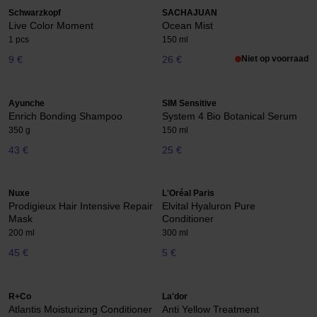
Schwarzkopf
SACHAJUAN
Live Color Moment
Ocean Mist
1 pcs
150 ml
9 €
26 €
Niet op voorraad
Ayunche
SIM Sensitive
Enrich Bonding Shampoo
System 4 Bio Botanical Serum
350 g
150 ml
43 €
25 €
Nuxe
L'Oréal Paris
Prodigieux Hair Intensive Repair
Elvital Hyaluron Pure
Mask
Conditioner
200 ml
300 ml
45 €
5 €
R+Co
La'dor
Atlantis Moisturizing Conditioner
Anti Yellow Treatment