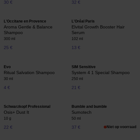
30 €
32 €
L'Occitane en Provence
L'Oréal Paris
Aroma Gentle & Balance
Elvital Growth Booster Hair
Shampoo
Serum
300 ml
102 ml
25 €
13 €
Evo
SIM Sensitive
Ritual Salvation Shampoo
System 4 1 Special Shampoo
30 ml
250 ml
4 €
21 €
Schwarzkopf Professional
Bumble and bumble
Osis+ Dust It
Sumotech
10 g
50 ml
22 €
37 €
Niet op voorraad