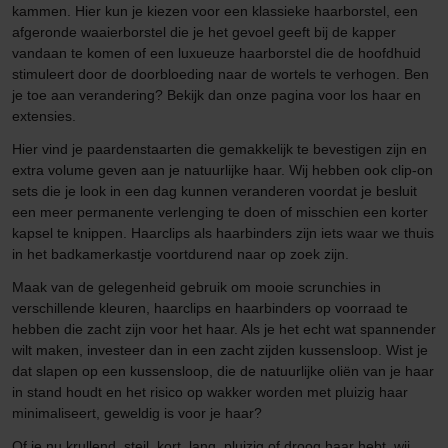
kammen. Hier kun je kiezen voor een klassieke haarborstel, een
afgeronde waaierborstel die je het gevoel geeft bij de kapper
vandaan te komen of een luxueuze haarborstel die de hoofdhuid
stimuleert door de doorbloeding naar de wortels te verhogen. Ben
je toe aan verandering? Bekijk dan onze pagina voor los haar en
extensies.
Hier vind je paardenstaarten die gemakkelijk te bevestigen zijn en
extra volume geven aan je natuurlijke haar. Wij hebben ook clip-on
sets die je look in een dag kunnen veranderen voordat je besluit
een meer permanente verlenging te doen of misschien een korter
kapsel te knippen. Haarclips als haarbinders zijn iets waar we thuis
in het badkamerkastje voortdurend naar op zoek zijn.
Maak van de gelegenheid gebruik om mooie scrunchies in
verschillende kleuren, haarclips en haarbinders op voorraad te
hebben die zacht zijn voor het haar. Als je het echt wat spannender
wilt maken, investeer dan in een zacht zijden kussensloop. Wist je
dat slapen op een kussensloop, die de natuurlijke oliën van je haar
in stand houdt en het risico op wakker worden met pluizig haar
minimaliseert, geweldig is voor je haar?
Of je nu krullend, steil, kort, lang, pluizig of droog haar hebt, wij