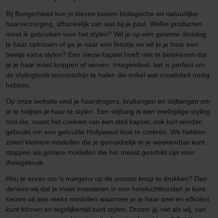
Bij Bangerhead kun je kiezen tussen biologische en natuurlijke
haarverzorging, afhankelijk van wat bij je past. Welke producten
moet ik gebruiken voor het stylen? Wil je op een gewone dinsdag
je haar opfrissen of ga je naar een feestje en wil je je haar een
beetje extra stylen? Een nieuw kapsel hoeft niet te betekenen dat
je je haar moet knippen of verven. Integendeel, het is perfect om
de stylingtools tevoorschijn te halen die enkel wat creativiteit nodig
hebben.
Op onze website vind je haardrogers, krultangen en stijltangen om
je te helpen je haar te stylen. Een stijltang is een veelzijdige styling
tool die, naast het creëren van een steil kapsel, ook kan worden
gebruikt om een gekrulde Hollywood look te creëren. We hebben
zowel kleinere modellen die je gemakkelijk in je weekendtas kunt
stoppen als grotere modellen die het meest geschikt zijn voor
thuisgebruik.
Hou je ervan om 's morgens op de snooze knop te drukken? Dan
denken wij dat je moet investeren in een heteluchtborstel! je kunt
kiezen uit een reeks modellen waarmee je je haar snel en efficiënt
kunt föhnen en tegelijkertijd kunt stylen. Droom jij, net als wij, van