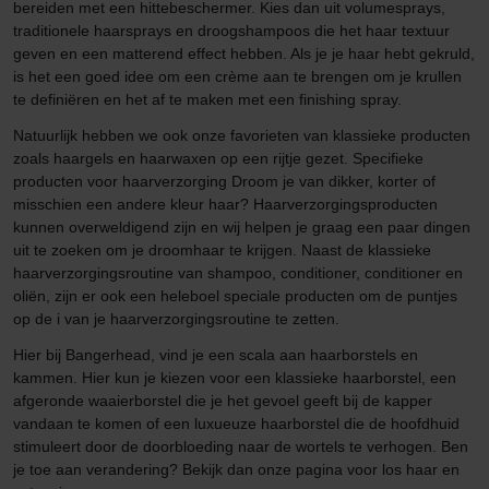
bereiden met een hittebeschermer. Kies dan uit volumesprays,
traditionele haarsprays en droogshampoos die het haar textuur
geven en een matterend effect hebben. Als je je haar hebt gekruld,
is het een goed idee om een crème aan te brengen om je krullen
te definiëren en het af te maken met een finishing spray.
Natuurlijk hebben we ook onze favorieten van klassieke producten
zoals haargels en haarwaxen op een rijtje gezet. Specifieke
producten voor haarverzorging Droom je van dikker, korter of
misschien een andere kleur haar? Haarverzorgingsproducten
kunnen overweldigend zijn en wij helpen je graag een paar dingen
uit te zoeken om je droomhaar te krijgen. Naast de klassieke
haarverzorgingsroutine van shampoo, conditioner, conditioner en
oliën, zijn er ook een heleboel speciale producten om de puntjes
op de i van je haarverzorgingsroutine te zetten.
Hier bij Bangerhead, vind je een scala aan haarborstels en
kammen. Hier kun je kiezen voor een klassieke haarborstel, een
afgeronde waaierborstel die je het gevoel geeft bij de kapper
vandaan te komen of een luxueuze haarborstel die de hoofdhuid
stimuleert door de doorbloeding naar de wortels te verhogen. Ben
je toe aan verandering? Bekijk dan onze pagina voor los haar en