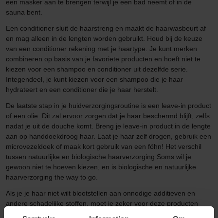
een masker aan te brengen terwijl je een bad neemt of in de
sauna bent.
Een conditioner sluit de haarstreng en maakt de haarwasbeurt af
en mag alleen in de lengten worden gebruikt. Houd bij de keuze
van een conditioner rekening met je haartype. Je kunt merken
combineren op basis van je favoriete producten en hoeft niet te
kiezen voor een shampoo en conditioner uit dezelfde serie.
Integendeel, je kunt kiezen voor een shampoo die je haar
hydrateert en een conditioner die je haar herstelt.
De laatste stap in je huidverzorgingsroutine is een leave-in product
of een olie. Dit zal ervoor zorgen dat je haar beschermd blijft, zelfs
nadat je uit de douche komt. Breng je leave-in product in de lengte
aan op handdoekdroog haar. Laat je haar zelf drogen, gebruik een
microvezeldoek of maak kort gebruik van een föhn! Het verschil
tussen natuurlijke en biologische haarverzorging Soms wil je
gewoon niet te hoeven kiezen, en is biologische en natuurlijke
haarverzorging the way to go.
Als je je haar niet wilt blootstellen aan onnodige additieven en
andere schadelijke stoffen, moet je zeker voor deze producten
gaan die vriendelijk zijn voor zowel je haar als onze planeet. Maar