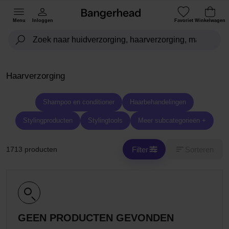
Menu
Inloggen
Favoriet
Winkelwagen
Haarverzorging
Shampoo en conditioner
Haarbehandelingen
Stylingproducten
Stylingtools
Meer subcategorieën +
Filter
Sorteren
1713 producten
GEEN PRODUCTEN GEVONDEN