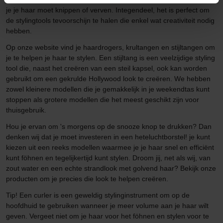
je je haar moet knippen of verven. Integendeel, het is perfect om
de stylingtools tevoorschijn te halen die enkel wat creativiteit nodig
hebben.
Op onze website vind je haardrogers, krultangen en stijltangen om
je te helpen je haar te stylen. Een stijltang is een veelzijdige styling
tool die, naast het creëren van een steil kapsel, ook kan worden
gebruikt om een gekrulde Hollywood look te creëren. We hebben
zowel kleinere modellen die je gemakkelijk in je weekendtas kunt
stoppen als grotere modellen die het meest geschikt zijn voor
thuisgebruik.
Hou je ervan om 's morgens op de snooze knop te drukken? Dan
denken wij dat je moet investeren in een heteluchtborstel! je kunt
kiezen uit een reeks modellen waarmee je je haar snel en efficiënt
kunt föhnen en tegelijkertijd kunt stylen. Droom jij, net als wij, van
zout water en een echte strandlook met golvend haar? Bekijk onze
producten om je precies die look te helpen creëren.
Tip! Een curler is een geweldig stylinginstrument om op de
hoofdhuid te gebruiken wanneer je meer volume aan je haar wilt
geven. Vergeet niet om je haar voor het föhnen en stylen voor te