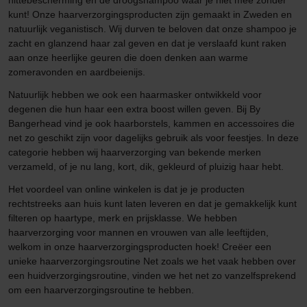
hittebescherming en de droogshampoo waar je niet mee zonder
kunt! Onze haarverzorgingsproducten zijn gemaakt in Zweden en
natuurlijk veganistisch. Wij durven te beloven dat onze shampoo je
zacht en glanzend haar zal geven en dat je verslaafd kunt raken
aan onze heerlijke geuren die doen denken aan warme
zomeravonden en aardbeienijs.
Natuurlijk hebben we ook een haarmasker ontwikkeld voor
degenen die hun haar een extra boost willen geven. Bij By
Bangerhead vind je ook haarborstels, kammen en accessoires die
net zo geschikt zijn voor dagelijks gebruik als voor feestjes. In deze
categorie hebben wij haarverzorging van bekende merken
verzameld, of je nu lang, kort, dik, gekleurd of pluizig haar hebt.
Het voordeel van online winkelen is dat je je producten
rechtstreeks aan huis kunt laten leveren en dat je gemakkelijk kunt
filteren op haartype, merk en prijsklasse. We hebben
haarverzorging voor mannen en vrouwen van alle leeftijden,
welkom in onze haarverzorgingsproducten hoek! Creëer een
unieke haarverzorgingsroutine Net zoals we het vaak hebben over
een huidverzorgingsroutine, vinden we het net zo vanzelfsprekend
om een haarverzorgingsroutine te hebben.