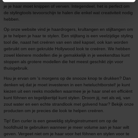
je je haar moet knippen of verven. Integendeel, het is perfect om
de stylingtools tevoorschijn te halen die enkel wat creativiteit nodig
hebben.
Op onze website vind je haardrogers, krultangen en stijltangen om
je te helpen je haar te stylen. Een stijltang is een veelzijdige styling
tool die, naast het creëren van een steil kapsel, ook kan worden
gebruikt om een gekrulde Hollywood look te creëren. We hebben
zowel kleinere modellen die je gemakkelijk in je weekendtas kunt
stoppen als grotere modellen die het meest geschikt zijn voor
thuisgebruik.
Hou je ervan om 's morgens op de snooze knop te drukken? Dan
denken wij dat je moet investeren in een heteluchtborstel! je kunt
kiezen uit een reeks modellen waarmee je je haar snel en efficiënt
kunt föhnen en tegelijkertijd kunt stylen. Droom jij, net als wij, van
zout water en een echte strandlook met golvend haar? Bekijk onze
producten om je precies die look te helpen creëren.
Tip! Een curler is een geweldig stylinginstrument om op de
hoofdhuid te gebruiken wanneer je meer volume aan je haar wilt
geven. Vergeet niet om je haar voor het föhnen en stylen voor te