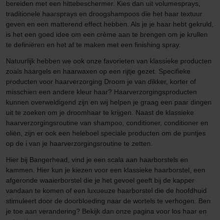
bereiden met een hittebeschermer. Kies dan uit volumesprays,
traditionele haarsprays en droogshampoos die het haar textuur
geven en een matterend effect hebben. Als je je haar hebt gekruld,
is het een goed idee om een crème aan te brengen om je krullen
te definiëren en het af te maken met een finishing spray.
Natuurlijk hebben we ook onze favorieten van klassieke producten
zoals haargels en haarwaxen op een rijtje gezet. Specifieke
producten voor haarverzorging Droom je van dikker, korter of
misschien een andere kleur haar? Haarverzorgingsproducten
kunnen overweldigend zijn en wij helpen je graag een paar dingen
uit te zoeken om je droomhaar te krijgen. Naast de klassieke
haarverzorgingsroutine van shampoo, conditioner, conditioner en
oliën, zijn er ook een heleboel speciale producten om de puntjes
op de i van je haarverzorgingsroutine te zetten.
Hier bij Bangerhead, vind je een scala aan haarborstels en
kammen. Hier kun je kiezen voor een klassieke haarborstel, een
afgeronde waaierborstel die je het gevoel geeft bij de kapper
vandaan te komen of een luxueuze haarborstel die de hoofdhuid
stimuleert door de doorbloeding naar de wortels te verhogen. Ben
je toe aan verandering? Bekijk dan onze pagina voor los haar en