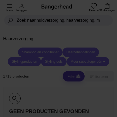
Menu
Inloggen
Favoriet
Winkelwagen
Haarverzorging
Shampoo en conditioner
Haarbehandelingen
Stylingproducten
Stylingtools
Meer subcategorieën +
Filter
Sorteren
1713 producten
GEEN PRODUCTEN GEVONDEN