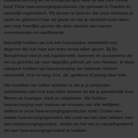
hittebescherming en de droogshampoo waar je niet mee zonder
kunt! Onze haarverzorgingsproducten zijn gemaakt in Zweden en
natuurlijk veganistisch. Wij durven te beloven dat onze shampoo je
zacht en glanzend haar zal geven en dat je verslaafd kunt raken
aan onze heerlijke geuren die doen denken aan warme
zomeravonden en aardbeienijs.
Natuurlijk hebben we ook een haarmasker ontwikkeld voor
degenen die hun haar een extra boost willen geven. Bij By
Bangerhead vind je ook haarborstels, kammen en accessoires die
net zo geschikt zijn voor dagelijks gebruik als voor feestjes. In deze
categorie hebben wij haarverzorging van bekende merken
verzameld, of je nu lang, kort, dik, gekleurd of pluizig haar hebt.
Het voordeel van online winkelen is dat je je producten
rechtstreeks aan huis kunt laten leveren en dat je gemakkelijk kunt
filteren op haartype, merk en prijsklasse. We hebben
haarverzorging voor mannen en vrouwen van alle leeftijden,
welkom in onze haarverzorgingsproducten hoek! Creëer een
unieke haarverzorgingsroutine Net zoals we het vaak hebben over
een huidverzorgingsroutine, vinden we het net zo vanzelfsprekend
om een haarverzorgingsroutine te hebben.