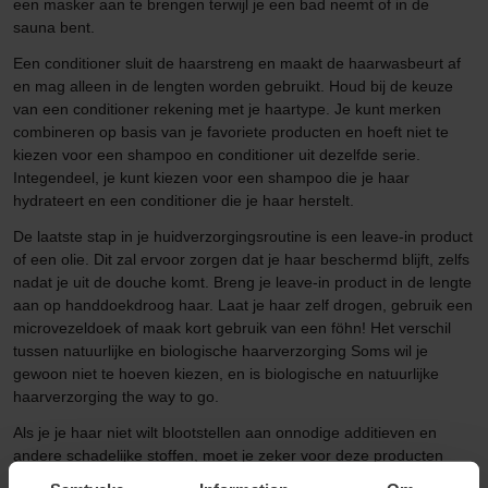
een masker aan te brengen terwijl je een bad neemt of in de
sauna bent.
Een conditioner sluit de haarstreng en maakt de haarwasbeurt af
en mag alleen in de lengten worden gebruikt. Houd bij de keuze
van een conditioner rekening met je haartype. Je kunt merken
combineren op basis van je favoriete producten en hoeft niet te
kiezen voor een shampoo en conditioner uit dezelfde serie.
Integendeel, je kunt kiezen voor een shampoo die je haar
hydrateert en een conditioner die je haar herstelt.
De laatste stap in je huidverzorgingsroutine is een leave-in product
of een olie. Dit zal ervoor zorgen dat je haar beschermd blijft, zelfs
nadat je uit de douche komt. Breng je leave-in product in de lengte
aan op handdoekdroog haar. Laat je haar zelf drogen, gebruik een
microvezeldoek of maak kort gebruik van een föhn! Het verschil
tussen natuurlijke en biologische haarverzorging Soms wil je
gewoon niet te hoeven kiezen, en is biologische en natuurlijke
haarverzorging the way to go.
Als je je haar niet wilt blootstellen aan onnodige additieven en
andere schadelijke stoffen, moet je zeker voor deze producten
gaan die vriendelijk zijn voor zowel je haar als onze planeet. Maar