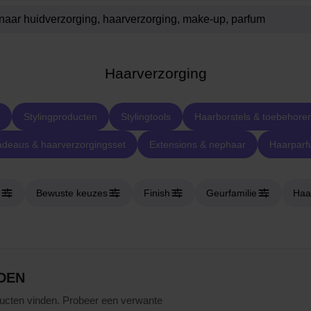
Haarverzorging
Stylingproducten
Stylingtools
Haarborstels & toebehore
deaus & haarverzorgingsset
Extensions & nephaar
Haarpar
Bewuste keuzes
Finish
Geurfamilie
Haa
DEN
ucten vinden. Probeer een verwante