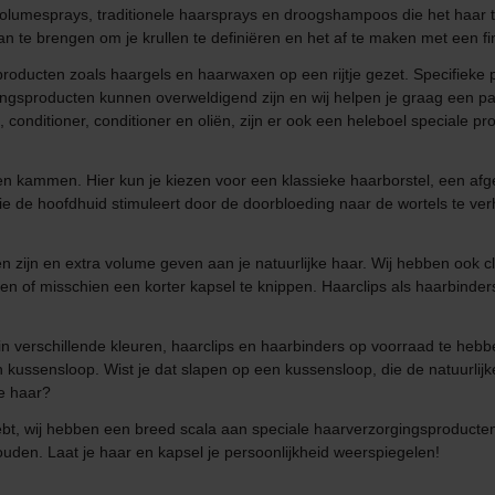
volumesprays, traditionele haarsprays en droogshampoos die het haar t
 te brengen om je krullen te definiëren en het af te maken met een fin
producten zoals haargels en haarwaxen op een rijtje gezet. Specifieke
ngsproducten kunnen overweldigend zijn en wij helpen je graag een paa
onditioner, conditioner en oliën, zijn er ook een heleboel speciale pr
en kammen. Hier kun je kiezen voor een klassieke haarborstel, een afge
e de hoofdhuid stimuleert door de doorbloeding naar de wortels te ve
en zijn en extra volume geven aan je natuurlijke haar. Wij hebben ook c
n of misschien een korter kapsel te knippen. Haarclips als haarbinders
erschillende kleuren, haarclips en haarbinders op voorraad te hebben 
 kussensloop. Wist je dat slapen op een kussensloop, die de natuurlijke
je haar?
ar hebt, wij hebben een breed scala aan speciale haarverzorgingsproducte
uden. Laat je haar en kapsel je persoonlijkheid weerspiegelen!