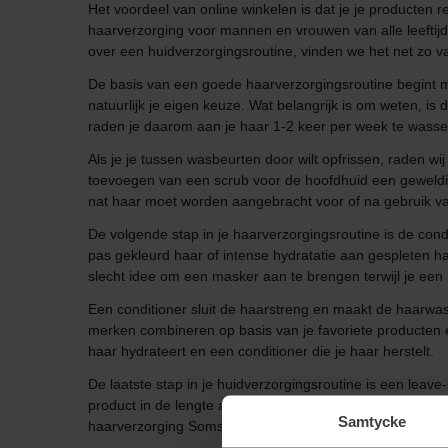
Het voordeel van online winkelen is dat je je producten r
haarverzorging voor mannen en vrouwen van alle leeftij
over een huidverzorgingsroutine, vinden we het net zo 
De basis van een goede haarverzorgingsroutine begint me
natuurlijk je eigen keuze. Wat belangrijk is om weten, is 
raden je daarom aan je haar 1-2 keer per week te wasse
Als je je tussen wasbeurten door wilt opfrissen, raden wi
toevoegen van een scrub voor de hoofdhuid een geweldige 
nat haar moet worden aangebracht voor of na gebruik 
De volgende stap in je haarverzorgingsroutine is de condit
pas gekleurd haar of intense hydratatie aan gespleten haar
slecht idee om een masker aan te brengen terwijl je een
Een conditioner sluit de haarstreng en maakt de haarwas
merken combineren op basis van je favoriete producten e
haar hydrateert en een conditioner die je haar herstelt.
De laatste stap in je huidverzorgingsroutine is een leave-
product in de lengte aan op handdoekdroog haar. Laat je 
Samtycke
haarverzorging Soms wil je gewoon niet te hoeven kiezen,