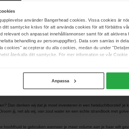
ven en andere schadelijke stoffen, moet je zeker voor deze producten gaa
iologische haarverzorging? Biologische haarverzorging bevat natuurlijke
cookies
ngupplevelse använder Bangerhead cookies. Vissa cookies är nöd
d natuurlijke en biologische ingrediënten moeten bevatten. Wanneer je
itt samtycke krävs för att använda cookies för att förbättra vår
 synthetische stoffen. Biologische haarverzorging is een goede optie voo
med relevant och anpassat innehåll/annonser samt för att aktiver
jn met natuurlijke ingrediënten die afkomstig zijn van natuurlijke bron
nefatta behandling av personuppgifter). Data som samlas in del
oeleinden worden gebruikt. Natuurlijke haarverzorging is getest en veili
alla cookies" accepterar du alla cookies, medan du under "Detal
elst återkalla ditt samtycke. För mer information se vår Cookie
rlijke haarverzorging, afhankelijk van wat bij je past. Welke producten
l je je haar een beetje extra stylen? Een nieuw kapsel hoeft niet te bet
n te halen die enkel wat creativiteit nodig hebben.
Anpassa
gen om je te helpen je haar te stylen. Een stijltang is een veelzijdige s
te creëren. We hebben zowel kleinere modellen die je gemakkelijk in 
? Dan denken wij dat je moet investeren in een heteluchtborstel! je k
n. Droom jij, net als wij, van zout water en een echte strandlook met go
de hoofdhuid te gebruiken wanneer je meer volume aan je haar wilt gev