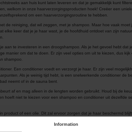
echtstreeks aan huis kunt laten leveren en dat je gemakkelijk kunt filt
den, welkom in onze haarverzorgingsproducten hoek! Creëer een uniek
vanzelfsprekend om een haarverzorgingsroutine te hebben.
t de reiniging, dat wil zeggen, met je shampoo. Maar hoe vaak moet je
dat elke keer dat je je haar wast, je de hoofdhuid ontdoet van zijn natu
n.
j je aan te investeren in een droogshampoo. Als je het gevoel hebt dat 
manier om dat te doen. Er zijn veel opties om uit te kiezen, dus kijk 
van shampoo.
ioner. Een conditioner voedt en verzorgt je haar. Er zijn veel mogelijkh
punten. Als je weinig tijd hebt, is een snelwerkende conditioner de best
 bad neemt of in de sauna bent.
beurt af en mag alleen in de lengten worden gebruikt. Houd bij de keu
n hoeft niet te kiezen voor een shampoo en conditioner uit dezelfde se
in product of een olie. Dit zal ervoor zorgen dat je haar beschermd blijf
haar zelf drogen, gebruik een microvezeldoek of maak kort gebruik van
Information
 en is biologische en natuurlijke haarverzorging the way to go.