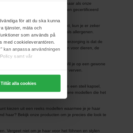
n die vriendelijk zijn voor zowel je haar als onze
 ingrediënten die biologisch geteeld en gecertificeerd
vändiga för att du ska kunna
 biologische haarverzorging gebruikt, kun je er zeker
a tjänster, mäta och
r wie gevoelig is voor geurstoffen zoals allergenen.
a funktioner som används på
nen. Het leuke van natuurlijke haarverzorging is dat de
as med cookieleverantören.
g in gebruik zonder schadelijk te zijn voor dieren, de
jer" kan anpassa användningen
 Policy samt vår
 moet ik gebruiken voor het stylen? Wil je op een gewone
ekenen dat je je haar moet knippen of verven.
Tillåt alla cookies
tyling tool die, naast het creëren van een steil kapsel,
je weekendtas kunt stoppen als grotere modellen die het
unt kiezen uit een reeks modellen waarmee je je haar
lvend haar? Bekijk onze producten om je precies die look te
en. Vergeet niet om je haar voor het föhnen en stylen