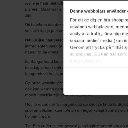
Als je je haar niet wilt blootstellen aan onnodige additie
planeet. Maar wat is het verschil tussen natuurlijke en b
Denna webbplats använder 
zijn.
För att ge dig en bra shoppi
Dit betekent dat deze producten een bepaalde hoeveelhei
använda webbplatsen, medan d
van zijn dat je je haar niet blootstelt aan schadelijke en
analysera trafik, förse dig 
Natuurlijke haarverzorging omvat producten die gemaakt zi
sociala medier media (kan in
ingrediënten vaak al duizenden jaren voor verschillende d
Genom att trycka på "Tillåt 
natuur of de mens.
av cookies. Du kan när som h
Integritetspolicy.
Bij Bangerhead kun je kiezen tussen biologische en natuu
dinsdag je haar opfrissen of ga je naar een feestje en wi
Integendeel, het is perfect om de stylingtools tevoorschij
Op onze website vind je haardrogers, krultangen en stijltan
ook kan worden gebruikt om een gekrulde Hollywood look 
meest geschikt zijn voor thuisgebruik.
Hou je ervan om 's morgens op de snooze knop te drukken
snel en efficiënt kunt föhnen en tegelijkertijd kunt style
helpen creëren.
Tip! Een curler is een geweldig stylinginstrument om op 