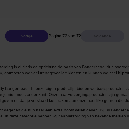
Pagina 72 van 72
Vorige
zorging is al sinds de oprichting de basis van Bangerhead, dus haarver
m, ontmoeten we veel trendgevoelige klanten en kunnen we snel bijprat
, By Bangerhead . In onze eigen productlijn bieden we basisproducten 
je niet mee zonder kunt! Onze haarverzorgingsproducten zijn gemaakt 
l geven en dat je verslaafd kunt raken aan onze heerlijke geuren die
r degenen die hun haar een extra boost willen geven. Bij By Bangerhe
tjes. In deze categorie hebben wij haarverzorging van bekende merken ver