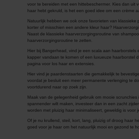
voor te bereiden met een hittebeschermer. Kies dan uit 
haar hebt gekruld, is het een goed idee om een crème aan
Natuurlijk hebben we ook onze favorieten van klassieke 
korter of misschien een andere kleur haar? Haarverzorgi
Naast de klassieke haarverzorgingsroutine van shampoo, c
haarverzorgingsroutine te zetten.
Hier bij Bangerhead, vind je een scala aan haarborstels 
kapper vandaan te komen of een luxueuze haarborstel di
pagina voor los haar en extensies.
Hier vind je paardenstaarten die gemakkelijk te bevestig
voordat je besluit een meer permanente verlenging te doe
voortdurend naar op zoek zijn.
Maak van de gelegenheid gebruik om mooie scrunchies in v
spannender wilt maken, investeer dan in een zacht zijden
worden met pluizig haar minimaliseert, geweldig is voor 
Of je nu krullend, steil, kort, lang, pluizig of droog ha
goed voor je haar om het natuurlijk mooi en gezond te ho