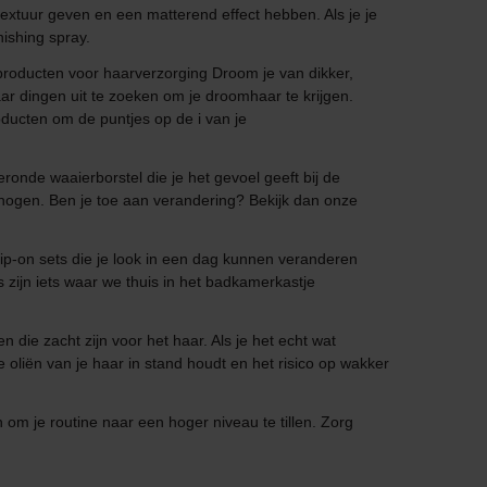
extuur geven en een matterend effect hebben. Als je je
ishing spray.
 producten voor haarverzorging Droom je van dikker,
r dingen uit te zoeken om je droomhaar te krijgen.
oducten om de puntjes op de i van je
ronde waaierborstel die je het gevoel geeft bij de
rhogen. Ben je toe aan verandering? Bekijk dan onze
lip-on sets die je look in een dag kunnen veranderen
 zijn iets waar we thuis in het badkamerkastje
die zacht zijn voor het haar. Als je het echt wat
 oliën van je haar in stand houdt en het risico op wakker
n om je routine naar een hoger niveau te tillen. Zorg