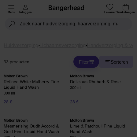
Menu
Inloggen
Favoriet
Winkelwagen
Huidverzorging
Lichaamsverzorging
Handverzorging & voe
Filter
Sorteren
33 producten
Molton Brown
Molton Brown
Refined White Mulberry Fine
Delicious Rhubarb & Rose
Liquid Hand Wash
300 ml
300 ml
28 €
28 €
Molton Brown
Molton Brown
Mesmerising Oudh Accord &
Lime & Patchouli Fine Liquid
Gold Fine Liquid Hand Wash
Hand Wash