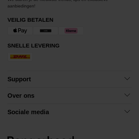
aanbiedingen!
VEILIG BETALEN
SNELLE LEVERING
Support
Contact opnemen
Over ons
Veelgestelde vragen
Over ons
Algemene voorwaarden
Sociale media
Samenwerken
Retourneren
Facebook
Verzending
Privacybeleid
Instagram