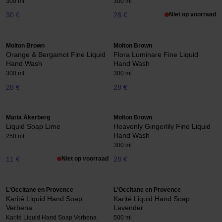
300 ml
300 ml
30 €
28 €
Niet op voorraad
Molton Brown
Molton Brown
Orange & Bergamot Fine Liquid
Flora Luminare Fine Liquid
Hand Wash
Hand Wash
300 ml
300 ml
28 €
28 €
Maria Åkerberg
Molton Brown
Liquid Soap Lime
Heavenly Gingerlily Fine Liquid
Hand Wash
250 ml
300 ml
11 €
Niet op voorraad
28 €
L'Occitane en Provence
L'Occitane en Provence
Karité Liquid Hand Soap
Karité Liquid Hand Soap
Verbena
Lavender
Karité Liquid Hand Soap Verbena
500 ml