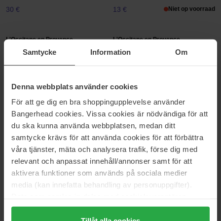
30 €
13 €
Niet op voorraad
L'Occitane en Provence
L'Occitane en Provence
Shea Butter Shea Rich Body
Shea Butter Verbena Body Soap
Samtycke
Information
Om
Soap
250 g
250 g
13 €
13 €
Denna webbplats använder cookies
För att ge dig en bra shoppingupplevelse använder
Lernberger Stafsing
Löwengrip
Bangerhead cookies. Vissa cookies är nödvändiga för att
Hand Wash
Healthy Glow - Hand Soap &
du ska kunna använda webbplatsen, medan ditt
Hand Balm kit
250 ml
samtycke krävs för att använda cookies för att förbättra
600 ml
våra tjänster, mäta och analysera trafik, förse dig med
28 €
Niet op voorraad
34 €
relevant och anpassat innehåll/annonser samt för att
aktivera funktioner som används på sociala medier
Löwengrip
Maria Åkerberg
media (kan innefatta behandling av personuppgifter).
Healthy Glow Hand Soap
Liquid Soap Lemongrass
Data som samlas in delas med cookieleverantören.
300 ml
250 ml
Genom att trycka på "Tillåt alla cookies" accepterar du
18 €
11 €
Niet op voorraad
alla cookies, medan du under "Detaljer" kan anpassa
Tillåt alla cookies