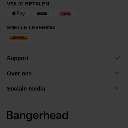
VEILIG BETALEN
SNELLE LEVERING
Support
Contact opnemen
Over ons
Veelgestelde vragen
Over ons
Algemene voorwaarden
Sociale media
Samenwerken
Retourneren
Facebook
Verzending
Privacybeleid
Instagram
LinkedIn