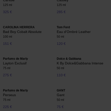
Carlisle
Castley
125 ml
125 ml
325 €
285 €
CAROLINA HERRERA
Tom Ford
Bad Boy Cobalt Absolute
Eau d'Ombré Leather
100 ml
50 ml
151 €
120 €
Parfums de Marly
Dolce & Gabbana
Layton Exclusif
K By Dolce&Gabbana Intense
75 ml
50 ml
275 €
110 €
Parfums de Marly
GANT
Perseus
Gant
75 ml
50 ml
225 €
75 €