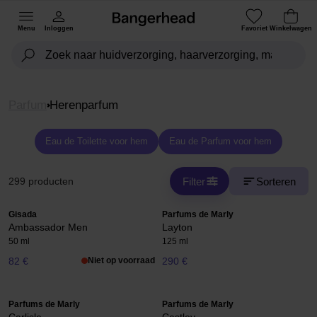
Menu
Inloggen
Favoriet
Winkelwagen
Parfum
Herenparfum
Eau de Toilette voor hem
Eau de Parfum voor hem
Filter
Sorteren
299 producten
Gisada
Parfums de Marly
Ambassador Men
Layton
50 ml
125 ml
82 €
Niet op voorraad
290 €
Parfums de Marly
Parfums de Marly