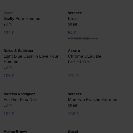
Gucci
Versace
Guilty Pour Homme
Eros
90 ml
50 ml
122 €
54 €
Normale prijs 87 €
Dolce & Gabbana
Azzaro
Light Blue Capri in Love Pour
Chrome L’Eau De
Homme
Parfum
100 ml
50 ml
105 €
101 €
Narciso Rodriguez
Versace
For Him Bleu Noir
Man Eau Fraiche Extreme
50 ml
50 ml
102 €
102 €
Molton Brown
Gucci