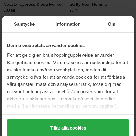
Coastal Cypress & Sea Fennel
Guilty Pour Homme
100 ml
90 ml
165 €
147 €
Samtycke
Information
Om
Parfums de Marly
Prada
Herod
Paradigme
Denna webbplats använder cookies
125 ml
30 ml
För att ge dig en bra shoppingupplevelse använder
290 €
95 €
Bangerhead cookies. Vissa cookies är nödvändiga för att
du ska kunna använda webbplatsen, medan ditt
Molton Brown
Parfums de Marly
samtycke krävs för att använda cookies för att förbättra
Mesmerising Oudh Accord &
Percival
våra tjänster, mäta och analysera trafik, förse dig med
Gold
125 ml
relevant och anpassat innehåll/annonser samt för att
100 ml
aktivera funktioner som används på sociala medier
169 €
290 €
Niet op voorraad
media (kan innefatta behandling av personuppgifter).
Data som samlas in delas med cookieleverantören.
Genom att trycka på "Tillåt alla cookies" accepterar du
Armani
Gisada
Stronger With You Intensely
Gold
alla cookies, medan du under "Detaljer" kan anpassa
Tillåt alla cookies
50 ml
100 ml
användningen av cookies. Du kan när som helst återkalla