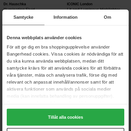
Dr. Hauschka
ICONIC London
Illuminating Fluid
Lit and Luminous Highlighter
30 ml
16 g
Samtycke
Information
Om
34 €
Niet op voorraad
36 €
Denna webbplats använder cookies
IsaDora
Clinique
För att ge dig en bra shoppingupplevelse använder
Glow Stick
Chubby Stick Sculpting Highlight
5,5 g
6 g
Bangerhead cookies. Vissa cookies är nödvändiga för att
du ska kunna använda webbplatsen, medan ditt
17 €
33 €
samtycke krävs för att använda cookies för att förbättra
våra tjänster, mäta och analysera trafik, förse dig med
Babor
FILORGA
relevant och anpassat innehåll/annonser samt för att
Satin Duo Highlighter
Skin-Unify Radiance
aktivera funktioner som används på sociala medier
6 g
15 ml
media (kan innefatta behandling av personuppgifter).
35 €
33 €
Data som samlas in delas med cookieleverantören.
Genom att trycka på "Tillåt alla cookies" accepterar du
Hickap
Hickap
alla cookies, medan du under "Detaljer" kan anpassa
Tillåt alla cookies
The Wonder Glow Stick
The Wonder Stick Highlight
användningen av cookies. Du kan när som helst återkalla
6,5 g
7 g
ditt samtycke. För mer information se vår Cookie Policy