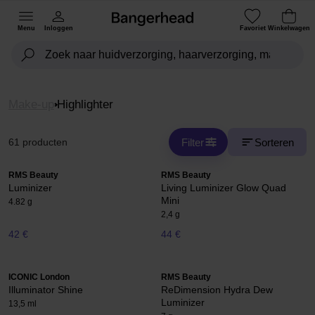
Menu
Inloggen
Favoriet
Winkelwagen
Make-up
Highlighter
Filter
Sorteren
61 producten
RMS Beauty
RMS Beauty
Luminizer
Living Luminizer Glow Quad
Mini
4.82 g
2,4 g
42 €
44 €
ICONIC London
RMS Beauty
Illuminator Shine
ReDimension Hydra Dew
Luminizer
13,5 ml