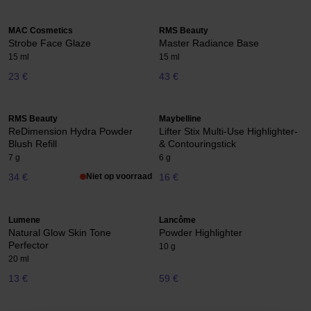
MAC Cosmetics
RMS Beauty
Strobe Face Glaze
Master Radiance Base
15 ml
15 ml
23 €
43 €
RMS Beauty
Maybelline
ReDimension Hydra Powder
Lifter Stix Multi-Use Highlighter-
Blush Refill
& Contouringstick
7 g
6 g
34 €
Niet op voorraad
16 €
Lumene
Lancôme
Natural Glow Skin Tone
Powder Highlighter
Perfector
10 g
20 ml
13 €
59 €