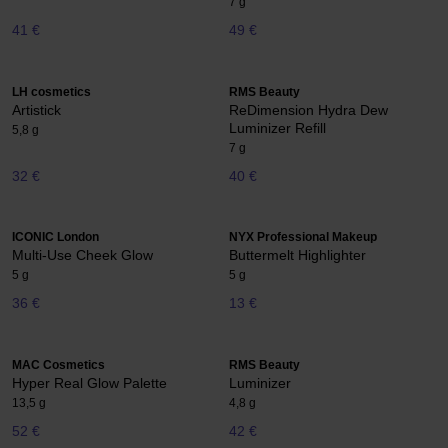
7 g
41 €
49 €
LH cosmetics
RMS Beauty
Artistick
ReDimension Hydra Dew
Luminizer Refill
5,8 g
7 g
32 €
40 €
ICONIC London
NYX Professional Makeup
Multi-Use Cheek Glow
Buttermelt Highlighter
5 g
5 g
36 €
13 €
MAC Cosmetics
RMS Beauty
Hyper Real Glow Palette
Luminizer
13,5 g
4,8 g
52 €
42 €