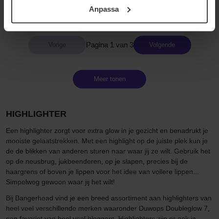
22 €
Niet op voorraad
22 €
Anpassa
samt vår Integritetspolicy.
Pagina 1 van 3
Volgende
Meer tonen
HIGHLIGHTER
Een highlighter zorgt voor extra glow in je gezicht en benadrukt je
mooiste gelaatstrekken. Met een highlight op de juiste plek kun je
de de blikken van anderen sturen naar waar jij ze wilt. Gebruik het
op de neusbrug, jukbeenderen, op je slapen, precies bij de
haargrens of boven je lippen voor het idee van vollere lippen...
Simpelweg gewoon waar jij het wilt!
Bij Bangerhead vind je een breed assortiment aan highlighters van
heel veel verschillende merken waaronder Duwops Doubleglow 7,
een favoriet van heel veel bloggers. Highlighters zijn er ook in