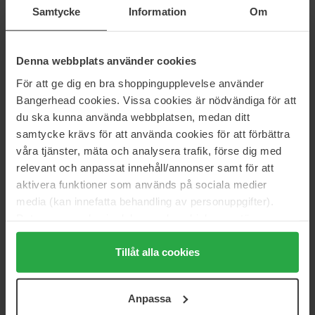
Power Creme
Samtycke
Information
Om
50 ml
75 ml
158 €
16 €
Normale prijs 23 €
Denna webbplats använder cookies
För att ge dig en bra shoppingupplevelse använder
House of Hur
KORA Organics
Bangerhead cookies. Vissa cookies är nödvändiga för att
Capsule Hydro Booster Cream
Turmeric Glow Moisturizer
50 ml
15 ml
du ska kunna använda webbplatsen, medan ditt
samtycke krävs för att använda cookies för att förbättra
44 €
24 €
våra tjänster, mäta och analysera trafik, förse dig med
relevant och anpassat innehåll/annonser samt för att
Verso
Ole Henriksen
aktivera funktioner som används på sociala medier
N°3 Barrier Strengthening
Strength Trainer
media (kan innefatta behandling av personuppgifter).
Cream
50 ml
40 ml
Data som samlas in delas med cookieleverantören.
46 €
Niet op voorraad
Genom att trycka på "Tillåt alla cookies" accepterar du
60 €
Normale prijs 68
€
alla cookies, medan du under "Detaljer" kan anpassa
Tillåt alla cookies
användningen av cookies. Du kan när som helst återkalla
Bioline Jatò
Dr.Jart+
ditt samtycke. För mer information se vår Cookie Policy
Supreme C3 Radiance Cream
Premium Beauty Balm SPF50
Anpassa
samt vår Integritetspolicy.
50 ml
40 ml