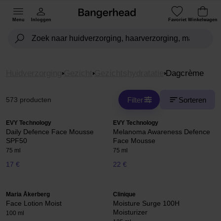
Menu
Inloggen
Favoriet
Winkelwagen
Huidverzorging
Gezicht
Gezichtshydratatie
Dagcrème
Filter
Sorteren
573 producten
EVY Technology
EVY Technology
Daily Defence Face Mousse
Melanoma Awareness Defence
SPF50
Face Mousse
75 ml
75 ml
17 €
22 €
Maria Åkerberg
Clinique
Face Lotion Moist
Moisture Surge 100H
Moisturizer
100 ml