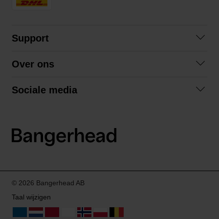
Support
Contact opnemen
Over ons
Veelgestelde vragen
Over ons
Algemene voorwaarden
Sociale media
Samenwerken
Retourneren
Facebook
Verzending
Privacybeleid
Instagram
LinkedIn
© 2026 Bangerhead AB
Taal wijzigen