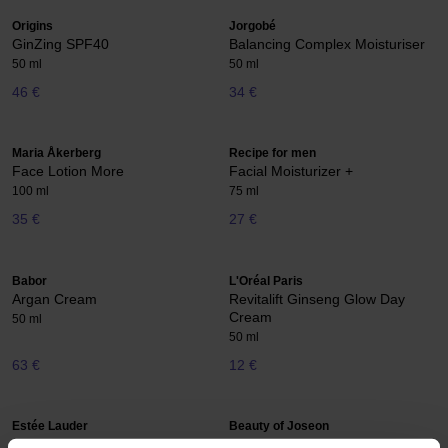
Origins
Jorgobé
GinZing SPF40
Balancing Complex Moisturiser
50 ml
50 ml
46 €
34 €
Maria Åkerberg
Recipe for men
Face Lotion More
Facial Moisturizer +
100 ml
75 ml
35 €
27 €
Babor
L'Oréal Paris
Argan Cream
Revitalift Ginseng Glow Day
Cream
50 ml
50 ml
63 €
12 €
Estée Lauder
Beauty of Joseon
Revitalizing Supreme+ Youth
Relief Sun