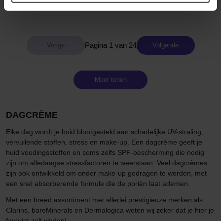
93 €
42 €
Pagina 1 van 24
Volgende
Meer tonen
DAGCRÈME
Elke dag wordt je huid blootgesteld aan schadelijke UV-straling,
vervuilende stoffen, stress en make-up. Een dagcrème geeft je
huid voedingsstoffen en soms zelfs SPF-bescherming die nodig
zijn om alledaagse stressfactoren te weerstaan. Veel dagcrèmes
zijn ook ontwikkeld om onder make-up gedragen te worden, met
een snel absorberende formule die de poriën laat ademen.
Met een breed assortiment met allerlei prestigieuze merken als
Clarins, bareMinerals en Dermalogica weten wij zeker dat je hier je
favoriet zult vinden!