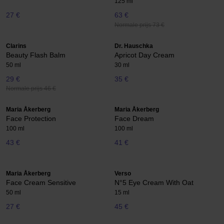
125 ml
27 €
63 €
Normale prijs 73 €
Clarins
Dr. Hauschka
Beauty Flash Balm
Apricot Day Cream
50 ml
30 ml
29 €
35 €
Normale prijs 46 €
Maria Åkerberg
Maria Åkerberg
Face Protection
Face Dream
100 ml
100 ml
43 €
41 €
Maria Åkerberg
Verso
Face Cream Sensitive
N°5 Eye Cream With Oat
50 ml
15 ml
27 €
45 €