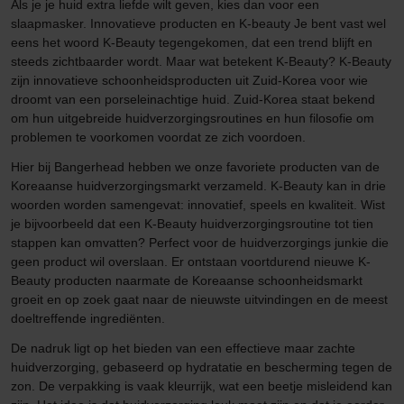
Als je je huid extra liefde wilt geven, kies dan voor een
slaapmasker. Innovatieve producten en K-beauty Je bent vast wel
eens het woord K-Beauty tegengekomen, dat een trend blijft en
steeds zichtbaarder wordt. Maar wat betekent K-Beauty? K-Beauty
zijn innovatieve schoonheidsproducten uit Zuid-Korea voor wie
droomt van een porseleinachtige huid. Zuid-Korea staat bekend
om hun uitgebreide huidverzorgingsroutines en hun filosofie om
problemen te voorkomen voordat ze zich voordoen.
Hier bij Bangerhead hebben we onze favoriete producten van de
Koreaanse huidverzorgingsmarkt verzameld. K-Beauty kan in drie
woorden worden samengevat: innovatief, speels en kwaliteit. Wist
je bijvoorbeeld dat een K-Beauty huidverzorgingsroutine tot tien
stappen kan omvatten? Perfect voor de huidverzorgings junkie die
geen product wil overslaan. Er ontstaan voortdurend nieuwe K-
Beauty producten naarmate de Koreaanse schoonheidsmarkt
groeit en op zoek gaat naar de nieuwste uitvindingen en de meest
doeltreffende ingrediënten.
De nadruk ligt op het bieden van een effectieve maar zachte
huidverzorging, gebaseerd op hydratatie en bescherming tegen de
zon. De verpakking is vaak kleurrijk, wat een beetje misleidend kan