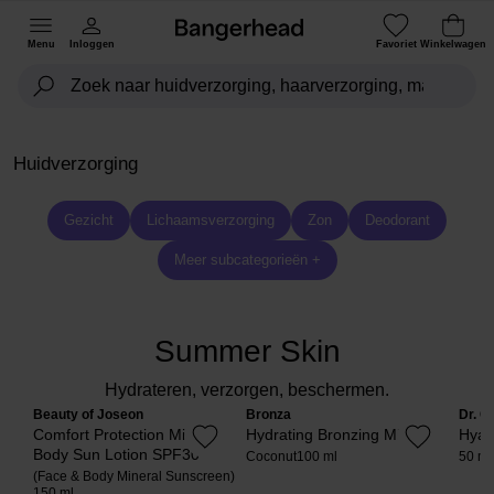
Menu
Inloggen
Favoriet
Winkelwagen
Huidverzorging
Gezicht
Lichaamsverzorging
Zon
Deodorant
Meer subcategorieën +
Summer Skin
Hydrateren, verzorgen, beschermen.
Beauty of Joseon
Bronza
Dr. C
Comfort Protection Mineral
Hydrating Bronzing Mist
Hyal
Body Sun Lotion SPF30
Coconut
100 ml
50 ml
(Face & Body Mineral Sunscreen)
150 ml