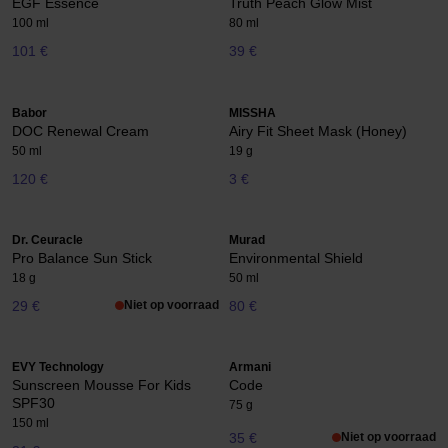
EGF Essence
Truth Peach Glow Mist
100 ml
80 ml
101 €
39 €
Babor
MISSHA
DOC Renewal Cream
Airy Fit Sheet Mask (Honey)
50 ml
19 g
120 €
3 €
Dr. Ceuracle
Murad
Pro Balance Sun Stick
Environmental Shield
18 g
50 ml
29 €
Niet op voorraad
80 €
EVY Technology
Armani
Sunscreen Mousse For Kids
Code
SPF30
75 g
150 ml
35 €
Niet op voorraad