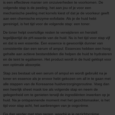
is een effectieve manier om onzuiverheden te voorkomen. De
volgende stap is de peeling, het aan jou of je voor een
mechanische peeling met korrels kiest of dat je de voorkeur geeft
aan een chemische enzyme-exfoliatie. Als je de huid hebt
gereinigd, is het tijd voor de volgende stap: een toner.
De toner helpt overtollige resten te verwijderen en herstelt
tegelijkertijd de pH-waarde van de huid. Nu is het tijd voor stap vijf
en dat is een essentie. Een essence is gewoonlijk dunner van
consistentie dan een serum of ampul. Essences hebben een hoog
gehalte aan actieve bestanddelen die helpen de huid te hydrateren
en de teint te egaliseren. Het product wordt in de huid geklopt voor
een optimale absorptie.
Stap zes bestaat uit een serum of ampul en wordt gebruikt na je
toner en essence als je ervoor hebt gekozen om all in te gaan met
alle stappen van de Koreaanse huidverzorgingsroutine. Voeg dan
een heerlijk sheet mask toe als volgende stap en neem de
gelegenheid om te genieten terwijl de ingrediënten inwerken op je
huid. Na je ontspannende moment met het gezichtsmasker, is het
tijd voor stap acht, het aanbrengen van je oogcrème.
Ga dan verder met stap negen, waarbij je je gezichtscrème