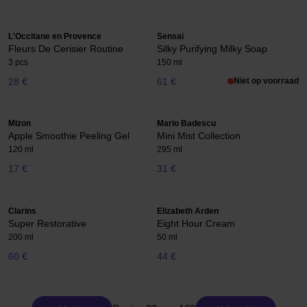
L'Occitane en Provence
Sensai
Fleurs De Cerisier Routine
Silky Purifying Milky Soap
3 pcs
150 ml
28 €
61 €
Niet op voorraad
Mizon
Mario Badescu
Apple Smoothie Peeling Gel
Mini Mist Collection
120 ml
295 ml
17 €
31 €
Clarins
Elizabeth Arden
Super Restorative
Eight Hour Cream
200 ml
50 ml
60 €
44 €