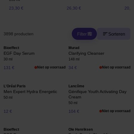
23,30 €
26,30 €
20,5
Filter
Sorteren
3898 producten
Bioeffect
Murad
EGF Day Serum
Clarifying Cleanser
30 ml
148 ml
131 €
Niet op voorraad
34 €
Niet op voorraad
L'Oréal Paris
Lancôme
Men Expert Hydra Energetic
Génifique Youth Activating Day
Cream
50 ml
50 ml
12 €
104 €
Niet op voorraad
Bioeffect
Ole Henriksen