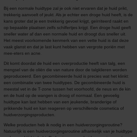
Bij een normale huidtype zal je ook niet ervaren dat je huid prikt,
trekkerig aanvoelt of jeukt. Als je echter een droge huid heeft, is de
kans groter dat je een trekkerig gevoel krijgt, geïrriteerd raakt en
op bepaalde plaatsen zelfs schilfertjes krijgt. Een droge huid geeft
sneller water af dan een normale huid en droogt dus sneller uit.
Het meest voorkomende kenmerk van een vette huid is dat deze
vaak glanst en dat je last kunt hebben van vergrote poriën met
mee-eters en acne.
Dit komt doordat de huid een overproductie heeft van talg, een
mengsel van de oliën die van nature door de talgklieren worden
geproduceerd. Een gecombineerde huid is precies wat het klinkt:
een combinatie van twee huidtypes. De gecombineerde huid is
meestal vet in de T-zone tussen het voorhoofd, de neus en de kin
en de huid op de wangen is droog of normaal. Een gevoelig
huidtype kan last hebben van een jeukende, branderige of
prikkende huid en kan reageren op verschillende cosmetica of
huidverzorgingsproducten.
Welke producten heb ik nodig in een huidverzorgingsroutine?
Natuurlijk is een huidverzorgingsroutine afhankelijk van je huidtype