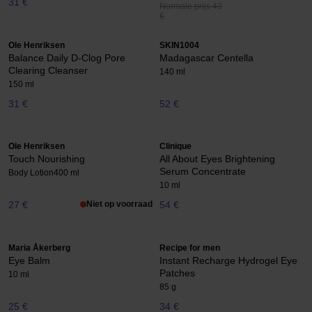
31 €
Normale prijs 43
€
Ole Henriksen
SKIN1004
Balance Daily D-Clog Pore
Madagascar Centella
Clearing Cleanser
140 ml
150 ml
31 €
52 €
Ole Henriksen
Clinique
Touch Nourishing
All About Eyes Brightening
Serum Concentrate
Body Lotion
400 ml
10 ml
27 €
Niet op voorraad
54 €
Maria Åkerberg
Recipe for men
Eye Balm
Instant Recharge Hydrogel Eye
Patches
10 ml
85 g
25 €
34 €