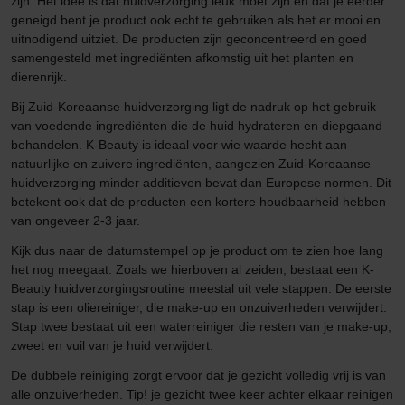
zijn. Het idee is dat huidverzorging leuk moet zijn en dat je eerder
geneigd bent je product ook echt te gebruiken als het er mooi en
uitnodigend uitziet. De producten zijn geconcentreerd en goed
samengesteld met ingrediënten afkomstig uit het planten en
dierenrijk.
Bij Zuid-Koreaanse huidverzorging ligt de nadruk op het gebruik
van voedende ingrediënten die de huid hydrateren en diepgaand
behandelen. K-Beauty is ideaal voor wie waarde hecht aan
natuurlijke en zuivere ingrediënten, aangezien Zuid-Koreaanse
huidverzorging minder additieven bevat dan Europese normen. Dit
betekent ook dat de producten een kortere houdbaarheid hebben
van ongeveer 2-3 jaar.
Kijk dus naar de datumstempel op je product om te zien hoe lang
het nog meegaat. Zoals we hierboven al zeiden, bestaat een K-
Beauty huidverzorgingsroutine meestal uit vele stappen. De eerste
stap is een oliereiniger, die make-up en onzuiverheden verwijdert.
Stap twee bestaat uit een waterreiniger die resten van je make-up,
zweet en vuil van je huid verwijdert.
De dubbele reiniging zorgt ervoor dat je gezicht volledig vrij is van
alle onzuiverheden. Tip! je gezicht twee keer achter elkaar reinigen