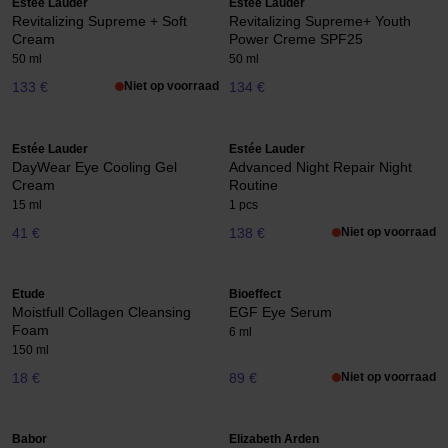
Estée Lauder
Estée Lauder
Revitalizing Supreme + Soft
Revitalizing Supreme+ Youth
Cream
Power Creme SPF25
50 ml
50 ml
133 €
Niet op voorraad
134 €
Estée Lauder
Estée Lauder
DayWear Eye Cooling Gel
Advanced Night Repair Night
Cream
Routine
15 ml
1 pcs
41 €
138 €
Niet op voorraad
Etude
Bioeffect
Moistfull Collagen Cleansing
EGF Eye Serum
Foam
6 ml
150 ml
18 €
89 €
Niet op voorraad
Babor
Elizabeth Arden