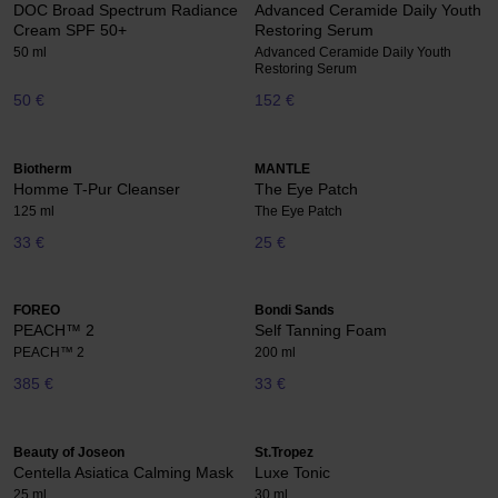
DOC Broad Spectrum Radiance
Advanced Ceramide Daily Youth
Cream SPF 50+
Restoring Serum
50 ml
Advanced Ceramide Daily Youth
Restoring Serum
50 €
152 €
Biotherm
MANTLE
Homme T-Pur Cleanser
The Eye Patch
125 ml
The Eye Patch
33 €
25 €
FOREO
Bondi Sands
PEACH™ 2
Self Tanning Foam
PEACH™ 2
200 ml
385 €
33 €
Beauty of Joseon
St.Tropez
Centella Asiatica Calming Mask
Luxe Tonic
25 ml
30 ml