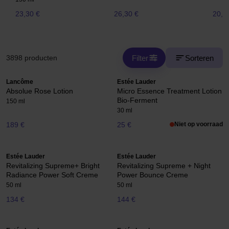
23,30 €
26,30 €
20,5
Filter
Sorteren
3898 producten
Lancôme
Estée Lauder
Absolue Rose Lotion
Micro Essence Treatment Lotion
Bio-Ferment
150 ml
30 ml
189 €
25 €
Niet op voorraad
Estée Lauder
Estée Lauder
Revitalizing Supreme+ Bright
Revitalizing Supreme + Night
Radiance Power Soft Creme
Power Bounce Creme
50 ml
50 ml
134 €
144 €