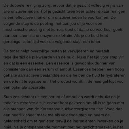
De dubbele reiniging zorgt ervoor dat je gezicht volledig vrij is van
alle onzuiverheden. Tip! je gezicht twee keer achter elkaar reinigen
is een effectieve manier om onzuiverheden te voorkomen. De
volgende stap is de peeling, het aan jou of je voor een
mechanische peeling met korrels kiest of dat je de voorkeur geeft
aan een chemische enzyme-exfoliatie. Als je de huid hebt
gereinigd, is het tijd voor de volgende stap: een toner.
De toner helpt overtollige resten te verwijderen en herstelt
tegelijkertijd de pH-waarde van de huid. Nu is het tijd voor stap vijf
en dat is een essentie. Een essence is gewoonlijk dunner van
consistentie dan een serum of ampul. Essences hebben een hoog
gehalte aan actieve bestanddelen die helpen de huid te hydrateren
en de teint te egaliseren. Het product wordt in de huid geklopt voor
een optimale absorptie.
Stap zes bestaat uit een serum of ampul en wordt gebruikt na je
toner en essence als je ervoor hebt gekozen om all in te gaan met
alle stappen van de Koreaanse huidverzorgingsroutine. Voeg dan
een heerlijk sheet mask toe als volgende stap en neem de
gelegenheid om te genieten terwijl de ingrediënten inwerken op je
huid. Na je ontspannende moment met het gezichtsmasker, is het