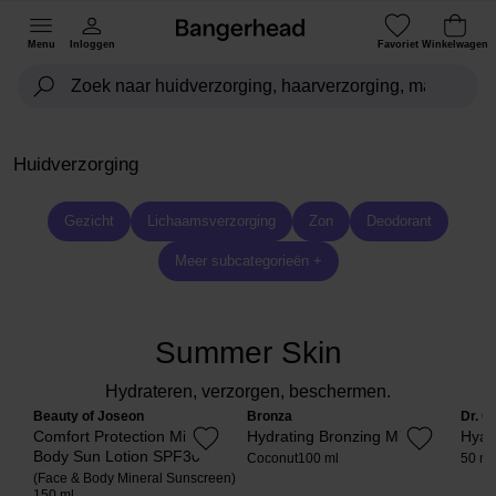
Menu
Inloggen
Favoriet
Winkelwagen
Huidverzorging
Gezicht
Lichaamsverzorging
Zon
Deodorant
Meer subcategorieën +
Summer Skin
Hydrateren, verzorgen, beschermen.
Beauty of Joseon
Bronza
Dr. C
Comfort Protection Mineral
Hydrating Bronzing Mist
Hyal
Body Sun Lotion SPF30
Coconut
100 ml
50 ml
(Face & Body Mineral Sunscreen)
150 ml