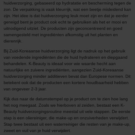
huidverzorging, gebaseerd op hydratatie en bescherming tegen de
zon. De verpakking is vaak kleurrijk, wat een beetje misleidend kan
zijn. Het idee is dat huidverzorging leuk moet zijn en dat je eerder
geneigd bent je product ook echt te gebruiken als het er mooi en
uitnodigend uitziet. De producten zijn geconcentreerd en goed
samengesteld met ingrediënten afkomstig uit het planten en
dierenrijk.
Bij Zuid-Koreaanse huidverzorging ligt de nadruk op het gebruik
van voedende ingrediënten die de huid hydrateren en diepgaand
behandelen. K-Beauty is ideaal voor wie waarde hecht aan
natuurlijke en zuivere ingrediënten, aangezien Zuid-Koreaanse
huidverzorging minder additieven bevat dan Europese normen. Dit
betekent ook dat de producten een kortere houdbaarheid hebben
van ongeveer 2-3 jaar.
Kijk dus naar de datumstempel op je product om te zien hoe lang
het nog meegaat. Zoals we hierboven al zeiden, bestaat een K-
Beauty huidverzorgingsroutine meestal uit vele stappen. De eerste
stap is een oliereiniger, die make-up en onzuiverheden verwijdert.
Stap twee bestaat uit een waterreiniger die resten van je make-up,
zweet en vuil van je huid verwijdert.