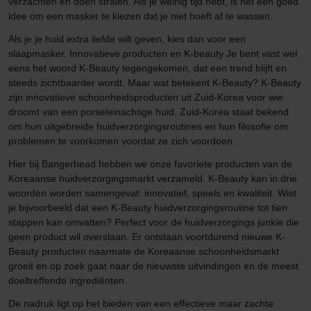
verzachten en doen stralen. Als je weinig tijd hebt, is het een goed
idee om een masker te kiezen dat je niet hoeft af te wassen.
Als je je huid extra liefde wilt geven, kies dan voor een
slaapmasker. Innovatieve producten en K-beauty Je bent vast wel
eens het woord K-Beauty tegengekomen, dat een trend blijft en
steeds zichtbaarder wordt. Maar wat betekent K-Beauty? K-Beauty
zijn innovatieve schoonheidsproducten uit Zuid-Korea voor wie
droomt van een porseleinachtige huid. Zuid-Korea staat bekend
om hun uitgebreide huidverzorgingsroutines en hun filosofie om
problemen te voorkomen voordat ze zich voordoen.
Hier bij Bangerhead hebben we onze favoriete producten van de
Koreaanse huidverzorgingsmarkt verzameld. K-Beauty kan in drie
woorden worden samengevat: innovatief, speels en kwaliteit. Wist
je bijvoorbeeld dat een K-Beauty huidverzorgingsroutine tot tien
stappen kan omvatten? Perfect voor de huidverzorgings junkie die
geen product wil overslaan. Er ontstaan voortdurend nieuwe K-
Beauty producten naarmate de Koreaanse schoonheidsmarkt
groeit en op zoek gaat naar de nieuwste uitvindingen en de meest
doeltreffende ingrediënten.
De nadruk ligt op het bieden van een effectieve maar zachte