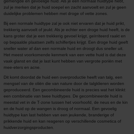
gemengde en gevoelige huid. Als je een normaal huidtype hebt,
zul je merken dat je huid soepel en zacht aanvoelt en zul je geen
duidelijke problemen hebben met droge of vette zones.
Bij een normale huidtype zal je ook niet ervaren dat je huid prikt,
trekkerig aanvoelt of jeukt. Als je echter een droge huid heeft, is de
kans groter dat je een trekkerig gevoel krijgt, geïrriteerd raakt en
op bepaalde plaatsen zelfs schilfertjes krijgt. Een droge huid geeft
sneller water af dan een normale huid en droogt dus sneller uit.
Het meest voorkomende kenmerk van een vette huid is dat deze
vaak glanst en dat je last kunt hebben van vergrote poriën met
mee-eters en acne.
Dit komt doordat de huid een overproductie heeft van talg, een
mengsel van de oliën die van nature door de talgklieren worden
geproduceerd. Een gecombineerde huid is precies wat het klinkt:
een combinatie van twee huidtypes. De gecombineerde huid is
meestal vet in de T-zone tussen het voorhoofd, de neus en de kin
en de huid op de wangen is droog of normaal. Een gevoelig
huidtype kan last hebben van een jeukende, branderige of
prikkende huid en kan reageren op verschillende cosmetica of
huidverzorgingsproducten.