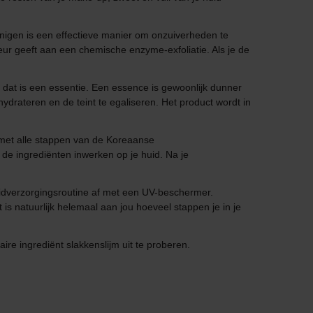
reinigen is een effectieve manier om onzuiverheden te
eur geeft aan een chemische enzyme-exfoliatie. Als je de
 en dat is een essentie. Een essence is gewoonlijk dunner
drateren en de teint te egaliseren. Het product wordt in
n met alle stappen van de Koreaanse
de ingrediënten inwerken op je huid. Na je
huidverzorgingsroutine af met een UV-beschermer.
s natuurlijk helemaal aan jou hoeveel stappen je in je
e ingrediënt slakkenslijm uit te proberen.