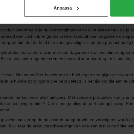
d te sprayen als de verpakking dat toelaat, of het aan te brengen met e
Anpassa
reidt de huid voor op de volgende stap in je huidverzorgingsroutine. Tip
ht.
en product waarmee je je huidverzorgingsroutine kunt afstemmen op je s
oorbeeld een vochtinbrengende crème. Gebruik een oogcrème die speciaa
vergeet niet dat de huid hier veel gevoeliger is en een product nodig h
s hydratatie, met andere woorden een dagcrème. Een vochtinbrengende 
n. Er zijn vochtinbrengende crèmes speciaal voor overdag en 's nachts, 
r bevat. Het zonnefilter beschermt de huid tegen vroegtijdige veroud
s in je huidverzorgingsroutine hebt gelegd, is het tijd om die aan te v
ekende merken voor alle huidtypes. Met speciale producten kun je je h
lijkse reinigingsroutine? Dan is een peeling de perfecte oplossing. Peels
oemd.
 gezichtsmasker op de huid wordt aangebracht en vervolgens wordt afge
ubben. Kijk naar de productaanbevelingen en doe een test in de holte v