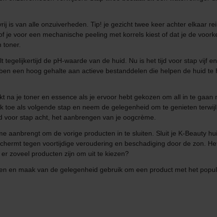
vrij is van alle onzuiverheden. Tip! je gezicht twee keer achter elkaar 
f je voor een mechanische peeling met korrels kiest of dat je de voork
n toner.
lt tegelijkertijd de pH-waarde van de huid. Nu is het tijd voor stap vijf
n een hoog gehalte aan actieve bestanddelen die helpen de huid te hy
kt na je toner en essence als je ervoor hebt gekozen om all in te gaa
k toe als volgende stap en neem de gelegenheid om te genieten terwijl 
d voor stap acht, het aanbrengen van je oogcrème.
me aanbrengt om de vorige producten in te sluiten. Sluit je K-Beauty 
hermt tegen voortijdige veroudering en beschadiging door de zon. Het i
 er zoveel producten zijn om uit te kiezen?
en en maak van de gelegenheid gebruik om een product met het populair