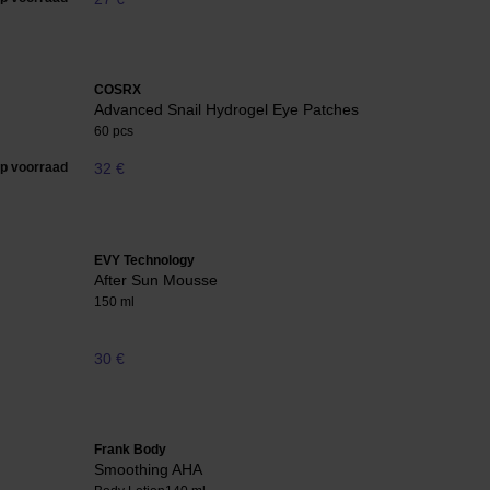
COSRX
Advanced Snail Hydrogel Eye Patches
60 pcs
op voorraad
32 €
EVY Technology
After Sun Mousse
150 ml
30 €
Frank Body
Smoothing AHA