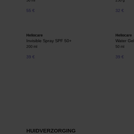
50 ml
250 g
55 €
32 €
Heliocare
Heliocare
Invisible Spray SPF 50+
Water Ge
200 ml
50 ml
39 €
39 €
HUIDVERZORGING