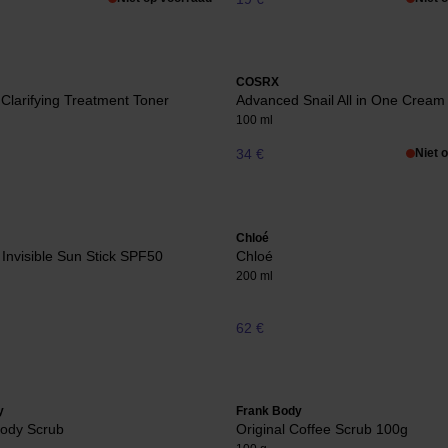
COSRX
larifying Treatment Toner
Advanced Snail All in One Cream
100 ml
34 €
Niet 
Chloé
t Invisible Sun Stick SPF50
Chloé
200 ml
62 €
y
Frank Body
Body Scrub
Original Coffee Scrub 100g