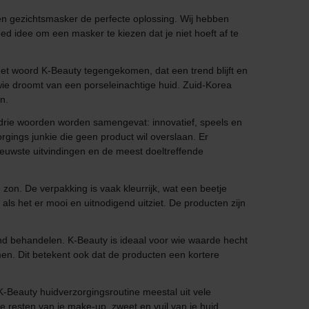
 een gezichtsmasker de perfecte oplossing. Wij hebben
ed idee om een masker te kiezen dat je niet hoeft af te
 het woord K-Beauty tegengekomen, dat een trend blijft en
wie droomt van een porseleinachtige huid. Zuid-Korea
n.
drie woorden worden samengevat: innovatief, speels en
rgings junkie die geen product wil overslaan. Er
uwste uitvindingen en de meest doeltreffende
on. De verpakking is vaak kleurrijk, wat een beetje
 als het er mooi en uitnodigend uitziet. De producten zijn
nd behandelen. K-Beauty is ideaal voor wie waarde hecht
en. Dit betekent ook dat de producten een kortere
-Beauty huidverzorgingsroutine meestal uit vele
ie resten van je make-up, zweet en vuil van je huid