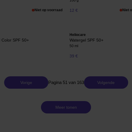
100 g
Niet op voorraad
12 €
Niet 
Heliocare
l Color SPF 50+
Watergel SPF 50+
50 ml
39 €
Pagina 51 van 163
Vorige
Volgende
Meer tonen