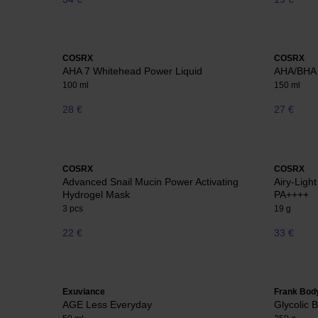
COSRX
COSRX
AHA 7 Whitehead Power Liquid
AHA/BHA C
100 ml
150 ml
28 €
27 €
COSRX
COSRX
Advanced Snail Mucin Power Activating
Airy-Ligh
Hydrogel Mask
PA++++
3 pcs
19 g
22 €
33 €
Exuviance
Frank Bod
AGE Less Everyday
Glycolic 