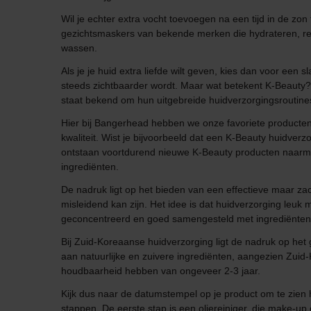
Wil je echter extra vocht toevoegen na een tijd in de zo
gezichtsmaskers van bekende merken die hydrateren, reini
wassen.
Als je je huid extra liefde wilt geven, kies dan voor ee
steeds zichtbaarder wordt. Maar wat betekent K-Beauty?
staat bekend om hun uitgebreide huidverzorgingsroutine
Hier bij Bangerhead hebben we onze favoriete producte
kwaliteit. Wist je bijvoorbeeld dat een K-Beauty huidverz
ontstaan voortdurend nieuwe K-Beauty producten naarma
ingrediënten.
De nadruk ligt op het bieden van een effectieve maar za
misleidend kan zijn. Het idee is dat huidverzorging leuk 
geconcentreerd en goed samengesteld met ingrediënten af
Bij Zuid-Koreaanse huidverzorging ligt de nadruk op he
aan natuurlijke en zuivere ingrediënten, aangezien Zui
houdbaarheid hebben van ongeveer 2-3 jaar.
Kijk dus naar de datumstempel op je product om te zien 
stappen. De eerste stap is een oliereiniger, die make-up