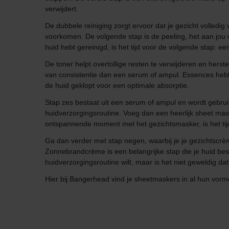
verwijdert.
De dubbele reiniging zorgt ervoor dat je gezicht volledig 
voorkomen. De volgende stap is de peeling, het aan jou o
huid hebt gereinigd, is het tijd voor de volgende stap: ee
De toner helpt overtollige resten te verwijderen en herste
van consistentie dan een serum of ampul. Essences hebbe
de huid geklopt voor een optimale absorptie.
Stap zes bestaat uit een serum of ampul en wordt gebrui
huidverzorgingsroutine. Voeg dan een heerlijk sheet mas
ontspannende moment met het gezichtsmasker, is het tij
Ga dan verder met stap negen, waarbij je je gezichtscrè
Zonnebrandcrème is een belangrijke stap die je huid besc
huidverzorgingsroutine wilt, maar is het niet geweldig dat
Hier bij Bangerhead vind je sheetmaskers in al hun vorm