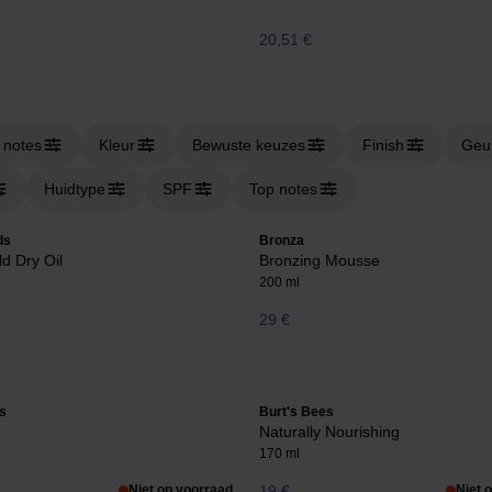
20,51 €
 notes
Kleur
Bewuste keuzes
Finish
Geur
Huidtype
SPF
Top notes
ds
Bronza
ld Dry Oil
Bronzing Mousse
200 ml
29 €
s
Burt's Bees
Naturally Nourishing
170 ml
Niet op voorraad
19 €
Niet 