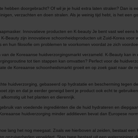
n te hebben doorgebracht? Of wil je je huid extra laten stralen? Dan is
gen, verzachten en doen stralen. Als je weinig tijd hebt, is het een go
n slaapmasker. Innovatieve producten en K-beauty Je bent vast wel eens
 K-Beauty zijn innovatieve schoonheidsproducten uit Zuid-Korea voor 
s en hun filosofie om problemen te voorkomen voordat ze zich voordoe
n van de Koreaanse huidverzorgingsmarkt verzameld. K-Beauty kan in 
orgingsroutine tot tien stappen kan omvatten? Perfect voor de huidverzo
te de Koreaanse schoonheidsmarkt groeit en op zoek gaat naar de nie
chte huidverzorging, gebaseerd op hydratatie en bescherming tegen de z
moet zijn en dat je eerder geneigd bent je product ook echt te gebruiken
komstig uit het planten en dierenrijk.
t gebruik van voedende ingrediënten die de huid hydrateren en diepgaa
d-Koreaanse huidverzorging minder additieven bevat dan Europese norm
hoe lang het nog meegaat. Zoals we hierboven al zeiden, bestaat een K
 en onzuiverheden verwijdert. Stap twee bestaat uit een waterreiniger d