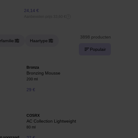
24,14 €
16,88 €
Aanbevolen prijs 33,60 €
3898 producten
familie
Haartype
Populair
Bronza
Bronzing Mousse
200 ml
29 €
COSRX
AC Collection Lightweight
80 ml
op voorraad
27 €