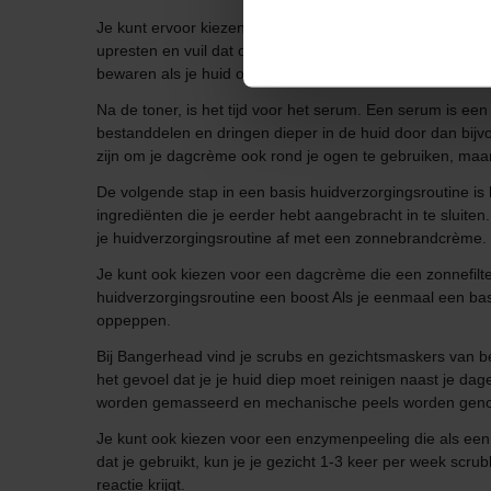
Je kunt ervoor kiezen het product rechtstreeks op de hui
upresten en vuil dat op de huid is achtergebleven. Het be
bewaren als je huid overdag behoefte hebt aan extra voc
Na de toner, is het tijd voor het serum. Een serum is e
bestanddelen en dringen dieper in de huid door dan bijv
zijn om je dagcrème ook rond je ogen te gebruiken, maar 
De volgende stap in een basis huidverzorgingsroutine i
ingrediënten die je eerder hebt aangebracht in te sluite
je huidverzorgingsroutine af met een zonnebrandcrème.
Je kunt ook kiezen voor een dagcrème die een zonnefilte
huidverzorgingsroutine een boost Als je eenmaal een basi
oppeppen.
Bij Bangerhead vind je scrubs en gezichtsmaskers van b
het gevoel dat je je huid diep moet reinigen naast je dage
worden gemasseerd en mechanische peels worden gen
Je kunt ook kiezen voor een enzymenpeeling die als een
dat je gebruikt, kun je je gezicht 1-3 keer per week scr
reactie krijgt.