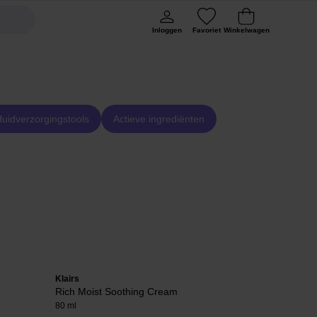
Inloggen
Favoriet
Winkelwagen
uidverzorgingstools
Actieve ingrediënten
Klairs
EVY Technolo
Rich Moist Soothing Cream
Daily Defen
80 ml
75 ml