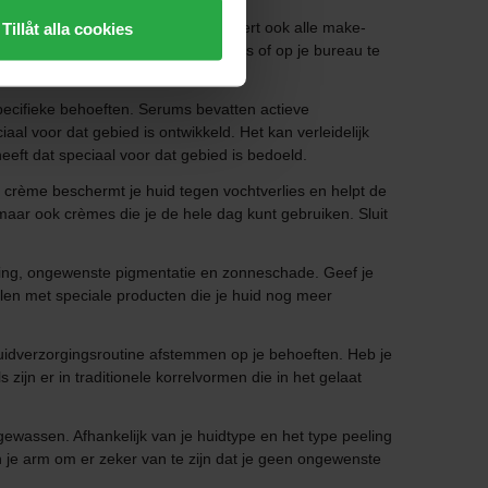
en wattenschijfje. Een toner verwijdert ook alle make-
Tillåt alla cookies
! Een facemist is perfect om in je tas of op je bureau te
pecifieke behoeften. Serums bevatten actieve
l voor dat gebied is ontwikkeld. Het kan verleidelijk
eeft dat speciaal voor dat gebied is bedoeld.
crème beschermt je huid tegen vochtverlies en helpt de
maar ook crèmes die je de hele dag kunt gebruiken. Sluit
ering, ongewenste pigmentatie en zonneschade. Geef je
ullen met speciale producten die je huid nog meer
uidverzorgingsroutine afstemmen op je behoeften. Heb je
 zijn er in traditionele korrelvormen die in het gelaat
wassen. Afhankelijk van je huidtype en het type peeling
an je arm om er zeker van te zijn dat je geen ongewenste