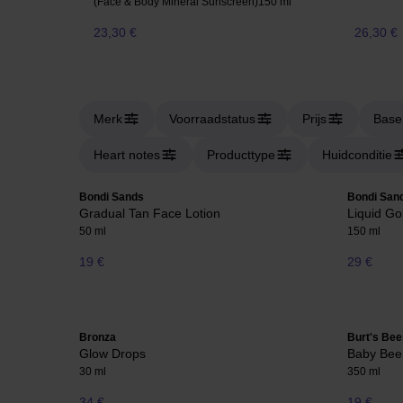
(Face & Body Mineral Sunscreen)
150 ml
23,30 €
26,30 €
Merk
Voorraadstatus
Prijs
Base
Heart notes
Producttype
Huidconditie
Bondi Sands
Bondi San
Gradual Tan Face Lotion
Liquid Go
50 ml
150 ml
19 €
29 €
Bronza
Burt's Bee
Glow Drops
Baby Bee
30 ml
350 ml
34 €
19 €