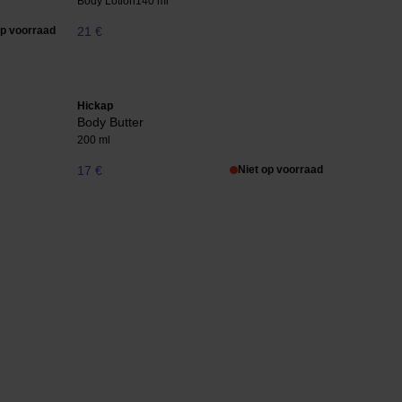
Body Lotion
140 ml
op voorraad
21 €
Hickap
Body Butter
200 ml
17 €
Niet op voorraad