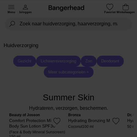
Menu
Inloggen
Favoriet
Winkelwagen
Huidverzorging
Gezicht
Lichaamsverzorging
Zon
Deodorant
Meer subcategorieën +
Summer Skin
Hydrateren, verzorgen, beschermen.
Beauty of Joseon
Bronza
Dr. C
Comfort Protection Mineral
Hydrating Bronzing Mist
Hyal
Body Sun Lotion SPF30
Coconut
100 ml
50 ml
(Face & Body Mineral Sunscreen)
150 ml