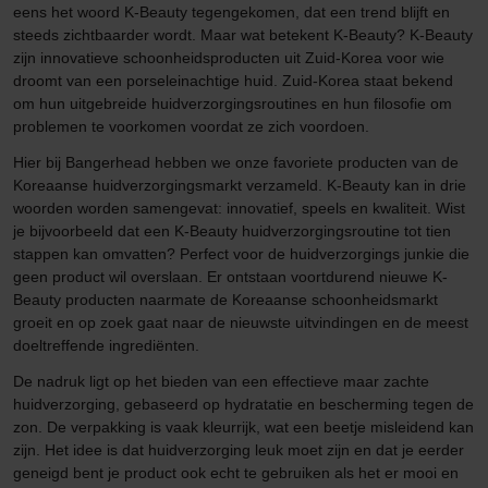
eens het woord K-Beauty tegengekomen, dat een trend blijft en
steeds zichtbaarder wordt. Maar wat betekent K-Beauty? K-Beauty
zijn innovatieve schoonheidsproducten uit Zuid-Korea voor wie
droomt van een porseleinachtige huid. Zuid-Korea staat bekend
om hun uitgebreide huidverzorgingsroutines en hun filosofie om
problemen te voorkomen voordat ze zich voordoen.
Hier bij Bangerhead hebben we onze favoriete producten van de
Koreaanse huidverzorgingsmarkt verzameld. K-Beauty kan in drie
woorden worden samengevat: innovatief, speels en kwaliteit. Wist
je bijvoorbeeld dat een K-Beauty huidverzorgingsroutine tot tien
stappen kan omvatten? Perfect voor de huidverzorgings junkie die
geen product wil overslaan. Er ontstaan voortdurend nieuwe K-
Beauty producten naarmate de Koreaanse schoonheidsmarkt
groeit en op zoek gaat naar de nieuwste uitvindingen en de meest
doeltreffende ingrediënten.
De nadruk ligt op het bieden van een effectieve maar zachte
huidverzorging, gebaseerd op hydratatie en bescherming tegen de
zon. De verpakking is vaak kleurrijk, wat een beetje misleidend kan
zijn. Het idee is dat huidverzorging leuk moet zijn en dat je eerder
geneigd bent je product ook echt te gebruiken als het er mooi en