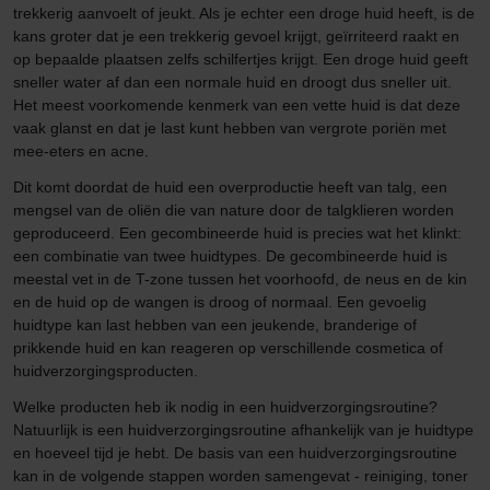
trekkerig aanvoelt of jeukt. Als je echter een droge huid heeft, is de
kans groter dat je een trekkerig gevoel krijgt, geïrriteerd raakt en
op bepaalde plaatsen zelfs schilfertjes krijgt. Een droge huid geeft
sneller water af dan een normale huid en droogt dus sneller uit.
Het meest voorkomende kenmerk van een vette huid is dat deze
vaak glanst en dat je last kunt hebben van vergrote poriën met
mee-eters en acne.
Dit komt doordat de huid een overproductie heeft van talg, een
mengsel van de oliën die van nature door de talgklieren worden
geproduceerd. Een gecombineerde huid is precies wat het klinkt:
een combinatie van twee huidtypes. De gecombineerde huid is
meestal vet in de T-zone tussen het voorhoofd, de neus en de kin
en de huid op de wangen is droog of normaal. Een gevoelig
huidtype kan last hebben van een jeukende, branderige of
prikkende huid en kan reageren op verschillende cosmetica of
huidverzorgingsproducten.
Welke producten heb ik nodig in een huidverzorgingsroutine?
Natuurlijk is een huidverzorgingsroutine afhankelijk van je huidtype
en hoeveel tijd je hebt. De basis van een huidverzorgingsroutine
kan in de volgende stappen worden samengevat - reiniging, toner