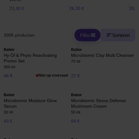
23,30 €
26,30 €
20,5
Filter
Sorteren
3906 producten
Babor
Babor
Hy-Öl & Phyto Reactivating
Microbiomic Clay Multi Cleanser
Promo Set
75 ml
300 ml
46 €
Niet op voorraad
27 €
Babor
Babor
Microbiomic Moisture Glow
Microbiomic Stress Defense
Serum
Mushroom Cream
30 ml
50 ml
43 €
64 €