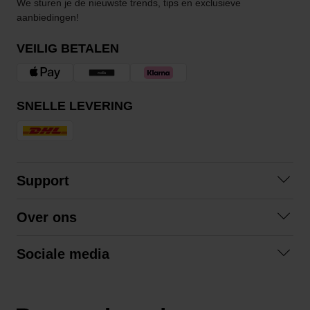
We sturen je de nieuwste trends, tips en exclusieve
aanbiedingen!
VEILIG BETALEN
SNELLE LEVERING
Support
Contact opnemen
Over ons
Veelgestelde vragen
Over ons
Algemene voorwaarden
Sociale media
Samenwerken
Retourneren
Facebook
Verzending
Privacybeleid
Instagram