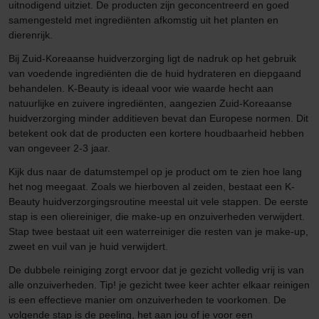
uitnodigend uitziet. De producten zijn geconcentreerd en goed
samengesteld met ingrediënten afkomstig uit het planten en
dierenrijk.
Bij Zuid-Koreaanse huidverzorging ligt de nadruk op het gebruik
van voedende ingrediënten die de huid hydrateren en diepgaand
behandelen. K-Beauty is ideaal voor wie waarde hecht aan
natuurlijke en zuivere ingrediënten, aangezien Zuid-Koreaanse
huidverzorging minder additieven bevat dan Europese normen. Dit
betekent ook dat de producten een kortere houdbaarheid hebben
van ongeveer 2-3 jaar.
Kijk dus naar de datumstempel op je product om te zien hoe lang
het nog meegaat. Zoals we hierboven al zeiden, bestaat een K-
Beauty huidverzorgingsroutine meestal uit vele stappen. De eerste
stap is een oliereiniger, die make-up en onzuiverheden verwijdert.
Stap twee bestaat uit een waterreiniger die resten van je make-up,
zweet en vuil van je huid verwijdert.
De dubbele reiniging zorgt ervoor dat je gezicht volledig vrij is van
alle onzuiverheden. Tip! je gezicht twee keer achter elkaar reinigen
is een effectieve manier om onzuiverheden te voorkomen. De
volgende stap is de peeling, het aan jou of je voor een