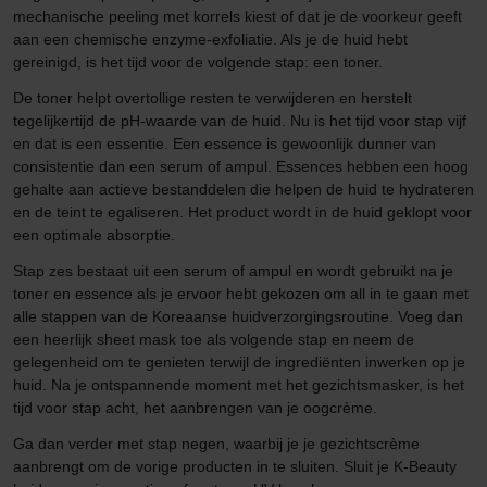
mechanische peeling met korrels kiest of dat je de voorkeur geeft
aan een chemische enzyme-exfoliatie. Als je de huid hebt
gereinigd, is het tijd voor de volgende stap: een toner.
De toner helpt overtollige resten te verwijderen en herstelt
tegelijkertijd de pH-waarde van de huid. Nu is het tijd voor stap vijf
en dat is een essentie. Een essence is gewoonlijk dunner van
consistentie dan een serum of ampul. Essences hebben een hoog
gehalte aan actieve bestanddelen die helpen de huid te hydrateren
en de teint te egaliseren. Het product wordt in de huid geklopt voor
een optimale absorptie.
Stap zes bestaat uit een serum of ampul en wordt gebruikt na je
toner en essence als je ervoor hebt gekozen om all in te gaan met
alle stappen van de Koreaanse huidverzorgingsroutine. Voeg dan
een heerlijk sheet mask toe als volgende stap en neem de
gelegenheid om te genieten terwijl de ingrediënten inwerken op je
huid. Na je ontspannende moment met het gezichtsmasker, is het
tijd voor stap acht, het aanbrengen van je oogcrème.
Ga dan verder met stap negen, waarbij je je gezichtscrème
aanbrengt om de vorige producten in te sluiten. Sluit je K-Beauty