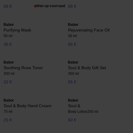
68 €
Niet op voorraad
68 €
Babor
Babor
Purifying Mask
Rejuvenating Face Oil
50 ml
30 ml
36 €
66 €
Babor
Babor
Soothing Rose Toner
Soul & Body Gift Set
200 ml
300 ml
32 €
55 €
Babor
Babor
Soul & Body Hand Cream
Soul &
75 ml
Body Lotion
250 ml
25 €
60 €