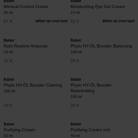
Babor
Babor
Mimical Control Cream
Moisturizing Eye Gel Cream
50 ml
15 ml
67 €
Niet op voorraad
52 €
Niet op voorraad
Babor
Babor
Nutri Restore Ampoule
Phyto HY-ÖL Booster Balancing
14 ml
100 ml
37 €
24 €
Babor
Babor
Phyto HY-ÖL Booster Calming
Phyto HY-ÖL Booster
Reactivating
100 ml
100 ml
24 €
24 €
Babor
Babor
Purfiying Cream
Purifying Cream rich
50 ml
50 ml