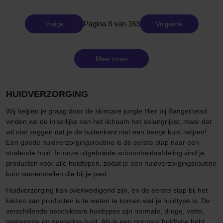
Pagina 8 van 163
Vorige
Volgende
Meer tonen
HUIDVERZORGING
Wij helpen je graag door de skincare jungle Hier bij Bangerhead
vinden we de innerlijke van het lichaam het belangrijkst, maar dat
wil niet zeggen dat je de buitenkant niet een beetje kunt helpen!
Een goede huidverzorgingsroutine is de eerste stap naar een
stralende huid. In onze uitgebreide schoonheidsafdeling vind je
producten voor alle huidtypen, zodat je een huidverzorgingsroutine
kunt samenstellen die bij je past.
Huidverzorging kan overweldigend zijn, en de eerste stap bij het
kiezen van producten is te weten te komen wat je huidtype is. De
verschillende beschikbare huidtypes zijn normale, droge, vette,
gemengde en gevoelige huid. Als je een normaal huidtype hebt,