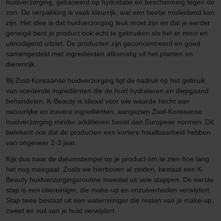
huidverzorging, gebaseerd op hydratatie en bescherming tegen de
zon. De verpakking is vaak kleurrijk, wat een beetje misleidend kan
zijn. Het idee is dat huidverzorging leuk moet zijn en dat je eerder
geneigd bent je product ook echt te gebruiken als het er mooi en
uitnodigend uitziet. De producten zijn geconcentreerd en goed
samengesteld met ingrediënten afkomstig uit het planten en
dierenrijk.
Bij Zuid-Koreaanse huidverzorging ligt de nadruk op het gebruik
van voedende ingrediënten die de huid hydrateren en diepgaand
behandelen. K-Beauty is ideaal voor wie waarde hecht aan
natuurlijke en zuivere ingrediënten, aangezien Zuid-Koreaanse
huidverzorging minder additieven bevat dan Europese normen. Dit
betekent ook dat de producten een kortere houdbaarheid hebben
van ongeveer 2-3 jaar.
Kijk dus naar de datumstempel op je product om te zien hoe lang
het nog meegaat. Zoals we hierboven al zeiden, bestaat een K-
Beauty huidverzorgingsroutine meestal uit vele stappen. De eerste
stap is een oliereiniger, die make-up en onzuiverheden verwijdert.
Stap twee bestaat uit een waterreiniger die resten van je make-up,
zweet en vuil van je huid verwijdert.