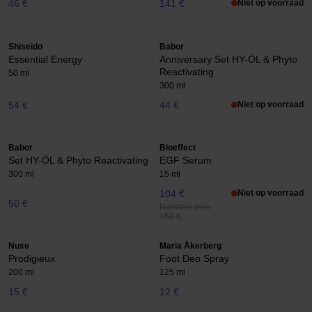
46 €
141 €
Niet op voorraad
Shiseido
Babor
Essential Energy
Anniversary Set HY-ÖL & Phyto
Reactivating
50 ml
300 ml
54 €
44 €
Niet op voorraad
Babor
Bioeffect
Set HY-ÖL & Phyto Reactivating
EGF Serum
300 ml
15 ml
104 €
Niet op voorraad
50 €
Normale prijs
156 €
Nuxe
Maria Åkerberg
Prodigieux
Foot Deo Spray
200 ml
125 ml
15 €
12 €