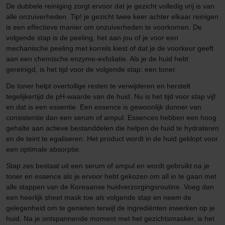
De dubbele reiniging zorgt ervoor dat je gezicht volledig vrij is van
alle onzuiverheden. Tip! je gezicht twee keer achter elkaar reinigen
is een effectieve manier om onzuiverheden te voorkomen. De
volgende stap is de peeling, het aan jou of je voor een
mechanische peeling met korrels kiest of dat je de voorkeur geeft
aan een chemische enzyme-exfoliatie. Als je de huid hebt
gereinigd, is het tijd voor de volgende stap: een toner.
De toner helpt overtollige resten te verwijderen en herstelt
tegelijkertijd de pH-waarde van de huid. Nu is het tijd voor stap vijf
en dat is een essentie. Een essence is gewoonlijk dunner van
consistentie dan een serum of ampul. Essences hebben een hoog
gehalte aan actieve bestanddelen die helpen de huid te hydrateren
en de teint te egaliseren. Het product wordt in de huid geklopt voor
een optimale absorptie.
Stap zes bestaat uit een serum of ampul en wordt gebruikt na je
toner en essence als je ervoor hebt gekozen om all in te gaan met
alle stappen van de Koreaanse huidverzorgingsroutine. Voeg dan
een heerlijk sheet mask toe als volgende stap en neem de
gelegenheid om te genieten terwijl de ingrediënten inwerken op je
huid. Na je ontspannende moment met het gezichtsmasker, is het