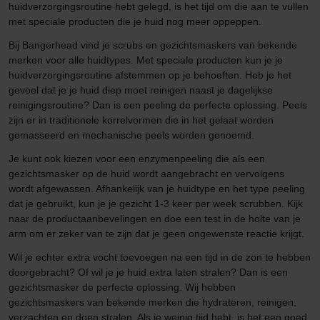
huidverzorgingsroutine hebt gelegd, is het tijd om die aan te vullen
met speciale producten die je huid nog meer oppeppen.
Bij Bangerhead vind je scrubs en gezichtsmaskers van bekende
merken voor alle huidtypes. Met speciale producten kun je je
huidverzorgingsroutine afstemmen op je behoeften. Heb je het
gevoel dat je je huid diep moet reinigen naast je dagelijkse
reinigingsroutine? Dan is een peeling de perfecte oplossing. Peels
zijn er in traditionele korrelvormen die in het gelaat worden
gemasseerd en mechanische peels worden genoemd.
Je kunt ook kiezen voor een enzymenpeeling die als een
gezichtsmasker op de huid wordt aangebracht en vervolgens
wordt afgewassen. Afhankelijk van je huidtype en het type peeling
dat je gebruikt, kun je je gezicht 1-3 keer per week scrubben. Kijk
naar de productaanbevelingen en doe een test in de holte van je
arm om er zeker van te zijn dat je geen ongewenste reactie krijgt.
Wil je echter extra vocht toevoegen na een tijd in de zon te hebben
doorgebracht? Of wil je je huid extra laten stralen? Dan is een
gezichtsmasker de perfecte oplossing. Wij hebben
gezichtsmaskers van bekende merken die hydrateren, reinigen,
verzachten en doen stralen. Als je weinig tijd hebt, is het een goed