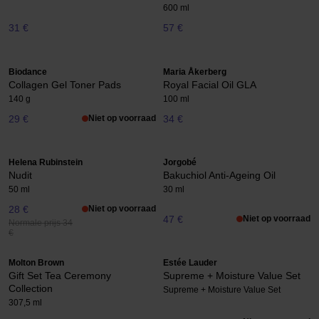
600 ml
31 €
57 €
Biodance
Maria Åkerberg
Collagen Gel Toner Pads
Royal Facial Oil GLA
140 g
100 ml
29 €
Niet op voorraad
34 €
Helena Rubinstein
Jorgobé
Nudit
Bakuchiol Anti-Ageing Oil
50 ml
30 ml
28 €
Niet op voorraad
47 €
Niet op voorraad
Normale prijs 34
€
Molton Brown
Estée Lauder
Gift Set Tea Ceremony
Supreme + Moisture Value Set
Collection
Supreme + Moisture Value Set
307,5 ml