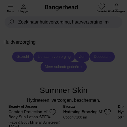
Menu
Inloggen
Favoriet
Winkelwagen
Huidverzorging
Gezicht
Lichaamsverzorging
Zon
Deodorant
Meer subcategorieën +
Summer Skin
Hydrateren, verzorgen, beschermen.
Beauty of Joseon
Bronza
Dr. C
Comfort Protection Mineral
Hydrating Bronzing Mist
Hyal
Body Sun Lotion SPF30
Coconut
100 ml
50 ml
(Face & Body Mineral Sunscreen)
150 ml