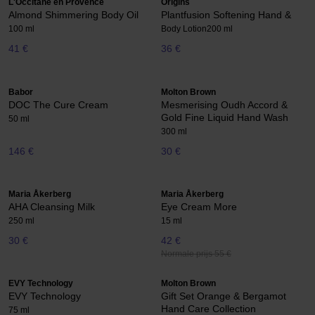
L'Occitane en Provence
Origins
Almond Shimmering Body Oil
Plantfusion Softening Hand &
100 ml
Body Lotion
200 ml
41 €
36 €
Babor
Molton Brown
DOC The Cure Cream
Mesmerising Oudh Accord &
Gold Fine Liquid Hand Wash
50 ml
300 ml
146 €
30 €
Maria Åkerberg
Maria Åkerberg
AHA Cleansing Milk
Eye Cream More
250 ml
15 ml
30 €
42 €
Normale prijs 55 €
EVY Technology
Molton Brown
EVY Technology
Gift Set Orange & Bergamot
Hand Care Collection
75 ml