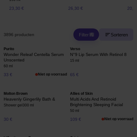
23,30 €
26,30 €
20,5
Filter
Sorteren
3896 producten
Purito
Verso
Wonder Releaf Centella Serum
N°9 Lip Serum With Retinol 8
Unscented
15 ml
60 ml
33 €
Niet op voorraad
65 €
Molton Brown
Allies of Skin
Heavenly Gingerlily Bath &
Multi Acids And Retinoid
Brightening Sleeping Facial
Shower gel
300 ml
50 ml
30 €
109 €
Niet op voorraad