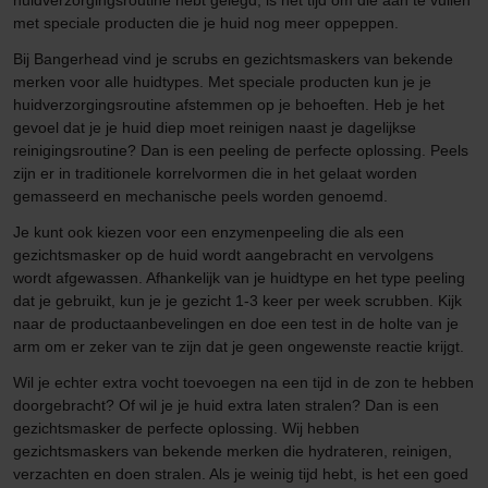
huidverzorgingsroutine hebt gelegd, is het tijd om die aan te vullen
met speciale producten die je huid nog meer oppeppen.
Bij Bangerhead vind je scrubs en gezichtsmaskers van bekende
merken voor alle huidtypes. Met speciale producten kun je je
huidverzorgingsroutine afstemmen op je behoeften. Heb je het
gevoel dat je je huid diep moet reinigen naast je dagelijkse
reinigingsroutine? Dan is een peeling de perfecte oplossing. Peels
zijn er in traditionele korrelvormen die in het gelaat worden
gemasseerd en mechanische peels worden genoemd.
Je kunt ook kiezen voor een enzymenpeeling die als een
gezichtsmasker op de huid wordt aangebracht en vervolgens
wordt afgewassen. Afhankelijk van je huidtype en het type peeling
dat je gebruikt, kun je je gezicht 1-3 keer per week scrubben. Kijk
naar de productaanbevelingen en doe een test in de holte van je
arm om er zeker van te zijn dat je geen ongewenste reactie krijgt.
Wil je echter extra vocht toevoegen na een tijd in de zon te hebben
doorgebracht? Of wil je je huid extra laten stralen? Dan is een
gezichtsmasker de perfecte oplossing. Wij hebben
gezichtsmaskers van bekende merken die hydrateren, reinigen,
verzachten en doen stralen. Als je weinig tijd hebt, is het een goed