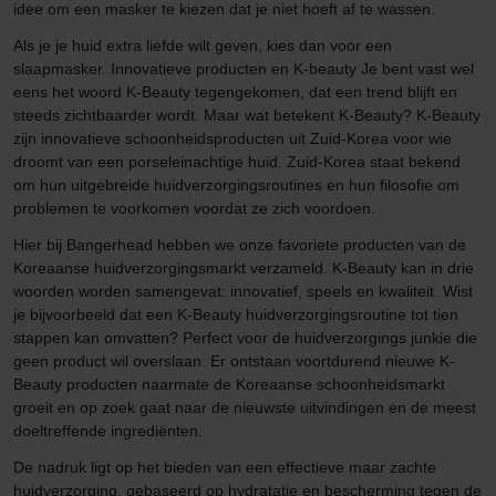
idee om een masker te kiezen dat je niet hoeft af te wassen.
Als je je huid extra liefde wilt geven, kies dan voor een
slaapmasker. Innovatieve producten en K-beauty Je bent vast wel
eens het woord K-Beauty tegengekomen, dat een trend blijft en
steeds zichtbaarder wordt. Maar wat betekent K-Beauty? K-Beauty
zijn innovatieve schoonheidsproducten uit Zuid-Korea voor wie
droomt van een porseleinachtige huid. Zuid-Korea staat bekend
om hun uitgebreide huidverzorgingsroutines en hun filosofie om
problemen te voorkomen voordat ze zich voordoen.
Hier bij Bangerhead hebben we onze favoriete producten van de
Koreaanse huidverzorgingsmarkt verzameld. K-Beauty kan in drie
woorden worden samengevat: innovatief, speels en kwaliteit. Wist
je bijvoorbeeld dat een K-Beauty huidverzorgingsroutine tot tien
stappen kan omvatten? Perfect voor de huidverzorgings junkie die
geen product wil overslaan. Er ontstaan voortdurend nieuwe K-
Beauty producten naarmate de Koreaanse schoonheidsmarkt
groeit en op zoek gaat naar de nieuwste uitvindingen en de meest
doeltreffende ingrediënten.
De nadruk ligt op het bieden van een effectieve maar zachte
huidverzorging, gebaseerd op hydratatie en bescherming tegen de