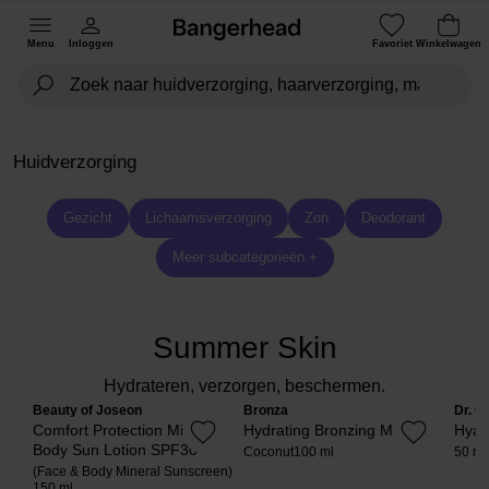
Menu
Inloggen
Favoriet
Winkelwagen
Huidverzorging
Gezicht
Lichaamsverzorging
Zon
Deodorant
Meer subcategorieën +
Summer Skin
Hydrateren, verzorgen, beschermen.
Beauty of Joseon
Bronza
Dr. C
Comfort Protection Mineral
Hydrating Bronzing Mist
Hyal
Body Sun Lotion SPF30
Coconut
100 ml
50 ml
(Face & Body Mineral Sunscreen)
150 ml