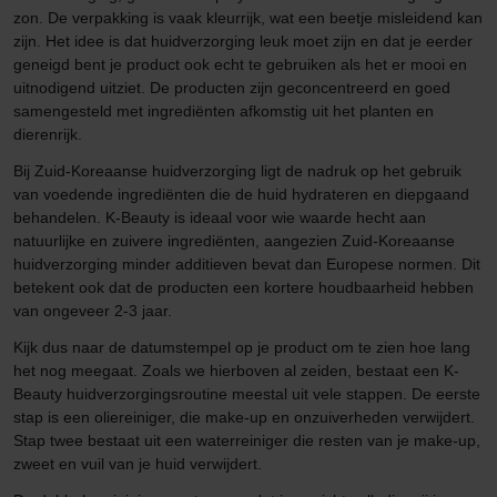
zon. De verpakking is vaak kleurrijk, wat een beetje misleidend kan
zijn. Het idee is dat huidverzorging leuk moet zijn en dat je eerder
geneigd bent je product ook echt te gebruiken als het er mooi en
uitnodigend uitziet. De producten zijn geconcentreerd en goed
samengesteld met ingrediënten afkomstig uit het planten en
dierenrijk.
Bij Zuid-Koreaanse huidverzorging ligt de nadruk op het gebruik
van voedende ingrediënten die de huid hydrateren en diepgaand
behandelen. K-Beauty is ideaal voor wie waarde hecht aan
natuurlijke en zuivere ingrediënten, aangezien Zuid-Koreaanse
huidverzorging minder additieven bevat dan Europese normen. Dit
betekent ook dat de producten een kortere houdbaarheid hebben
van ongeveer 2-3 jaar.
Kijk dus naar de datumstempel op je product om te zien hoe lang
het nog meegaat. Zoals we hierboven al zeiden, bestaat een K-
Beauty huidverzorgingsroutine meestal uit vele stappen. De eerste
stap is een oliereiniger, die make-up en onzuiverheden verwijdert.
Stap twee bestaat uit een waterreiniger die resten van je make-up,
zweet en vuil van je huid verwijdert.