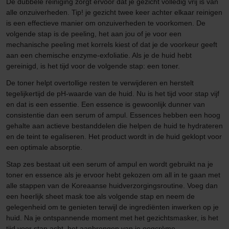
De dubbele reiniging zorgt ervoor dat je gezicht volledig vrij is van
alle onzuiverheden. Tip! je gezicht twee keer achter elkaar reinigen
is een effectieve manier om onzuiverheden te voorkomen. De
volgende stap is de peeling, het aan jou of je voor een
mechanische peeling met korrels kiest of dat je de voorkeur geeft
aan een chemische enzyme-exfoliatie. Als je de huid hebt
gereinigd, is het tijd voor de volgende stap: een toner.
De toner helpt overtollige resten te verwijderen en herstelt
tegelijkertijd de pH-waarde van de huid. Nu is het tijd voor stap vijf
en dat is een essentie. Een essence is gewoonlijk dunner van
consistentie dan een serum of ampul. Essences hebben een hoog
gehalte aan actieve bestanddelen die helpen de huid te hydrateren
en de teint te egaliseren. Het product wordt in de huid geklopt voor
een optimale absorptie.
Stap zes bestaat uit een serum of ampul en wordt gebruikt na je
toner en essence als je ervoor hebt gekozen om all in te gaan met
alle stappen van de Koreaanse huidverzorgingsroutine. Voeg dan
een heerlijk sheet mask toe als volgende stap en neem de
gelegenheid om te genieten terwijl de ingrediënten inwerken op je
huid. Na je ontspannende moment met het gezichtsmasker, is het
tijd voor stap acht, het aanbrengen van je oogcrème.