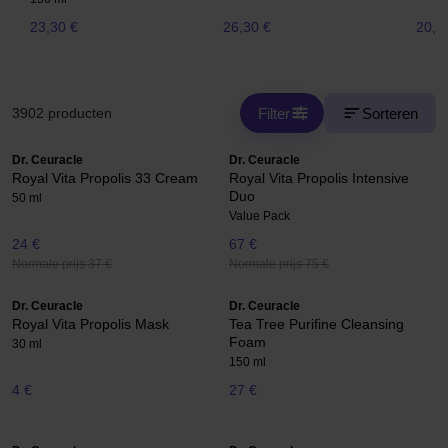
23,30 €
26,30 €
20,5
Filter
Sorteren
3902 producten
Dr. Ceuracle
Dr. Ceuracle
Royal Vita Propolis 33 Cream
Royal Vita Propolis Intensive
Duo
50 ml
Value Pack
24 €
67 €
Normale prijs 37 €
Normale prijs 75 €
Dr. Ceuracle
Dr. Ceuracle
Royal Vita Propolis Mask
Tea Tree Purifine Cleansing
Foam
30 ml
150 ml
4 €
27 €