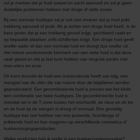
zul je merken dat je huid soepel en zacht aanvoelt en zul je geen
duidelijke problemen hebben met droge of vette zones.
Bij een normale huidtype zal je ook niet ervaren dat je huid prikt,
trekkerig aanvoelt of jeukt. Als je echter een droge huid heeft, is de
kans groter dat je een trekkerig gevoel krijgt, geïrriteerd raakt en
op bepaalde plaatsen zelfs schilfertjes krijgt. Een droge huid geeft
sneller water af dan een normale huid en droogt dus sneller uit.
Het meest voorkomende kenmerk van een vette huid is dat deze
vaak glanst en dat je last kunt hebben van vergrote poriën met
mee-eters en acne.
Dit komt doordat de huid een overproductie heeft van talg, een
mengsel van de oliën die van nature door de talgklieren worden
geproduceerd. Een gecombineerde huid is precies wat het klinkt:
een combinatie van twee huidtypes. De gecombineerde huid is
meestal vet in de T-zone tussen het voorhoofd, de neus en de kin
en de huid op de wangen is droog of normaal. Een gevoelig
huidtype kan last hebben van een jeukende, branderige of
prikkende huid en kan reageren op verschillende cosmetica of
huidverzorgingsproducten.
Welke producten heb ik nodig in een huidverzorgingsroutine?