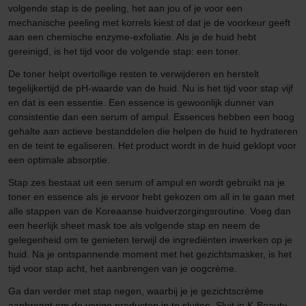
volgende stap is de peeling, het aan jou of je voor een
mechanische peeling met korrels kiest of dat je de voorkeur geeft
aan een chemische enzyme-exfoliatie. Als je de huid hebt
gereinigd, is het tijd voor de volgende stap: een toner.
De toner helpt overtollige resten te verwijderen en herstelt
tegelijkertijd de pH-waarde van de huid. Nu is het tijd voor stap vijf
en dat is een essentie. Een essence is gewoonlijk dunner van
consistentie dan een serum of ampul. Essences hebben een hoog
gehalte aan actieve bestanddelen die helpen de huid te hydrateren
en de teint te egaliseren. Het product wordt in de huid geklopt voor
een optimale absorptie.
Stap zes bestaat uit een serum of ampul en wordt gebruikt na je
toner en essence als je ervoor hebt gekozen om all in te gaan met
alle stappen van de Koreaanse huidverzorgingsroutine. Voeg dan
een heerlijk sheet mask toe als volgende stap en neem de
gelegenheid om te genieten terwijl de ingrediënten inwerken op je
huid. Na je ontspannende moment met het gezichtsmasker, is het
tijd voor stap acht, het aanbrengen van je oogcrème.
Ga dan verder met stap negen, waarbij je je gezichtscrème
aanbrengt om de vorige producten in te sluiten. Sluit je K-Beauty