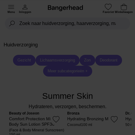
Menu
Inloggen
Favoriet
Winkelwagen
Huidverzorging
Gezicht
Lichaamsverzorging
Zon
Deodorant
Meer subcategorieën +
Summer Skin
Hydrateren, verzorgen, beschermen.
Beauty of Joseon
Bronza
Dr. C
Comfort Protection Mineral
Hydrating Bronzing Mist
Hyal
Body Sun Lotion SPF30
Coconut
100 ml
50 ml
(Face & Body Mineral Sunscreen)
150 ml