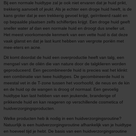
Bij een normale huidtype zal je ook niet ervaren dat je huid prikt,
trekkerig aanvoelt of jeukt. Als je echter een droge huid heeft, is de
kans groter dat je een trekkerig gevoel krijgt, geïrriteerd raakt en
op bepaalde plaatsen zelfs schilfertjes krijgt. Een droge huid geeft
sneller water af dan een normale huid en droogt dus sneller uit.
Het meest voorkomende kenmerk van een vette huid is dat deze
vaak glanst en dat je last kunt hebben van vergrote poriën met
mee-eters en acne.
Dit komt doordat de huid een overproductie heeft van talg, een
mengsel van de oliën die van nature door de talgklieren worden
geproduceerd. Een gecombineerde huid is precies wat het klinkt:
een combinatie van twee huidtypes. De gecombineerde huid is
meestal vet in de T-zone tussen het voorhoofd, de neus en de kin
en de huid op de wangen is droog of normaal. Een gevoelig
huidtype kan last hebben van een jeukende, branderige of
prikkende huid en kan reageren op verschillende cosmetica of
huidverzorgingsproducten.
Welke producten heb ik nodig in een huidverzorgingsroutine?
Natuurlijk is een huidverzorgingsroutine afhankelijk van je huidtype
en hoeveel tijd je hebt. De basis van een huidverzorgingsroutine