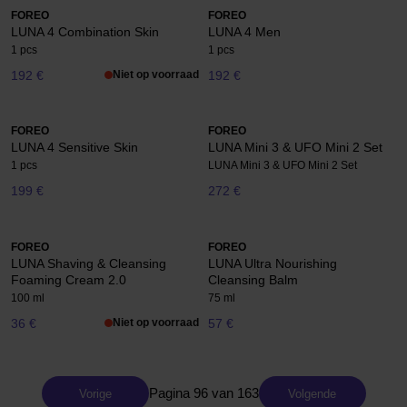
FOREO
FOREO
LUNA 4 Combination Skin
LUNA 4 Men
1 pcs
1 pcs
192 €
Niet op voorraad
192 €
FOREO
FOREO
LUNA 4 Sensitive Skin
LUNA Mini 3 & UFO Mini 2 Set
1 pcs
LUNA Mini 3 & UFO Mini 2 Set
199 €
272 €
FOREO
FOREO
LUNA Shaving & Cleansing
LUNA Ultra Nourishing
Foaming Cream 2.0
Cleansing Balm
100 ml
75 ml
36 €
Niet op voorraad
57 €
Pagina 96 van 163
Vorige
Volgende