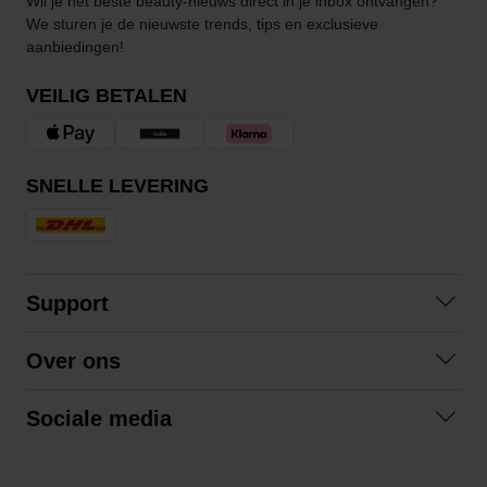
Wil je het beste beauty-nieuws direct in je inbox ontvangen?
We sturen je de nieuwste trends, tips en exclusieve
aanbiedingen!
VEILIG BETALEN
SNELLE LEVERING
Support
Contact opnemen
Over ons
Veelgestelde vragen
Over ons
Algemene voorwaarden
Sociale media
Samenwerken
Retourneren
Facebook
Verzending
Privacybeleid