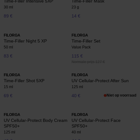
Time-Filler Intensive 5XP
Time-Filler Mask
30 ml
23 g
89 €
14 €
FILORGA
FILORGA
Time-Filler Night 5 XP
Time-Filler Set
50 ml
Value Pack
83 €
115 €
Normale prijs 127 €
FILORGA
FILORGA
Time-Filler Shot 5XP
UV Cellular-Protect After Sun
15 ml
125 ml
69 €
40 €
Niet op voorraad
FILORGA
FILORGA
UV Cellular-Protect Body Cream
UV Cellular-Protect Face
SPF50+
SPF50+
125 ml
40 ml