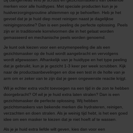
Bij Bangerhead vind je scrubs en gezichtsmaskers van bekende
merken voor alle huidtypes. Met speciale producten kun je je
huidverzorgingsroutine afstemmen op je behoeften. Heb je het
gevoel dat je je huid diep moet reinigen naast je dagelijkse
reinigingsroutine? Dan is een peeling de perfecte oplossing. Peels
zijn er in traditionele korrelvormen die in het gelaat worden
gemasseerd en mechanische peels worden genoemd.
Je kunt ook kiezen voor een enzymenpeeling die als een
gezichtsmasker op de huid wordt aangebracht en vervolgens
wordt afgewassen. Afhankelijk van je huidtype en het type peeling
dat je gebruikt, kun je je gezicht 1-3 keer per week scrubben. Kijk
naar de productaanbevelingen en doe een test in de holte van je
arm om er zeker van te zijn dat je geen ongewenste reactie krijgt.
Wil je echter extra vocht toevoegen na een tijd in de zon te hebben
doorgebracht? Of wil je je huid extra laten stralen? Dan is een
gezichtsmasker de perfecte oplossing. Wij hebben
gezichtsmaskers van bekende merken die hydrateren, reinigen,
verzachten en doen stralen. Als je weinig tijd hebt, is het een goed
idee om een masker te kiezen dat je niet hoeft af te wassen.
Als je je huid extra liefde wilt geven, kies dan voor een