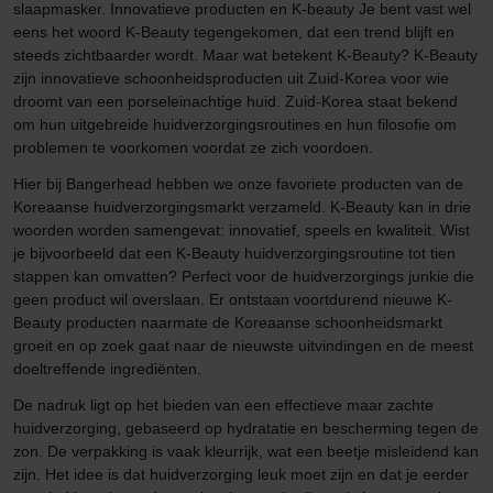
slaapmasker. Innovatieve producten en K-beauty Je bent vast wel
eens het woord K-Beauty tegengekomen, dat een trend blijft en
steeds zichtbaarder wordt. Maar wat betekent K-Beauty? K-Beauty
zijn innovatieve schoonheidsproducten uit Zuid-Korea voor wie
droomt van een porseleinachtige huid. Zuid-Korea staat bekend
om hun uitgebreide huidverzorgingsroutines en hun filosofie om
problemen te voorkomen voordat ze zich voordoen.
Hier bij Bangerhead hebben we onze favoriete producten van de
Koreaanse huidverzorgingsmarkt verzameld. K-Beauty kan in drie
woorden worden samengevat: innovatief, speels en kwaliteit. Wist
je bijvoorbeeld dat een K-Beauty huidverzorgingsroutine tot tien
stappen kan omvatten? Perfect voor de huidverzorgings junkie die
geen product wil overslaan. Er ontstaan voortdurend nieuwe K-
Beauty producten naarmate de Koreaanse schoonheidsmarkt
groeit en op zoek gaat naar de nieuwste uitvindingen en de meest
doeltreffende ingrediënten.
De nadruk ligt op het bieden van een effectieve maar zachte
huidverzorging, gebaseerd op hydratatie en bescherming tegen de
zon. De verpakking is vaak kleurrijk, wat een beetje misleidend kan
zijn. Het idee is dat huidverzorging leuk moet zijn en dat je eerder