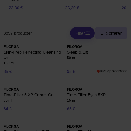
23,30 €
26,30 €
20,5
Filter
Sorteren
3897 producten
FILORGA
FILORGA
Skin-Prep Perfecting Cleansing
Sleep & Lift
Oil
50 ml
150 ml
35 €
95 €
Niet op voorraad
FILORGA
FILORGA
Time-Filler 5 XP Cream Gel
Time-Filler Eyes 5XP
50 ml
15 ml
84 €
65 €
FILORGA
FILORGA