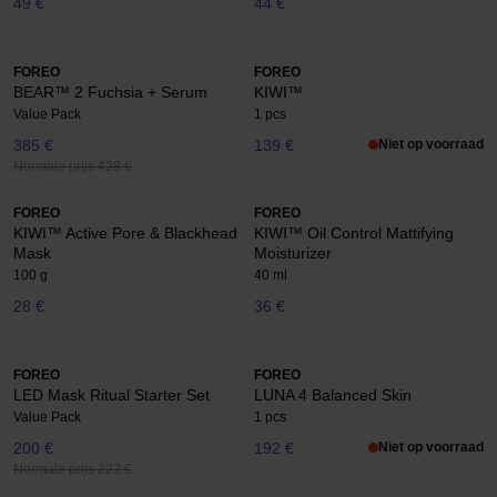
49 €
44 €
FOREO
FOREO
BEAR™ 2 Fuchsia + Serum
KIWI™
Value Pack
1 pcs
385 €
139 €
Niet op voorraad
Normale prijs 428 €
FOREO
FOREO
KIWI™ Active Pore & Blackhead
KIWI™ Oil Control Mattifying
Mask
Moisturizer
100 g
40 ml
28 €
36 €
FOREO
FOREO
LED Mask Ritual Starter Set
LUNA 4 Balanced Skin
Value Pack
1 pcs
200 €
192 €
Niet op voorraad
Normale prijs 222 €