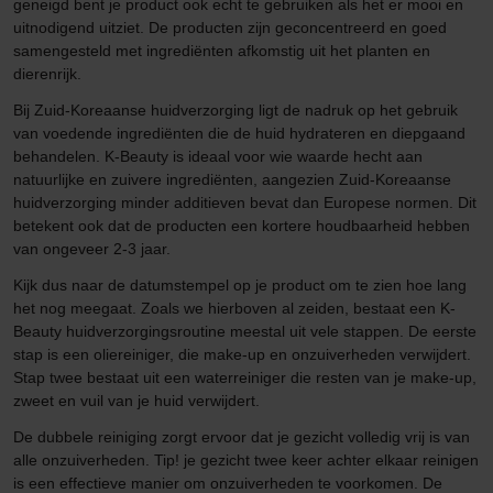
geneigd bent je product ook echt te gebruiken als het er mooi en
uitnodigend uitziet. De producten zijn geconcentreerd en goed
samengesteld met ingrediënten afkomstig uit het planten en
dierenrijk.
Bij Zuid-Koreaanse huidverzorging ligt de nadruk op het gebruik
van voedende ingrediënten die de huid hydrateren en diepgaand
behandelen. K-Beauty is ideaal voor wie waarde hecht aan
natuurlijke en zuivere ingrediënten, aangezien Zuid-Koreaanse
huidverzorging minder additieven bevat dan Europese normen. Dit
betekent ook dat de producten een kortere houdbaarheid hebben
van ongeveer 2-3 jaar.
Kijk dus naar de datumstempel op je product om te zien hoe lang
het nog meegaat. Zoals we hierboven al zeiden, bestaat een K-
Beauty huidverzorgingsroutine meestal uit vele stappen. De eerste
stap is een oliereiniger, die make-up en onzuiverheden verwijdert.
Stap twee bestaat uit een waterreiniger die resten van je make-up,
zweet en vuil van je huid verwijdert.
De dubbele reiniging zorgt ervoor dat je gezicht volledig vrij is van
alle onzuiverheden. Tip! je gezicht twee keer achter elkaar reinigen
is een effectieve manier om onzuiverheden te voorkomen. De