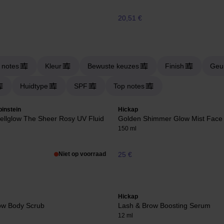
20,51 €
 notes
Kleur
Bewuste keuzes
Finish
Geur
Huidtype
SPF
Top notes
instein
Hickap
ellglow The Sheer Rosy UV Fluid
Golden Shimmer Glow Mist Face
150 ml
Niet op voorraad
25 €
Hickap
ow Body Scrub
Lash & Brow Boosting Serum
12 ml