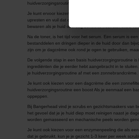
huidverzorgingsroutine.
Je kunt ervoor kiezen het product rechtstreeks op de hui
upresten en vuil dat op de huid is achtergebleven. Het be
bewaren als je huid overdag behoefte hebt aan extra voc
Na de toner, is het tijd voor het serum. Een serum is e
bestanddelen en dringen dieper in de huid door dan bijv
zijn om je dagcrème ook rond je ogen te gebruiken, maar 
De volgende stap in een basis huidverzorgingsroutine i
ingrediënten die je eerder hebt aangebracht in te sluite
je huidverzorgingsroutine af met een zonnebrandcrème.
Je kunt ook kiezen voor een dagcrème die een zonnefilte
huidverzorgingsroutine een boost Als je eenmaal een basi
oppeppen.
Bij Bangerhead vind je scrubs en gezichtsmaskers van b
het gevoel dat je je huid diep moet reinigen naast je dage
worden gemasseerd en mechanische peels worden gen
Je kunt ook kiezen voor een enzymenpeeling die als een
dat je gebruikt, kun je je gezicht 1-3 keer per week scr