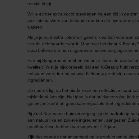
reactie krijgt.
Wil je echter extra vocht toevoegen na een tijd in de zo
gezichtsmaskers van bekende merken die hydrateren, reini
wassen.
Als je je huid extra liefde wilt geven, kies dan voor ee
steeds zichtbaarder wordt. Maar wat betekent K-Beauty?
staat bekend om hun uitgebreide huidverzorgingsroutine
Hier bij Bangerhead hebben we onze favoriete producte
kwaliteit. Wist je bijvoorbeeld dat een K-Beauty huidverz
ontstaan voortdurend nieuwe K-Beauty producten naarma
ingrediënten.
De nadruk ligt op het bieden van een effectieve maar za
misleidend kan zijn. Het idee is dat huidverzorging leuk 
geconcentreerd en goed samengesteld met ingrediënten af
Bij Zuid-Koreaanse huidverzorging ligt de nadruk op he
aan natuurlijke en zuivere ingrediënten, aangezien Zui
houdbaarheid hebben van ongeveer 2-3 jaar.
Kijk dus naar de datumstempel op je product om te zien 