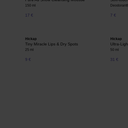
150 ml
Deodorant
17 €
7 €
Hickap
Hickap
Tiny Miracle Lips & Dry Spots
Ultra-Lig
25 ml
50 ml
9 €
31 €