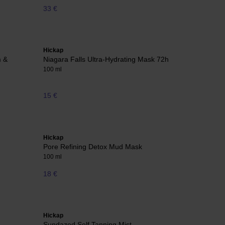
33 €
Hickap
m &
Niagara Falls Ultra-Hydrating Mask 72h
100 ml
15 €
Hickap
Pore Refining Detox Mud Mask
100 ml
18 €
Hickap
Sundazed Self Tanning Mist