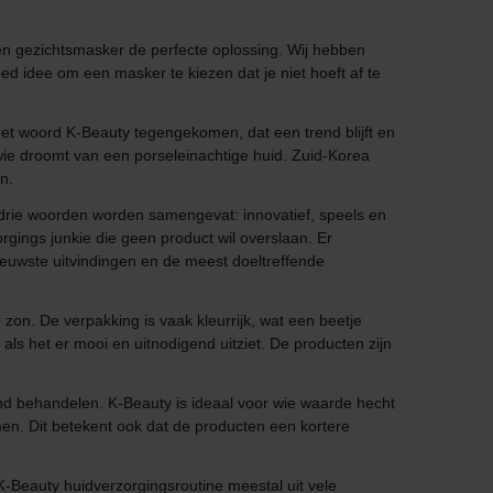
 een gezichtsmasker de perfecte oplossing. Wij hebben
ed idee om een masker te kiezen dat je niet hoeft af te
 het woord K-Beauty tegengekomen, dat een trend blijft en
wie droomt van een porseleinachtige huid. Zuid-Korea
n.
drie woorden worden samengevat: innovatief, speels en
rgings junkie die geen product wil overslaan. Er
uwste uitvindingen en de meest doeltreffende
on. De verpakking is vaak kleurrijk, wat een beetje
 als het er mooi en uitnodigend uitziet. De producten zijn
nd behandelen. K-Beauty is ideaal voor wie waarde hecht
en. Dit betekent ook dat de producten een kortere
-Beauty huidverzorgingsroutine meestal uit vele