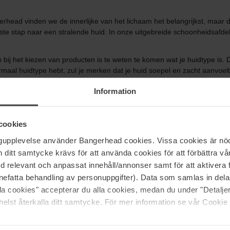
erhead vinden we de innerlijke van het lichaam het belangrijkst, maar da
te stap naar een stralende huid. In onze uitgebreide schoonheidsafdeli
 bij het kiezen van producten is te weten te komen wat je huidtype is. 
rmaal huidtype hebt, zul je merken dat je huid soepel en zacht aanvoel
Information
d prikt, trekkerig aanvoelt of jeukt. Als je echter een droge huid heeft, i
tjes krijgt. Een droge huid geeft sneller water af dan een normale huid
t kunt hebben van vergrote poriën met mee-eters en acne.
cookies
lg, een mengsel van de oliën die van nature door de talgklieren word
ngupplevelse använder Bangerhead cookies. Vissa cookies är nöd
bineerde huid is meestal vet in de T-zone tussen het voorhoofd, de ne
itt samtycke krävs för att använda cookies för att förbättra vår
 jeukende, branderige of prikkende huid en kan reageren op verschill
med relevant och anpassat innehåll/annonser samt för att aktiver
ne? Natuurlijk is een huidverzorgingsroutine afhankelijk van je huidtyp
nefatta behandling av personuppgifter). Data som samlas in del
den samengevat - reiniging, toner of tonic, serum, oogcrème, vochti
alla cookies" accepterar du alla cookies, medan du under "Detal
e huidverzorgingsroutine.
elst återkalla ditt samtycke. För mer information se vår Cookie
id uitdroogt, omdat de pH-waarde van het water je huid uit balans kan br
rème, gel, schuim en voor wie onderweg is - reinigingsdoekjes. Een hy