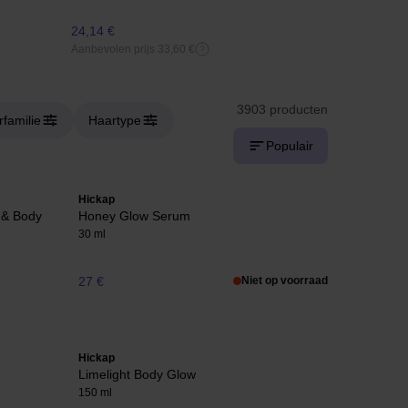
24,14 €
16,88 €
Aanbevolen prijs 33,60 €
3903 producten
familie
Haartype
Populair
Hickap
 & Body
Honey Glow Serum
30 ml
27 €
Niet op voorraad
Hickap
Limelight Body Glow
150 ml