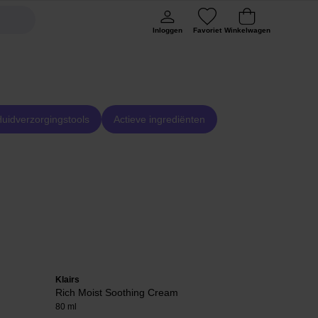
Inloggen
Favoriet
Winkelwagen
uidverzorgingstools
Actieve ingrediënten
Klairs
EVY Technolo
Rich Moist Soothing Cream
Daily Defen
80 ml
75 ml