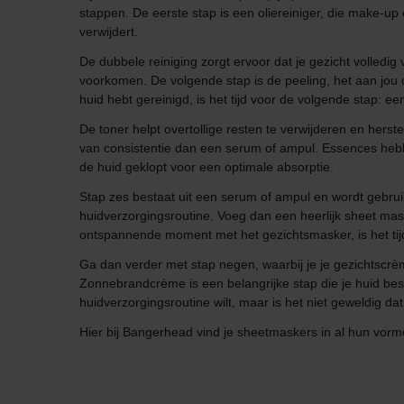
stappen. De eerste stap is een oliereiniger, die make-up
verwijdert.
De dubbele reiniging zorgt ervoor dat je gezicht volledig 
voorkomen. De volgende stap is de peeling, het aan jou o
huid hebt gereinigd, is het tijd voor de volgende stap: ee
De toner helpt overtollige resten te verwijderen en herste
van consistentie dan een serum of ampul. Essences hebbe
de huid geklopt voor een optimale absorptie.
Stap zes bestaat uit een serum of ampul en wordt gebrui
huidverzorgingsroutine. Voeg dan een heerlijk sheet mas
ontspannende moment met het gezichtsmasker, is het tij
Ga dan verder met stap negen, waarbij je je gezichtscrè
Zonnebrandcrème is een belangrijke stap die je huid besc
huidverzorgingsroutine wilt, maar is het niet geweldig dat
Hier bij Bangerhead vind je sheetmaskers in al hun vorm