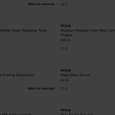
Niet op voorraad
48 €
Hickap
Mantle Deep Hydrating Toner
Moisture Release Face Mist Cal
Protect
100 ml
17 €
Hickap
w Priming Moisturizer
Pearl Glow Serum
30 ml
Niet op voorraad
27 €
Hickap
h 48h Antiperspirant
Stay Awake Eye Gel