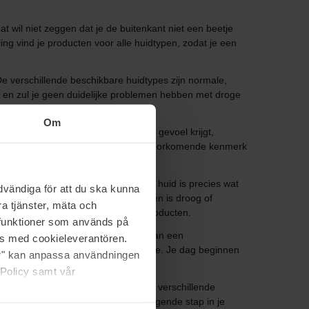
t wil niet zeggen dat je de buitenkant niet een beetje
ng vind je producten voor alle huidtypen, zodat je een
De verschillende beschikbare huidtypes zijn normale,
t en zul je geen duidelijke problemen hebben met droge
Om
s de kans groter dat je een trekkerig gevoel krijgt,
 en droogt dus sneller uit. Het meest voorkomende kenmerk
en geproduceerd. Een gecombineerde huid is precies wat
vändiga för att du ska kunna
us en de kin en de huid op de wangen is droog of
a tjänster, mäta och
ende cosmetica of huidverzorgingsproducten.
a funktioner som används på
e en hoeveel tijd je hebt. De basis van een
as med cookieleverantören.
nbrengende crème en zonnebrandcrème. Je dag beginnen
jer" kan anpassa användningen
 Policy samt vår
engen. Reinigingsproducten zijn er in verschillende
draterende toner is de logische volgende stap in je