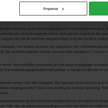
Anpassa
d te sprayen als de verpakking dat toelaat, of het aan te brengen met e
reidt de huid voor op de volgende stap in je huidverzorgingsroutine. Tip
ht.
en product waarmee je je huidverzorgingsroutine kunt afstemmen op je s
oorbeeld een vochtinbrengende crème. Gebruik een oogcrème die speciaa
vergeet niet dat de huid hier veel gevoeliger is en een product nodig h
s hydratatie, met andere woorden een dagcrème. Een vochtinbrengende 
n. Er zijn vochtinbrengende crèmes speciaal voor overdag en 's nachts, 
r bevat. Het zonnefilter beschermt de huid tegen vroegtijdige veroud
s in je huidverzorgingsroutine hebt gelegd, is het tijd om die aan te v
ekende merken voor alle huidtypes. Met speciale producten kun je je h
lijkse reinigingsroutine? Dan is een peeling de perfecte oplossing. Peels
oemd.
 gezichtsmasker op de huid wordt aangebracht en vervolgens wordt afge
ubben. Kijk naar de productaanbevelingen en doe een test in de holte v