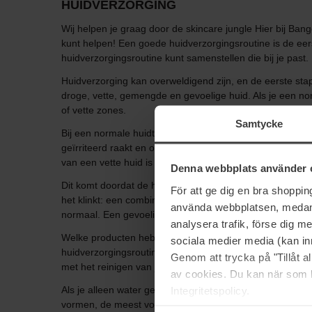
HUIDVERZORGING
Wij helpen je graag door de skincare jungle Hier bij Bang
kunt helpen! Een goede huidverzorgingsroutine is de eers
huidverzorgingsroutine kunt samenstellen die bij je past.
Huidverzorging kan overweldigend zijn, en de eerste stap
droge, vette, gemengde en gevoelige huid. Als je een no
of vette zones.
Samtycke
Bij een normale huidtype zal je ook niet ervaren dat je hui
geïrriteerd raakt en op bepaalde plaatsen zelfs schilfer
van een vette huid is dat deze vaak glanst en dat je las
Denna webbplats använder 
Dit komt doordat de huid een overproductie heeft van ta
För att ge dig en bra shoppi
het klinkt: een combinatie van twee huidtypes. De gecom
använda webbplatsen, medan d
normaal. Een gevoelig huidtype kan last hebben van een
analysera trafik, förse dig 
Welke producten heb ik nodig in een huidverzorgingsrouti
sociala medier media (kan in
huidverzorgingsroutine kan in de volgende stappen wor
Genom att trycka på "Tillåt 
met het reinigen van je gezicht is een goede basis voor j
av cookies. Du kan när som h
Als je alleen water gebruikt, loop je het risico dat je hu
Integritetspolicy.
vormen, de meest voorkomende zijn olie, mousse, melk, c