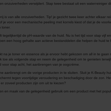
 en onzuiverheden verwijdert. Stap twee bestaat uit een waterreiniger d
vrij is van alle onzuiverheden. Tip! je gezicht twee keer achter elkaar 
f je voor een mechanische peeling met korrels kiest of dat je de voork
n toner.
lt tegelijkertijd de pH-waarde van de huid. Nu is het tijd voor stap vijf
n een hoog gehalte aan actieve bestanddelen die helpen de huid te hy
kt na je toner en essence als je ervoor hebt gekozen om all in te gaa
k toe als volgende stap en neem de gelegenheid om te genieten terwijl 
d voor stap acht, het aanbrengen van je oogcrème.
me aanbrengt om de vorige producten in te sluiten. Sluit je K-Beauty 
hermt tegen voortijdige veroudering en beschadiging door de zon. Het i
 er zoveel producten zijn om uit te kiezen?
en en maak van de gelegenheid gebruik om een product met het populair