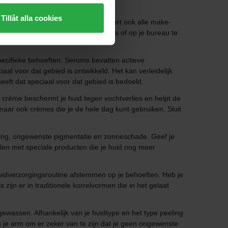
Tillåt alla cookies
en wattenschijfje. Een toner verwijdert ook alle make-
! Een facemist is perfect om in je tas of op je bureau te
pecifieke behoeften. Serums bevatten actieve
l voor dat gebied is ontwikkeld. Het kan verleidelijk
eeft dat speciaal voor dat gebied is bedoeld.
crème beschermt je huid tegen vochtverlies en helpt de
maar ook crèmes die je de hele dag kunt gebruiken. Sluit
ering, ongewenste pigmentatie en zonneschade. Geef je
ullen met speciale producten die je huid nog meer
uidverzorgingsroutine afstemmen op je behoeften. Heb je
 zijn er in traditionele korrelvormen die in het gelaat
wassen. Afhankelijk van je huidtype en het type peeling
an je arm om er zeker van te zijn dat je geen ongewenste