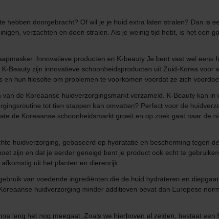
n te hebben doorgebracht? Of wil je je huid extra laten stralen? Dan is
gen, verzachten en doen stralen. Als je weinig tijd hebt, is het een go
n slaapmasker. Innovatieve producten en K-beauty Je bent vast wel eens
 K-Beauty zijn innovatieve schoonheidsproducten uit Zuid-Korea voor 
s en hun filosofie om problemen te voorkomen voordat ze zich voordoe
n van de Koreaanse huidverzorgingsmarkt verzameld. K-Beauty kan in 
orgingsroutine tot tien stappen kan omvatten? Perfect voor de huidverzo
te de Koreaanse schoonheidsmarkt groeit en op zoek gaat naar de nie
chte huidverzorging, gebaseerd op hydratatie en bescherming tegen de z
moet zijn en dat je eerder geneigd bent je product ook echt te gebruiken
komstig uit het planten en dierenrijk.
t gebruik van voedende ingrediënten die de huid hydrateren en diepgaa
d-Koreaanse huidverzorging minder additieven bevat dan Europese norm
hoe lang het nog meegaat. Zoals we hierboven al zeiden, bestaat een K