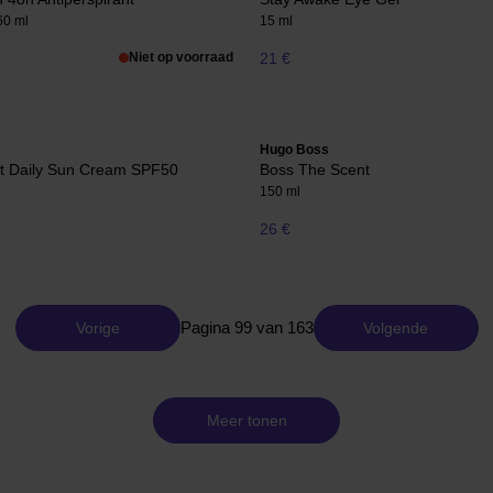
60 ml
15 ml
Niet op voorraad
21 €
Hugo Boss
ht Daily Sun Cream SPF50
Boss The Scent
150 ml
26 €
Pagina 99 van 163
Vorige
Volgende
Meer tonen