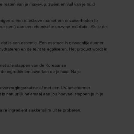
ie resten van je make-up, zweet en vuil van je huid
reinigen is een effectieve manier om onzuiverheden te
eur geeft aan een chemische enzyme-exfoliatie. Als je de
 en dat is een essentie. Een essence is gewoonlijk dunner
drateren en de teint te egaliseren. Het product wordt in
n met alle stappen van de Koreaanse
de ingrediënten inwerken op je huid. Na je
huidverzorgingsroutine af met een UV-beschermer.
s natuurlijk helemaal aan jou hoeveel stappen je in je
e ingrediënt slakkenslijm uit te proberen.