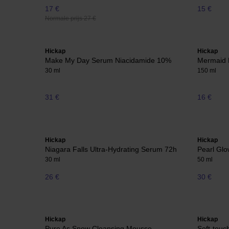
17 €
15 €
Normale prijs 27 €
Hickap
Hickap
Make My Day Serum Niacidamide 10%
Mermaid 
30 ml
150 ml
31 €
16 €
Hickap
Hickap
Niagara Falls Ultra-Hydrating Serum 72h
Pearl Glo
30 ml
50 ml
26 €
30 €
Hickap
Hickap
Pure As Snow Cleansing Mousse
Soft-touc