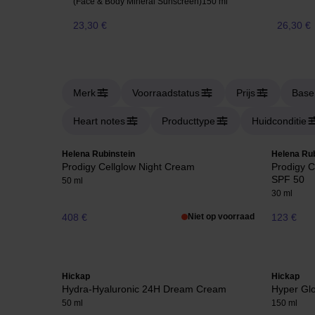
(Face & Body Mineral Sunscreen)
150 ml
23,30 €
26,30 €
Merk
Voorraadstatus
Prijs
Base
Heart notes
Producttype
Huidconditie
Helena Rubinstein
Helena Rub
Prodigy Cellglow Night Cream
Prodigy C
SPF 50
50 ml
30 ml
408 €
Niet op voorraad
123 €
Hickap
Hickap
Hydra-Hyaluronic 24H Dream Cream
Hyper Gl
50 ml
150 ml