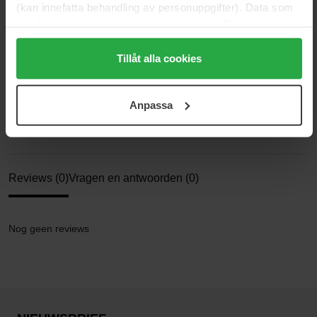
Maat: 100 ml
(kan innefatta behandling av personuppgifter). Data som
samlas in delas med cookieleverantören. Genom att
Artikelnummer: 191233
trycka på "Tillåt alla cookies" accepterar du alla cookies,
Categorieën:
medan du under "Detaljer" kan anpassa användningen av
Tillåt alla cookies
cookies. Du kan när som helst återkalla ditt samtycke.
Startpagina
För mer information se vår Cookie Policy samt vår
Make-up
Anpassa
Setting spray
Integritetspolicy.
Ready Set Fix Setting Spray
Reviews (0)
Vragen en antwoorden (0)
Nog geen reviews