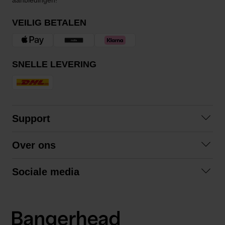
VEILIG BETALEN
SNELLE LEVERING
Support
Contact opnemen
Over ons
Veelgestelde vragen
Over ons
Algemene voorwaarden
Sociale media
Samenwerken
Retourneren
Facebook
Verzending
Privacybeleid
Instagram
LinkedIn