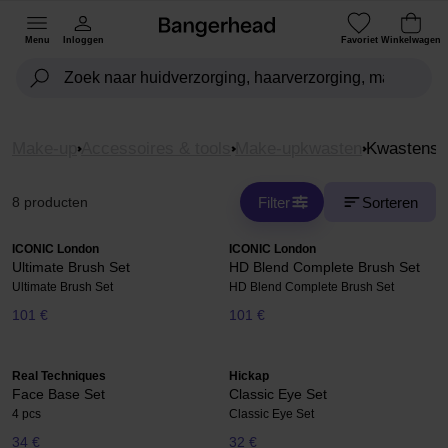
Menu
Inloggen
Favoriet
Winkelwagen
Make-up
Accessoires & tools
Make-upkwasten
Kwastense
Filter
Sorteren
8 producten
ICONIC London
ICONIC London
Ultimate Brush Set
HD Blend Complete Brush Set
Ultimate Brush Set
HD Blend Complete Brush Set
101 €
101 €
Real Techniques
Hickap
Face Base Set
Classic Eye Set
4 pcs
Classic Eye Set
34 €
32 €