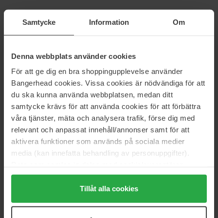
Clarins
RMS Beauty
Samtycke
Information
Om
Water Lip Stain
Liplights Cream Lip Gloss
7 ml
9 g
29 €
30 €
Denna webbplats använder cookies
För att ge dig en bra shoppingupplevelse använder
Etude
RMS Beauty
Bangerhead cookies. Vissa cookies är nödvändiga för att
Glow Fixing Tint
Tinted Daily Lip Balm
du ska kunna använda webbplatsen, medan ditt
3,8 g
3 g
samtycke krävs för att använda cookies för att förbättra
20 €
28 €
våra tjänster, mäta och analysera trafik, förse dig med
relevant och anpassat innehåll/annonser samt för att
NYX Professional Makeup
Clinique
aktivera funktioner som används på sociala medier
Slim Lip Pencil
Moisture Surge Lip Hydro-Plump
media (kan innefatta behandling av personuppgifter).
Treatment
1 g
Data som samlas in delas med cookieleverantören.
10 ml
Genom att trycka på "Tillåt alla cookies" accepterar du
8 €
25 €
alla cookies, medan du under "Detaljer" kan anpassa
Tillåt alla cookies
användningen av cookies. Du kan när som helst återkalla
Babor
L'Oréal Paris
ditt samtycke. För mer information se vår Cookie Policy