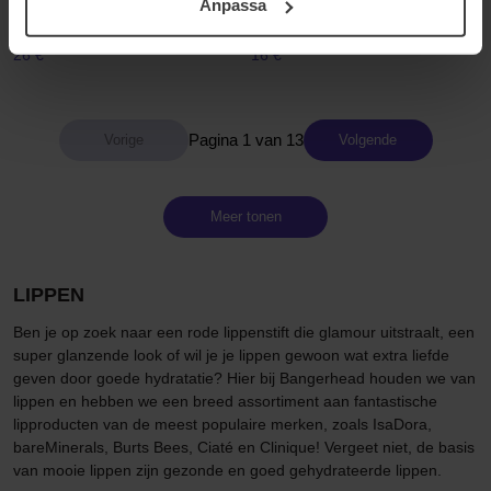
Lip Oil
Hyaluron Lip Stain Serum
Anpassa
samt vår Integritetspolicy.
4 ml
5 ml
26 €
16 €
Pagina 1 van 13
Volgende
Meer tonen
LIPPEN
Ben je op zoek naar een rode lippenstift die glamour uitstraalt, een
super glanzende look of wil je je lippen gewoon wat extra liefde
geven door goede hydratatie? Hier bij Bangerhead houden we van
lippen en hebben we een breed assortiment aan fantastische
lipproducten van de meest populaire merken, zoals IsaDora,
bareMinerals, Burts Bees, Ciaté en Clinique! Vergeet niet, de basis
van mooie lippen zijn gezonde en goed gehydrateerde lippen.