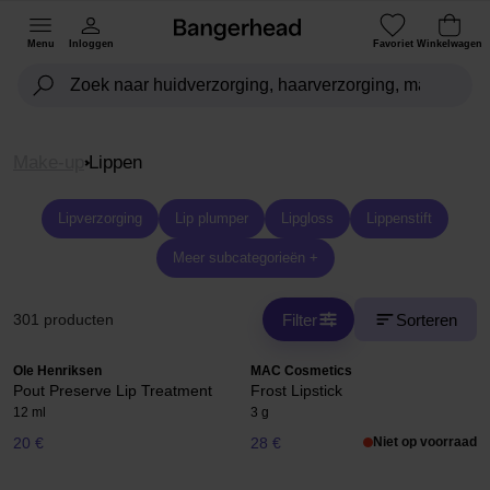
Menu
Inloggen
Favoriet
Winkelwagen
Make-up
Lippen
Lipverzorging
Lip plumper
Lipgloss
Lippenstift
Meer subcategorieën +
Filter
Sorteren
301 producten
Ole Henriksen
MAC Cosmetics
Pout Preserve Lip Treatment
Frost Lipstick
12 ml
3 g
20 €
28 €
Niet op voorraad