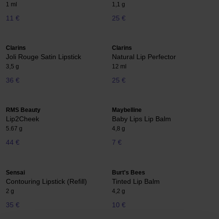
1 ml
1,1 g
11 €
25 €
Clarins
Clarins
Joli Rouge Satin Lipstick
Natural Lip Perfector
3,5 g
12 ml
36 €
25 €
RMS Beauty
Maybelline
Lip2Cheek
Baby Lips Lip Balm
5.67 g
4,8 g
44 €
7 €
Sensai
Burt's Bees
Contouring Lipstick (Refill)
Tinted Lip Balm
2 g
4,2 g
35 €
10 €