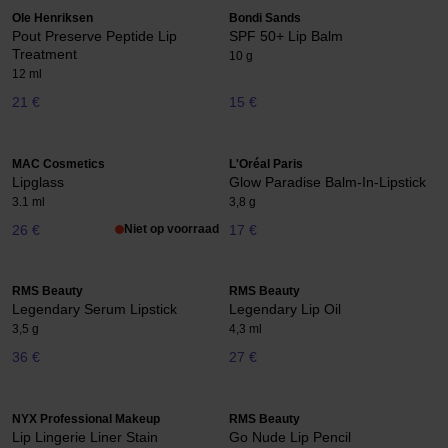
Ole Henriksen
Bondi Sands
Pout Preserve Peptide Lip
SPF 50+ Lip Balm
Treatment
10 g
12 ml
21 €
15 €
MAC Cosmetics
L'Oréal Paris
Lipglass
Glow Paradise Balm-In-Lipstick
3.1 ml
3,8 g
26 €
Niet op voorraad
17 €
RMS Beauty
RMS Beauty
Legendary Serum Lipstick
Legendary Lip Oil
3,5 g
4,3 ml
36 €
27 €
NYX Professional Makeup
RMS Beauty
Lip Lingerie Liner Stain
Go Nude Lip Pencil