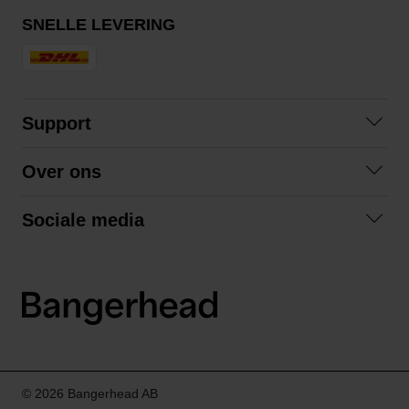
SNELLE LEVERING
Support
Contact opnemen
Over ons
Veelgestelde vragen
Over ons
Algemene voorwaarden
Sociale media
Samenwerken
Retourneren
Facebook
Verzending
Privacybeleid
Instagram
LinkedIn
© 2026 Bangerhead AB