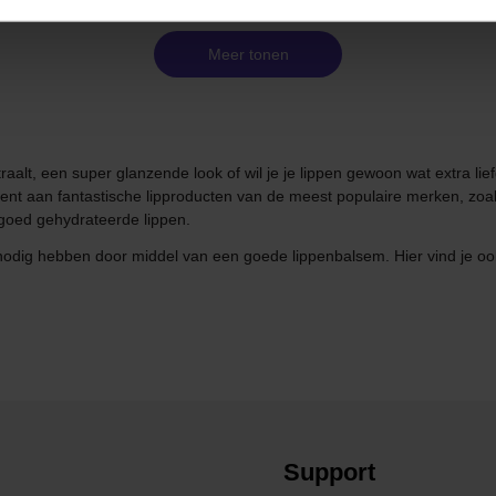
Meer tonen
traalt, een super glanzende look of wil je je lippen gewoon wat extra l
t aan fantastische lipproducten van de meest populaire merken, zoals
 goed gehydrateerde lippen.
 nodig hebben door middel van een goede lippenbalsem. Hier vind je ook li
Support