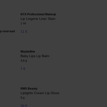
NYX Professional Makeup
Lip Lingerie Liner Stain
1 ml
op voorraad
11 €
Maybelline
Baby Lips Lip Balm
4,8 g
7 €
RMS Beauty
Liplights Cream Lip Gloss
9 g
30 €