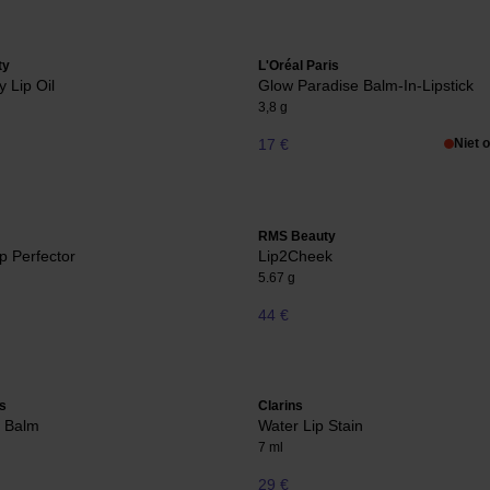
ty
L'Oréal Paris
 Lip Oil
Glow Paradise Balm-In-Lipstick
3,8 g
17 €
Niet 
RMS Beauty
ip Perfector
Lip2Cheek
5.67 g
44 €
s
Clarins
p Balm
Water Lip Stain
7 ml
29 €