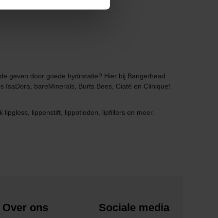
iefde geven door goede hydratatie? Hier bij Bangerhead
 IsaDora, bareMinerals, Burts Bees, Ciaté en Clinique!
pgloss, lippenstift, lippotloden, lipfillers en meer.
Over ons
Sociale media