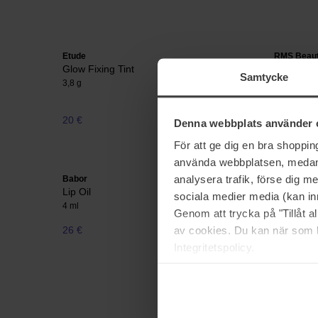
Etude
RMS Beau
Glow Fixing Tint
Tinted Da
Samtycke
3,8 g
3 g
20 €
28 €
Denna webbplats använder 
För att ge dig en bra shoppi
använda webbplatsen, medan d
analysera trafik, förse dig 
Babor
L'Oréal Pa
Lip Oil
Hyaluron 
sociala medier media (kan in
4 ml
5 ml
Genom att trycka på "Tillåt 
av cookies. Du kan när som h
26 €
16 €
Integritetspolicy.