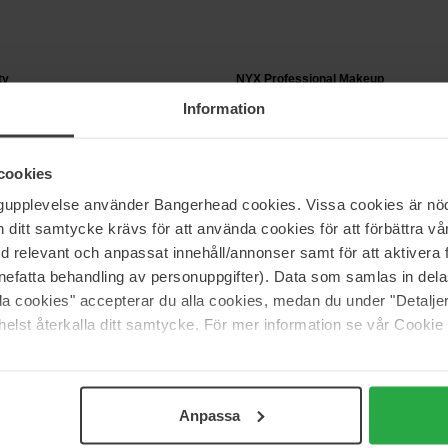
ty
NYX Professional Makeup
ily Lip Balm
Slim Lip Pencil
Information
1 g
8 €
cookies
ngupplevelse använder Bangerhead cookies. Vissa cookies är nöd
itt samtycke krävs för att använda cookies för att förbättra vår
med relevant och anpassat innehåll/annonser samt för att aktiver
ris
NYX Professional Makeup
Lip Stain Serum
Fat Oil Slick Click
nefatta behandling av personuppgifter). Data som samlas in del
2 g
alla cookies" accepterar du alla cookies, medan du under "Detal
elst återkalla ditt samtycke. För mer information se vår Cookie
15 €
Pagina 1 van 13
Volgende
Anpassa