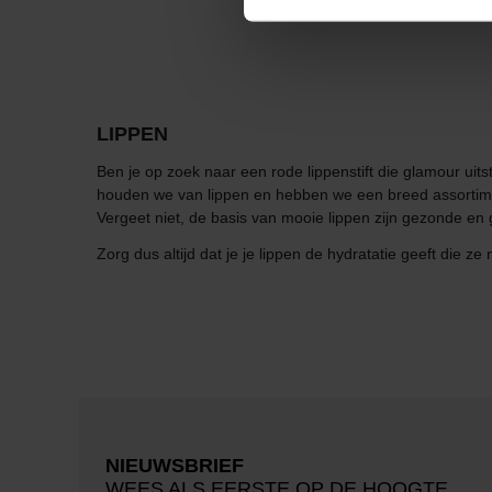
LIPPEN
Ben je op zoek naar een rode lippenstift die glamour uits
houden we van lippen en hebben we een breed assortimen
Vergeet niet, de basis van mooie lippen zijn gezonde en
Zorg dus altijd dat je je lippen de hydratatie geeft die ze
NIEUWSBRIEF
WEES ALS EERSTE OP DE HOOGTE