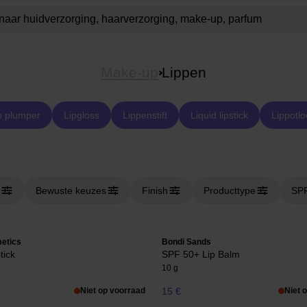
Make-up
Lippen
p plumper
Lipgloss
Lippenstift
Liquid lipstick
Lippotl
Bewuste keuzes
Finish
Producttype
SP
etics
Bondi Sands
tick
SPF 50+ Lip Balm
10 g
Niet op voorraad
15 €
Niet 