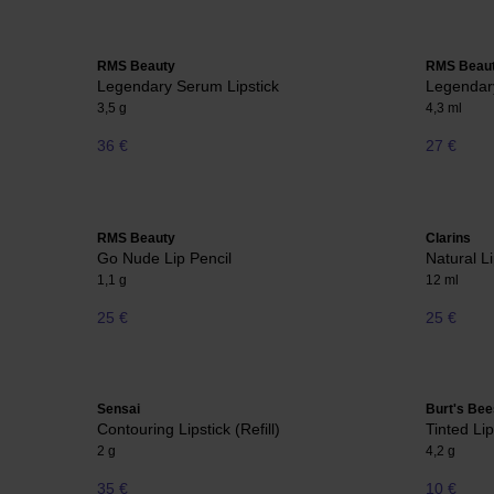
RMS Beauty
RMS Beau
Legendary Serum Lipstick
Legendary
3,5 g
4,3 ml
36 €
27 €
RMS Beauty
Clarins
Go Nude Lip Pencil
Natural L
1,1 g
12 ml
25 €
25 €
Sensai
Burt's Bee
Contouring Lipstick (Refill)
Tinted Li
2 g
4,2 g
35 €
10 €