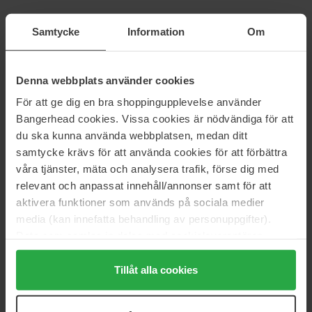
Clarins
Etude
Samtycke
Information
Om
Water Lip Stain
Glow Fixing Tint
7 ml
3,8 g
29 €
20 €
Denna webbplats använder cookies
För att ge dig en bra shoppingupplevelse använder
NYX Professional Makeup
RMS Beauty
Bangerhead cookies. Vissa cookies är nödvändiga för att
Slim Lip Pencil
Liplights Cream Lip Gloss
du ska kunna använda webbplatsen, medan ditt
1 g
9 g
samtycke krävs för att använda cookies för att förbättra
8 €
30 €
våra tjänster, mäta och analysera trafik, förse dig med
relevant och anpassat innehåll/annonser samt för att
Babor
RMS Beauty
aktivera funktioner som används på sociala medier
Lip Oil
Tinted Daily Lip Balm
media (kan innefatta behandling av personuppgifter).
4 ml
3 g
Data som samlas in delas med cookieleverantören.
26 €
28 €
Genom att trycka på "Tillåt alla cookies" accepterar du
alla cookies, medan du under "Detaljer" kan anpassa
Tillåt alla cookies
användningen av cookies. Du kan när som helst återkalla
Clinique
NYX Professional Makeup
Moisture Surge Lip Hydro-Plump
Fat Oil Slick Click
ditt samtycke. För mer information se vår Cookie Policy