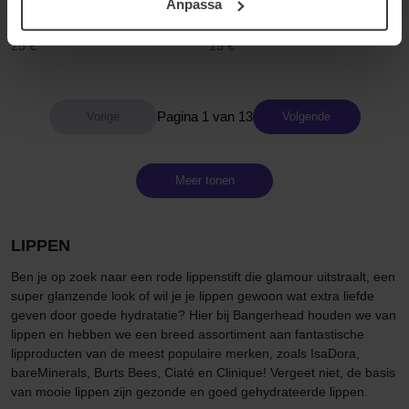
Treatment
Anpassa
2 g
samt vår Integritetspolicy.
10 ml
25 €
15 €
Pagina 1 van 13
Volgende
Meer tonen
LIPPEN
Ben je op zoek naar een rode lippenstift die glamour uitstraalt, een
super glanzende look of wil je je lippen gewoon wat extra liefde
geven door goede hydratatie? Hier bij Bangerhead houden we van
lippen en hebben we een breed assortiment aan fantastische
lipproducten van de meest populaire merken, zoals IsaDora,
bareMinerals, Burts Bees, Ciaté en Clinique! Vergeet niet, de basis
van mooie lippen zijn gezonde en goed gehydrateerde lippen.