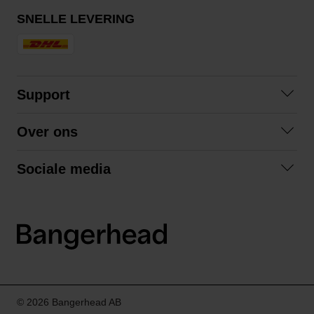
SNELLE LEVERING
Support
Contact opnemen
Over ons
Veelgestelde vragen
Over ons
Algemene voorwaarden
Sociale media
Samenwerken
Retourneren
Facebook
Verzending
Privacybeleid
Instagram
LinkedIn
© 2026 Bangerhead AB