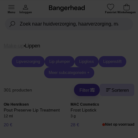
Menu
Inloggen
Favoriet
Winkelwagen
Make-up
Lippen
Lipverzorging
Lip plumper
Lipgloss
Lippenstift
Meer subcategorieën +
Filter
Sorteren
301 producten
Ole Henriksen
MAC Cosmetics
Pout Preserve Lip Treatment
Frost Lipstick
12 ml
3 g
20 €
28 €
Niet op voorraad