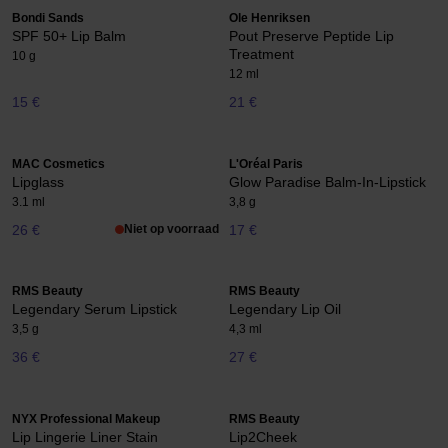
Bondi Sands
Ole Henriksen
SPF 50+ Lip Balm
Pout Preserve Peptide Lip
Treatment
10 g
12 ml
15 €
21 €
MAC Cosmetics
L'Oréal Paris
Lipglass
Glow Paradise Balm-In-Lipstick
3.1 ml
3,8 g
26 €
Niet op voorraad
17 €
RMS Beauty
RMS Beauty
Legendary Serum Lipstick
Legendary Lip Oil
3,5 g
4,3 ml
36 €
27 €
NYX Professional Makeup
RMS Beauty
Lip Lingerie Liner Stain
Lip2Cheek