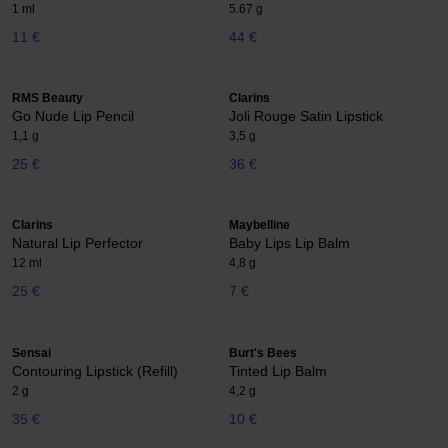
1 ml
5.67 g
11 €
44 €
RMS Beauty
Clarins
Go Nude Lip Pencil
Joli Rouge Satin Lipstick
1,1 g
3,5 g
25 €
36 €
Clarins
Maybelline
Natural Lip Perfector
Baby Lips Lip Balm
12 ml
4,8 g
25 €
7 €
Sensai
Burt's Bees
Contouring Lipstick (Refill)
Tinted Lip Balm
2 g
4,2 g
35 €
10 €