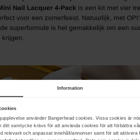
ini Nail Lacquer 4-Pack
is een kit met vier tr
rfect voor een zomerfeest. Natuurlijk, met OPI'
de superformule is het gemakkelijk om een su
 krijgen.
Information
cookies
ngupplevelse använder Bangerhead cookies. Vissa cookies är nöd
itt samtycke krävs för att använda cookies för att förbättra vår
med relevant och anpassat innehåll/annonser samt för att aktiver