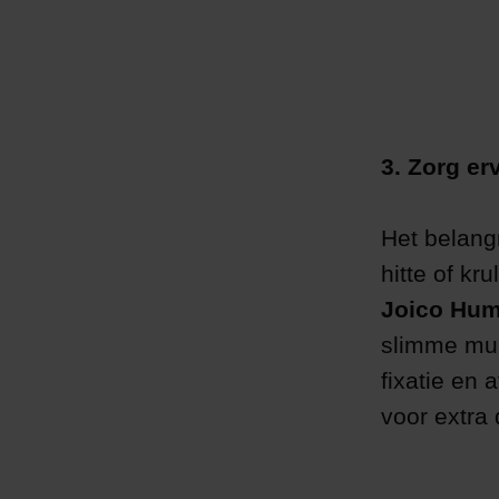
3. Zorg erv
Het belangr
hitte of kr
Joico Humi
slimme mult
fixatie en 
voor extra