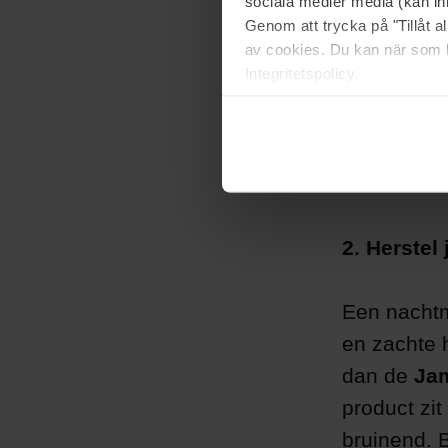
sociala medier media (kan in
Genom att trycka på "Tillåt 
av cookies. Du kan när som h
Integritetspolicy.
2. Herstel 
Een nachtm
en zachte h
dan de
Jam
product zit
bruinend. 