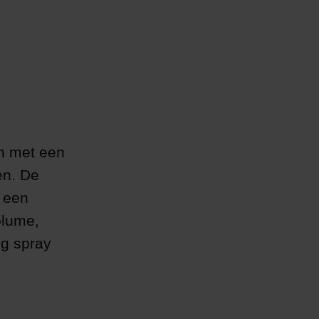
en met een
en. De
 een
olume,
ng spray