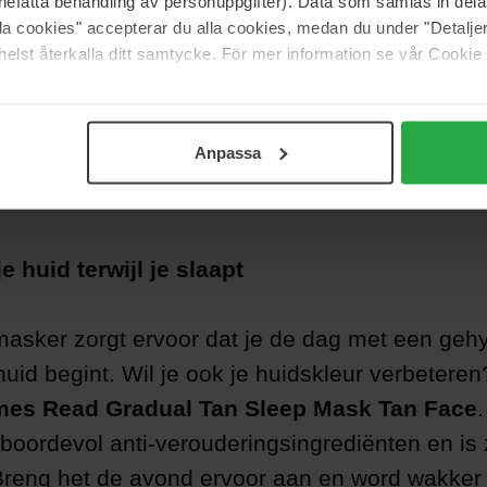
nefatta behandling av personuppgifter). Data som samlas in del
alla cookies" accepterar du alla cookies, medan du under "Detal
elst återkalla ditt samtycke. För mer information se vår Cookie
Anpassa
je huid terwijl je slaapt
asker zorgt ervoor dat je de dag met een geh
uid begint. Wil je ook je huidskleur verbetere
es Read Gradual Tan Sleep Mask Tan Face
.
 boordevol anti-verouderingsingrediënten en is
Breng het de avond ervoor aan en word wakker