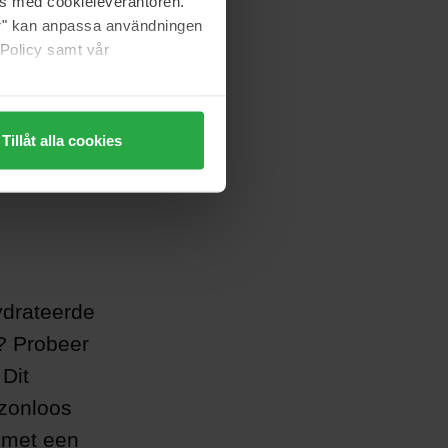
as med cookieleverantören.
jer" kan anpassa användningen
 Policy samt vår
Tillåt alla cookies
ydrateerde
n? Probeer
 Dit
 zonloos
 met een