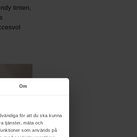
endy tinten,
s
ccesvol
Om
vändiga för att du ska kunna
a tjänster, mäta och
a funktioner som används på