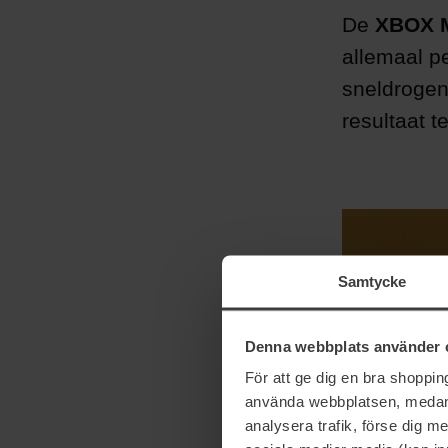
De
XBOX M
allemaal pe
sneldrogen
resultaat te
Samtycke
Denna webbplats använder 
För att ge dig en bra shoppi
använda webbplatsen, medan d
analysera trafik, förse dig 