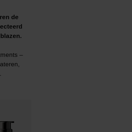
ren de
lecteerd
nblazen.
tments –
rateren,
n.