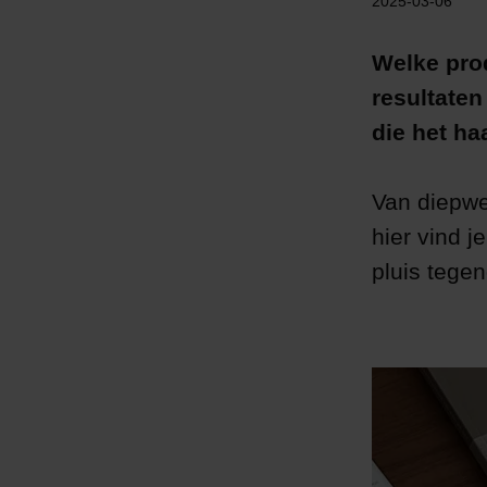
2025-03-06
Welke pro
resultaten
die het ha
Van diepwe
hier vind j
pluis tege