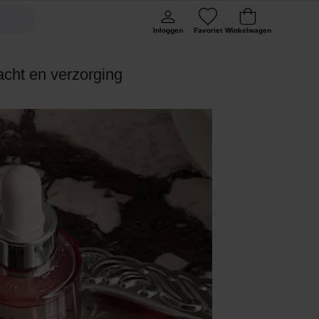
Inloggen
Favoriet
Winkelwagen
racht en verzorging