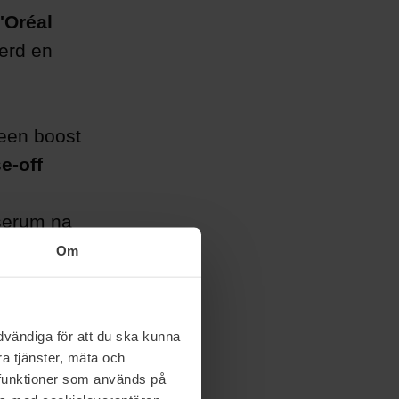
'Oréal
erd en
 een boost
e-off
 serum na
uten
Om
Geen lange
vändiga för att du ska kunna
a tjänster, mäta och
beschermt?
a funktioner som används på
ay met 20