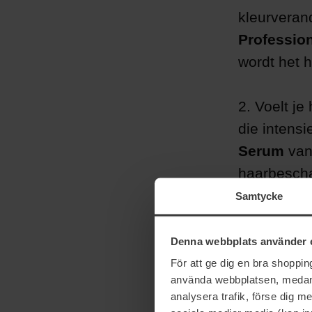
kleurveran
Profession
wordt het 
2. Voelt je
die intensi
Serum
va
haarbescha
het wassen
Samtycke
inwerken e
inwerktijd
Denna webbplats använder 
För att ge dig en bra shoppi
använda webbplatsen, medan d
3. Heb je 
analysera trafik, förse dig 
Pink Mirac