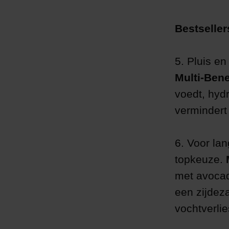
Bestselle
5. Pluis e
Multi-Bene
voedt, hydr
vermindert 
6. Voor lan
topkeuze.
met avocado
een zijdez
vochtverlie