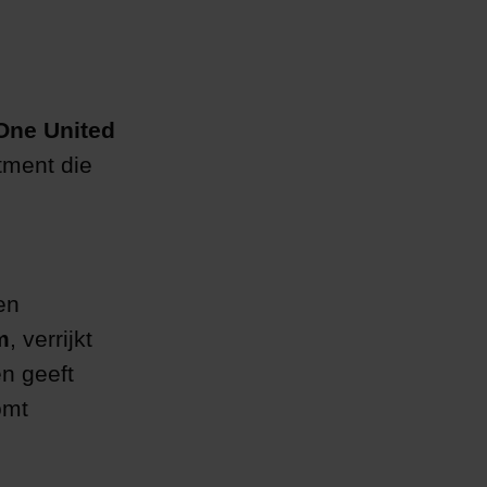
One United
tment die
en
m
, verrijkt
en geeft
omt