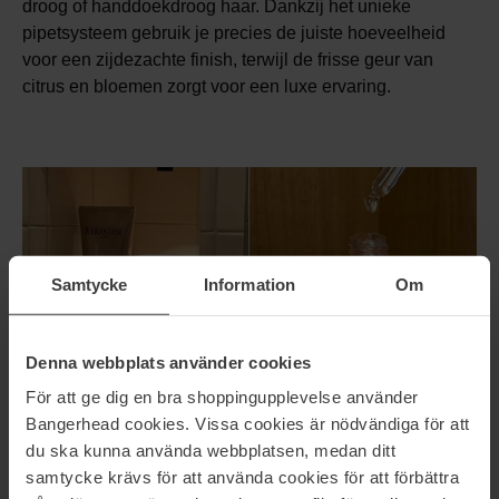
droog of handdoekdroog haar. Dankzij het unieke
pipetsysteem gebruik je precies de juiste hoeveelheid
voor een zijdezachte finish, terwijl de frisse geur van
citrus en bloemen zorgt voor een luxe ervaring.
Samtycke
Information
Om
Denna webbplats använder cookies
För att ge dig en bra shoppingupplevelse använder
Bangerhead cookies. Vissa cookies är nödvändiga för att
du ska kunna använda webbplatsen, medan ditt
samtycke krävs för att använda cookies för att förbättra