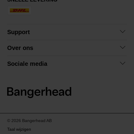
Support
Veelgestelde vragen
Over ons
Algemene voorwaarden
Over ons
Retourneren
Sociale media
Samenwerken
Privacybeleid
Facebook
Verzending
Instagram
LinkedIn
© 2026 Bangerhead AB
Taal wijzigen