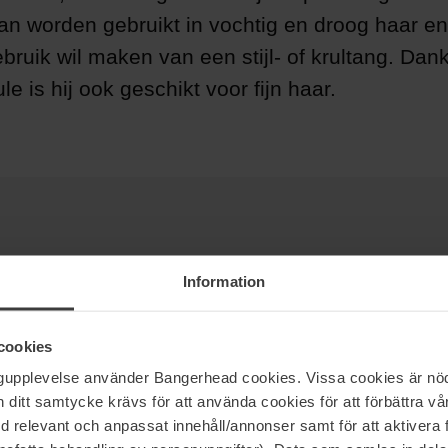
an worden gebruikt in vochtig en droog haar en 
bruik wil maken van een stijl- of krultang. Dank
ule is hij ook geschikt voor fijn haar.
Information
cookies
ngupplevelse använder Bangerhead cookies. Vissa cookies är nöd
itt samtycke krävs för att använda cookies för att förbättra vår
med relevant och anpassat innehåll/annonser samt för att aktiver