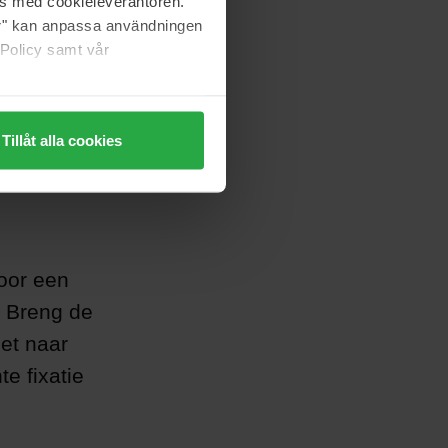
as med cookieleverantören.
jer" kan anpassa användningen
 Policy samt vår
Tillåt alla cookies
oor een
. Breng de
et naar
e fixatie