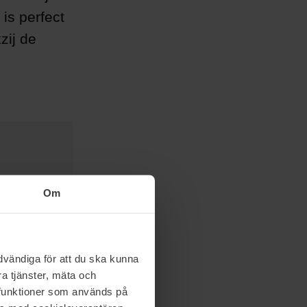
is perfect
zij de
Om
vändiga för att du ska kunna
a tjänster, mäta och
a funktioner som används på