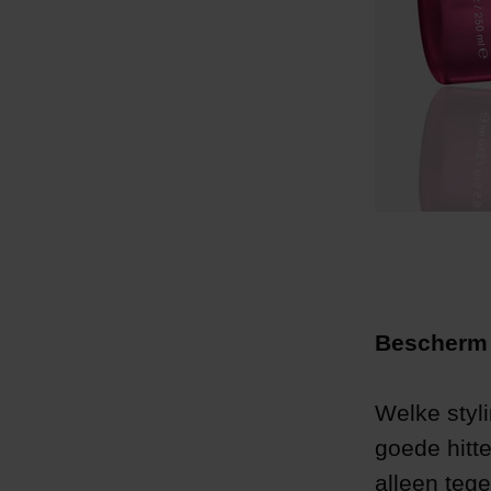
Bescherm j
Welke styli
goede hitt
alleen tege