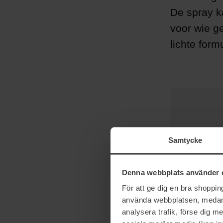
De spray k
voor wie ge
lichte form
Samtycke
Denna webbplats använder 
För att ge dig en bra shoppi
använda webbplatsen, medan d
analysera trafik, förse dig 