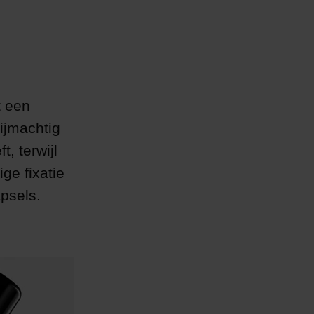
t een
lijmachtig
t, terwijl
ge fixatie
apsels.