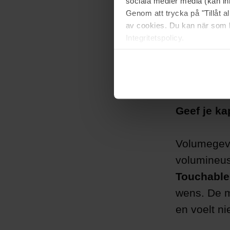
sociala medier media (kan in
Genom att trycka på "Tillåt 
av cookies. Du kan när som h
Integritetspolicy.
Geef je k
Volumegeve
volumineus
Touchable
wens. De m
en voelt ni