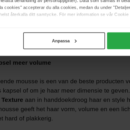
nefatta behandling av personuppgifter). Data som samlas in del
alla cookies" accepterar du alla cookies, medan du under "Detal
elst återkalla ditt samtycke. För mer information se vår Cookie
Anpassa
apsel meer volume
nde mousse is een van de beste producten v
 kapsel of om je haar meer dimensie te geven
 Texture
aan in handdoekdroog haar en style h
ousse geeft het haar vorm, volume en een licht
et hard of plakkerig.