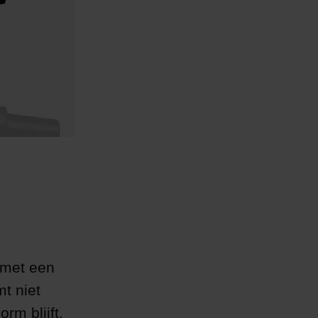
n met een
t niet
rm blijft.