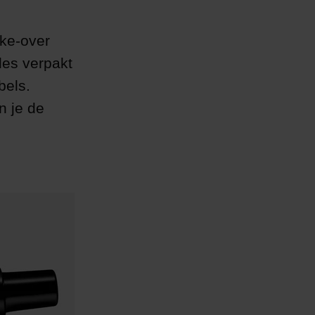
ke-over
les verpakt
els. ​
n je de