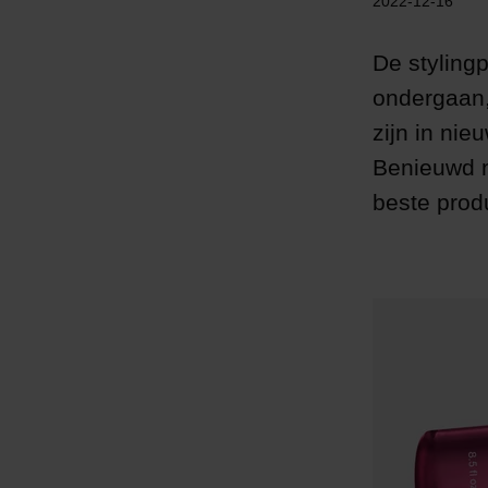
2022-12-16
De styling
ondergaan,
zijn in nie
Benieuwd n
beste prod