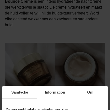
Bounce Creme
is een intens hydraterende nachtcrème
die werkt terwijl je slaapt. De crème hydrateert en maakt
de huid voller, terwijl hij de huidtextuur verbetert. Word
elke ochtend wakker met een zachtere en stralendere
huid.
Samtycke
Information
Om
Denna webbplats använder cookies