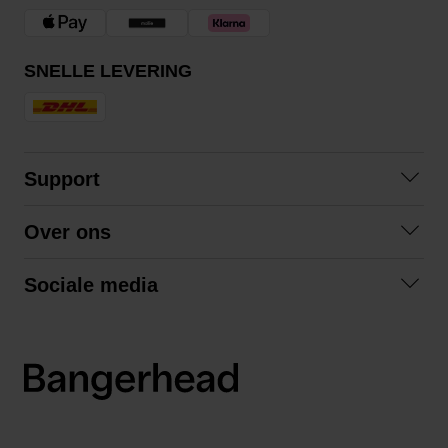
SNELLE LEVERING
Support
Contact opnemen
Over ons
Veelgestelde vragen
Over ons
Algemene voorwaarden
Sociale media
Samenwerken
Retourneren
Facebook
Verzending
Privacybeleid
Instagram
LinkedIn