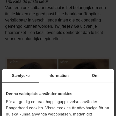
Tip! Kies de juiste kleur
Voor een onzichtbaar resultaat is het belangrijk om een
tint te kiezen die goed past bij je haarkleur. Toppik is
verkrijgbaar in verschillende tinten die ook onderling
gemengd kunnen worden. Twijfel je? Ga uit van je
haaraanzet – en kies liever iets donkerder dan te licht
voor een natuurlijk diepte-effect.
Samtycke
Information
Om
Denna webbplats använder cookies
För att ge dig en bra shoppingupplevelse använder
Bangerhead cookies. Vissa cookies är nödvändiga för att
du ska kunna använda webbplatsen, medan ditt