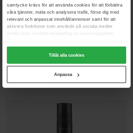
samtycke krävs för att använda cookies för att förbättra
våra tjänster, mäta och analysera trafik, förse dig med
relevant och anpassat innehåll/annonser samt för att
aktivera funktioner som används på sociala medier
Stap 2: Breng aan als een pro met
Spray Applicator
media (kan innefatta behandling av personuppgifter).
Duo
Data som samlas in delas med cookieleverantören.
Genom att trycka på "Tillåt alla cookies" accepterar du
Wil je nog meer precisie? Met de
Spray Applicator Duo
alla cookies, medan du under "Detaljer" kan anpassa
Tillåt alla cookies
heb je meer controle – ideaal voor kleinere zones of om
användningen av cookies. Du kan när som helst återkalla
een natuurlijke haarlijn te creëren. De set bevat zowel
ditt samtycke. För mer information se vår Cookie Policy
een sprayapplicator als een Hairline Optimizer die een
Anpassa
samt vår Integritetspolicy.
zachtere, natuurlijkere overgang naar de huid geeft.