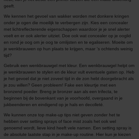
geeft.
We kennen het gevoel van wakker worden met donkere kringen
onder je ogen die moeilijk te verbergen zijn. Kies een concealer
met lichtreflecterende eigenschappen waardoor je je snel alerter
voelt en er ook alerter uitziet. Doe ook wat concealer op je ooglid
en rond je oog om je oog te omlijsten en te egaliseren. Moeite om
je wenkbrauwen op hun plaats te krijgen, maar 's ochtends weinig
tijd?
Gebruik een wenkbrauwgel met kleur. Een wenkbrauwgel helpt om
je wenkbrauwen te stylen en de kleur vult eventuele gaten op. Heb
je het gevoel dat je niet zoveel tijd in de zon hebt doorgebracht als
je zou willen? Geen probleem! Fake een kleurtje met een
bronzend poeder. Breng je bronzer aan als een trifecta, te
beginnen bij de bovenkant van je voorhoofd, overgaand in je
jukbeenderen en eindigend op je hals en decolleté.
We kunnen onze top make-up tips niet geven zonder het te
hebben over setting sprays of face mist zoals het ook wel
genoemd wordt, lieve kind heeft vele namen. Een setting spray is
de absolute laatste stap in je make-up routine. Hier kun je kiezen