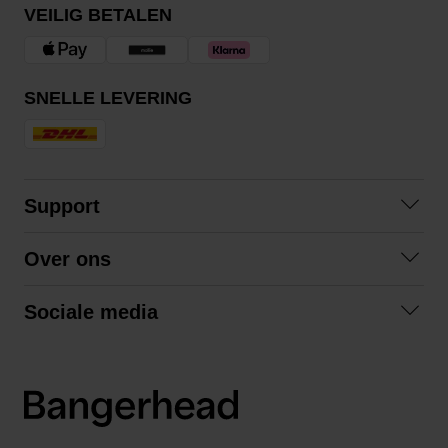
VEILIG BETALEN
SNELLE LEVERING
Support
Contact opnemen
Over ons
Veelgestelde vragen
Over ons
Algemene voorwaarden
Sociale media
Samenwerken
Retourneren
Facebook
Verzending
Privacybeleid
Instagram
LinkedIn