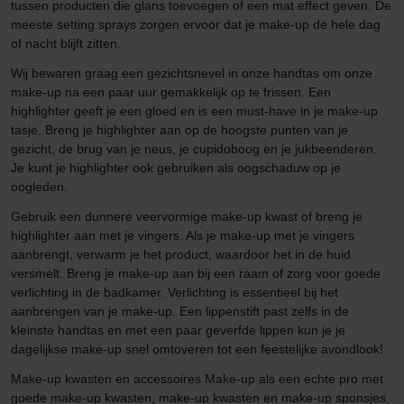
tussen producten die glans toevoegen of een mat effect geven. De
meeste setting sprays zorgen ervoor dat je make-up de hele dag
of nacht blijft zitten.
Wij bewaren graag een gezichtsnevel in onze handtas om onze
make-up na een paar uur gemakkelijk op te frissen. Een
highlighter geeft je een gloed en is een must-have in je make-up
tasje. Breng je highlighter aan op de hoogste punten van je
gezicht, de brug van je neus, je cupidoboog en je jukbeenderen.
Je kunt je highlighter ook gebruiken als oogschaduw op je
oogleden.
Gebruik een dunnere veervormige make-up kwast of breng je
highlighter aan met je vingers. Als je make-up met je vingers
aanbrengt, verwarm je het product, waardoor het in de huid
versmelt. Breng je make-up aan bij een raam of zorg voor goede
verlichting in de badkamer. Verlichting is essentieel bij het
aanbrengen van je make-up. Een lippenstift past zelfs in de
kleinste handtas en met een paar geverfde lippen kun je je
dagelijkse make-up snel omtoveren tot een feestelijke avondlook!
Make-up kwasten en accessoires Make-up als een echte pro met
goede make-up kwasten, make-up kwasten en make-up sponsjes.