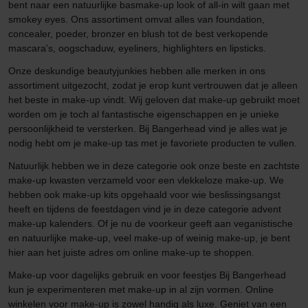
bent naar een natuurlijke basmake-up look of all-in wilt gaan met
smokey eyes. Ons assortiment omvat alles van foundation,
concealer, poeder, bronzer en blush tot de best verkopende
mascara's, oogschaduw, eyeliners, highlighters en lipsticks.
Onze deskundige beautyjunkies hebben alle merken in ons
assortiment uitgezocht, zodat je erop kunt vertrouwen dat je alleen
het beste in make-up vindt. Wij geloven dat make-up gebruikt moet
worden om je toch al fantastische eigenschappen en je unieke
persoonlijkheid te versterken. Bij Bangerhead vind je alles wat je
nodig hebt om je make-up tas met je favoriete producten te vullen.
Natuurlijk hebben we in deze categorie ook onze beste en zachtste
make-up kwasten verzameld voor een vlekkeloze make-up. We
hebben ook make-up kits opgehaald voor wie beslissingsangst
heeft en tijdens de feestdagen vind je in deze categorie advent
make-up kalenders. Of je nu de voorkeur geeft aan veganistische
en natuurlijke make-up, veel make-up of weinig make-up, je bent
hier aan het juiste adres om online make-up te shoppen.
Make-up voor dagelijks gebruik en voor feestjes Bij Bangerhead
kun je experimenteren met make-up in al zijn vormen. Online
winkelen voor make-up is zowel handig als luxe. Geniet van een