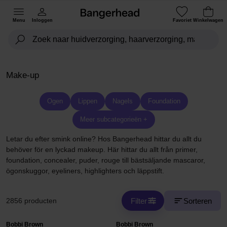
Menu
Inloggen
Favoriet
Winkelwagen
Make-up
Ogen
Lippen
Nagels
Foundation
Meer subcategorieën +
Letar du efter smink online? Hos Bangerhead hittar du allt du
behöver för en lyckad makeup. Här hittar du allt från primer,
foundation, concealer, puder, rouge till bästsäljande mascaror,
ögonskuggor, eyeliners, highlighters och läppstift.
Filter
Sorteren
2856 producten
Bobbi Brown
Bobbi Brown