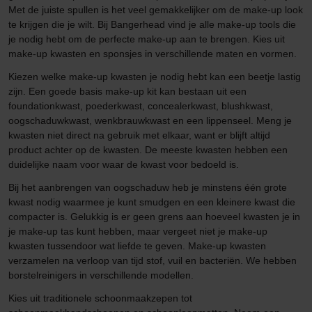
Met de juiste spullen is het veel gemakkelijker om de make-up look
te krijgen die je wilt. Bij Bangerhead vind je alle make-up tools die
je nodig hebt om de perfecte make-up aan te brengen. Kies uit
make-up kwasten en sponsjes in verschillende maten en vormen.
Kiezen welke make-up kwasten je nodig hebt kan een beetje lastig
zijn. Een goede basis make-up kit kan bestaan uit een
foundationkwast, poederkwast, concealerkwast, blushkwast,
oogschaduwkwast, wenkbrauwkwast en een lippenseel. Meng je
kwasten niet direct na gebruik met elkaar, want er blijft altijd
product achter op de kwasten. De meeste kwasten hebben een
duidelijke naam voor waar de kwast voor bedoeld is.
Bij het aanbrengen van oogschaduw heb je minstens één grote
kwast nodig waarmee je kunt smudgen en een kleinere kwast die
compacter is. Gelukkig is er geen grens aan hoeveel kwasten je in
je make-up tas kunt hebben, maar vergeet niet je make-up
kwasten tussendoor wat liefde te geven. Make-up kwasten
verzamelen na verloop van tijd stof, vuil en bacteriën. We hebben
borstelreinigers in verschillende modellen.
Kies uit traditionele schoonmaakzepen tot