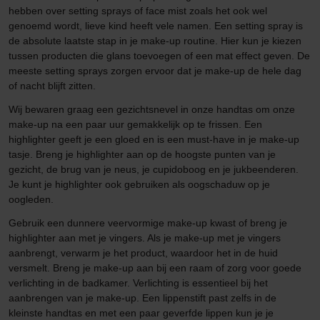
hebben over setting sprays of face mist zoals het ook wel
genoemd wordt, lieve kind heeft vele namen. Een setting spray is
de absolute laatste stap in je make-up routine. Hier kun je kiezen
tussen producten die glans toevoegen of een mat effect geven. De
meeste setting sprays zorgen ervoor dat je make-up de hele dag
of nacht blijft zitten.
Wij bewaren graag een gezichtsnevel in onze handtas om onze
make-up na een paar uur gemakkelijk op te frissen. Een
highlighter geeft je een gloed en is een must-have in je make-up
tasje. Breng je highlighter aan op de hoogste punten van je
gezicht, de brug van je neus, je cupidoboog en je jukbeenderen.
Je kunt je highlighter ook gebruiken als oogschaduw op je
oogleden.
Gebruik een dunnere veervormige make-up kwast of breng je
highlighter aan met je vingers. Als je make-up met je vingers
aanbrengt, verwarm je het product, waardoor het in de huid
versmelt. Breng je make-up aan bij een raam of zorg voor goede
verlichting in de badkamer. Verlichting is essentieel bij het
aanbrengen van je make-up. Een lippenstift past zelfs in de
kleinste handtas en met een paar geverfde lippen kun je je