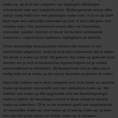
make-up, ga je in een oogwenk van ingetogen alledaagse
schoonheid naar een magische bom. Bij Bangerhead vind je alles
wat je nodig hebt voor een geslaagde make-over, of je nu op zoek
bent naar een natuurlijke basmake-up look of all-in wilt gaan met
smokey eyes. Ons assortiment omvat alles van foundation,
concealer, poeder, bronzer en blush tot de best verkopende
mascara's, oogschaduw, eyeliners, highlighters en lipsticks.
Onze deskundige beautyjunkies hebben alle merken in ons
assortiment uitgezocht, zodat je erop kunt vertrouwen dat je alleen
het beste in make-up vindt. Wij geloven dat make-up gebruikt moet
worden om je toch al fantastische eigenschappen en je unieke
persoonlijkheid te versterken. Bij Bangerhead vind je alles wat je
nodig hebt om je make-up tas met je favoriete producten te vullen.
Natuurlijk hebben we in deze categorie ook onze beste en zachtste
make-up kwasten verzameld voor een vlekkeloze make-up. We
hebben ook make-up kits opgehaald voor wie beslissingsangst
heeft en tijdens de feestdagen vind je in deze categorie advent
make-up kalenders. Of je nu de voorkeur geeft aan veganistische
en natuurlijke make-up, veel make-up of weinig make-up, je bent
hier aan het juiste adres om online make-up te shoppen.