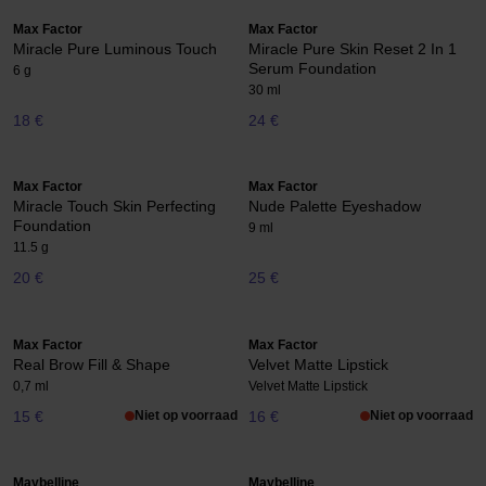
Max Factor
Max Factor
Miracle Pure Luminous Touch
Miracle Pure Skin Reset 2 In 1
Serum Foundation
6 g
30 ml
18 €
24 €
Max Factor
Max Factor
Miracle Touch Skin Perfecting
Nude Palette Eyeshadow
Foundation
9 ml
11.5 g
20 €
25 €
Max Factor
Max Factor
Real Brow Fill & Shape
Velvet Matte Lipstick
0,7 ml
Velvet Matte Lipstick
15 €
Niet op voorraad
16 €
Niet op voorraad
Maybelline
Maybelline