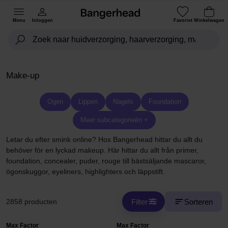
Menu
Inloggen
Favoriet
Winkelwagen
Make-up
Ogen
Lippen
Nagels
Foundation
Meer subcategorieën +
Letar du efter smink online? Hos Bangerhead hittar du allt du
behöver för en lyckad makeup. Här hittar du allt från primer,
foundation, concealer, puder, rouge till bästsäljande mascaror,
ögonskuggor, eyeliners, highlighters och läppstift.
Filter
Sorteren
2858 producten
Max Factor
Max Factor