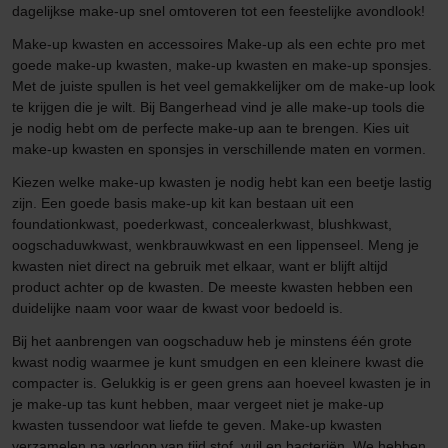
dagelijkse make-up snel omtoveren tot een feestelijke avondlook!
Make-up kwasten en accessoires Make-up als een echte pro met
goede make-up kwasten, make-up kwasten en make-up sponsjes.
Met de juiste spullen is het veel gemakkelijker om de make-up look
te krijgen die je wilt. Bij Bangerhead vind je alle make-up tools die
je nodig hebt om de perfecte make-up aan te brengen. Kies uit
make-up kwasten en sponsjes in verschillende maten en vormen.
Kiezen welke make-up kwasten je nodig hebt kan een beetje lastig
zijn. Een goede basis make-up kit kan bestaan uit een
foundationkwast, poederkwast, concealerkwast, blushkwast,
oogschaduwkwast, wenkbrauwkwast en een lippenseel. Meng je
kwasten niet direct na gebruik met elkaar, want er blijft altijd
product achter op de kwasten. De meeste kwasten hebben een
duidelijke naam voor waar de kwast voor bedoeld is.
Bij het aanbrengen van oogschaduw heb je minstens één grote
kwast nodig waarmee je kunt smudgen en een kleinere kwast die
compacter is. Gelukkig is er geen grens aan hoeveel kwasten je in
je make-up tas kunt hebben, maar vergeet niet je make-up
kwasten tussendoor wat liefde te geven. Make-up kwasten
verzamelen na verloop van tijd stof, vuil en bacteriën. We hebben