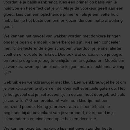
voordat je je basis aanbrengt. Kies een primer op basis van je
huidtype en het effect dat je wilt. Als je de voorkeur geeft aan een
gloed, kies dan een oplichtende primer en als je een vette huid
hebt, kun je het beste een primer kiezen die een matte afwerking
geeft.
We kennen het gevoel van wakker worden met donkere kringen
onder je ogen die moeilijk te verbergen zijn. Kies een concealer
met lichtreflecterende eigenschappen waardoor je je snel alerter
voelt en er ook alerter uitziet. Doe ook wat concealer op je ooglid
en rond je oog om je oog te omlijsten en te egaliseren. Moeite om
je wenkbrauwen op hun plaats te krijgen, maar 's ochtends weinig
tijd?
Gebruik een wenkbrauwgel met kleur. Een wenkbrauwgel helpt om
je wenkbrauwen te stylen en de kleur vult eventuele gaten op. Heb
je het gevoel dat je niet zoveel tijd in de zon hebt doorgebracht als
je zou willen? Geen probleem! Fake een kleurtje met een
bronzend poeder. Breng je bronzer aan als een trifecta, te
beginnen bij de bovenkant van je voorhoofd, overgaand in je
jukbeenderen en eindigend op je hals en decolleté.
We kunnen onze top make-up tips niet geven zonder het te