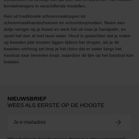
borstelreinigers in verschillende modellen.
Kies uit traditionele schoonmaakzepen tot
schoonmaakhandschoenen en schoonloopmatten. Neem een
dotje reiniger op je kwast en werk het uit naar je handpalm, en
spoel het dan af met lauw water. Houd in gedachten dat je make-
up kwasten plat moeten liggen tijdens het drogen, als je de
kwasten omhoog zet loop je het risico dat er water langs het
handvat naar beneden loopt, waardoor de lijm op het handvat kan
loslaten.
NIEUWSBRIEF
WEES ALS EERSTE OP DE HOOGTE
Wil je het beste beauty-nieuws direct in je inbox ontvangen?