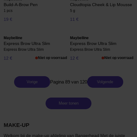
Build-A-Brow Pen
Cloudtopia Cheek & Lip Mousse
1 pcs
5 g
19 €
11 €
Maybelline
Maybelline
Express Brow Ultra Slim
Express Brow Ultra Slim
Express Brow Ultra Slim
Express Brow Ultra Slim
12 €
Niet op voorraad
12 €
Niet op voorraad
Pagina 89 van 120
Vorige
Volgende
Meer tonen
MAKE-UP
Welkom bij de make-up afdeling van Bangerhead Met de juiste