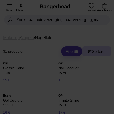
Menu
Inloggen
Favoriet
Winkelwagen
Make-up
Nagels
Nagellak
Filter
Sorteren
31 producten
OPI
OPI
Classic Color
Nail Lacquer
15 ml
15 ml
15 €
15 €
Essie
OPI
Gel Couture
Infinite Shine
13,5 ml
15 ml
16 €
17 €