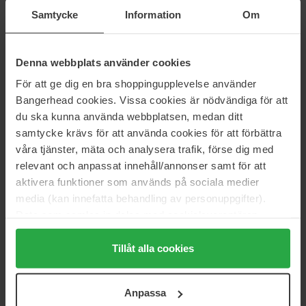
8 €
13 €
Samtycke
Information
Om
Essie
Essie
Glass Nails Nail Polish
Expressie
Denna webbplats använder cookies
13,5 ml
10 ml
För att ge dig en bra shoppingupplevelse använder
15 €
Niet op voorraad
13 €
Bangerhead cookies. Vissa cookies är nödvändiga för att
du ska kunna använda webbplatsen, medan ditt
samtycke krävs för att använda cookies för att förbättra
IsaDora
Essie
The Wonder Nail Polish Quick
Break Fix Liquid Nail Patch
våra tjänster, mäta och analysera trafik, förse dig med
Dry & Longwear
7 ml
relevant och anpassat innehåll/annonser samt för att
5 ml
aktivera funktioner som används på sociala medier
7 €
15 €
media (kan innefatta behandling av personuppgifter).
Data som samlas in delas med cookieleverantören.
Genom att trycka på "Tillåt alla cookies" accepterar du
Essie
Essie
Original Metallic & Glitters
Original Nail Polish
alla cookies, medan du under "Detaljer" kan anpassa
Tillåt alla cookies
13 ml
13.5 ml
användningen av cookies. Du kan när som helst återkalla
14 €
14 €
ditt samtycke. För mer information se vår Cookie Policy
Anpassa
samt vår Integritetspolicy.