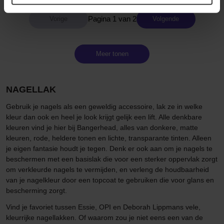
Pagina 1 van 2
Volgende
Meer tonen
NAGELLAK
Gebruik je nagels als een geweldig accessoire, lak ze in welke
kleur dan ook en heel je look krijgt gelijk een lift. Alle denkbare
kleuren vind je hier bij Bangerhead, alles van donkere, matte
kleuren, rode, heldere tonen en lichte, transparante tinten. Alleen
je eigen fantasie houdt je tegen. Denk er ook aan om je nagels te
beschermen met een basislak die voor een sterker oppervlak zorgt
om verkleurde nagels te vermijden, en verleng de houdbaarheid
van je nagelkleur door een topcoat te gebruiken die voor glans en
bescherming zorgt.
Vind je favoriet tussen Essie, OPI en Deborah Lippmans vele,
kleurrijke nagellakken. Of waarom zou je niet eens een van de