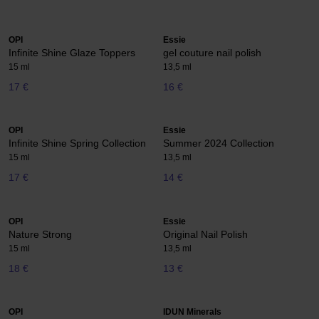
OPI
Essie
Infinite Shine Glaze Toppers
gel couture nail polish
15 ml
13,5 ml
17 €
16 €
OPI
Essie
Infinite Shine Spring Collection
Summer 2024 Collection
15 ml
13,5 ml
17 €
14 €
OPI
Essie
Nature Strong
Original Nail Polish
15 ml
13,5 ml
18 €
13 €
OPI
IDUN Minerals