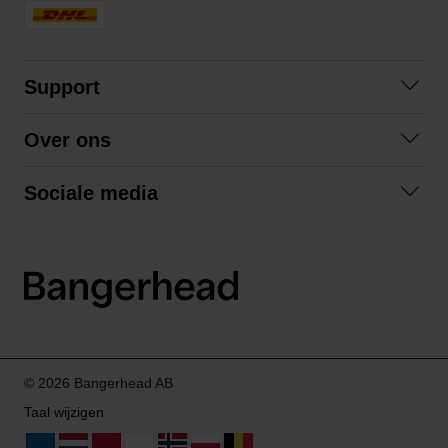
Support
Contact opnemen
Over ons
Veelgestelde vragen
Over ons
Algemene voorwaarden
Sociale media
Samenwerken
Retourneren
Facebook
Verzending
Privacybeleid
Instagram
LinkedIn
© 2026 Bangerhead AB
Taal wijzigen