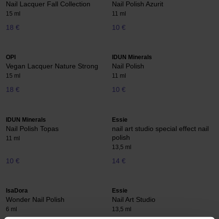
Nail Lacquer Fall Collection
Nail Polish Azurit
15 ml
11 ml
18 €
10 €
OPI
IDUN Minerals
Vegan Lacquer Nature Strong
Nail Polish
15 ml
11 ml
18 €
10 €
IDUN Minerals
Essie
Nail Polish Topas
nail art studio special effect nail
polish
11 ml
13,5 ml
10 €
14 €
IsaDora
Essie
Wonder Nail Polish
Nail Art Studio
6 ml
13,5 ml