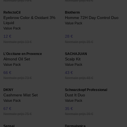
Normale prijs 79 €
Normale prijs 45 €
RefectoCil
Biotherm
Eyebrow Color & Oxidant 3%
Homme 72H Day Control Duo
Liquid
Value Pack
Value Pack
12 €
28 €
Normale prijs 13 €
Normale prijs 35 €
L'Occitane en Provence
SACHAJUAN
Almond Oil Set
Scalp Kit
Value Pack
Value Pack
66 €
43 €
Normale prijs 73 €
Normale prijs 48 €
DKNY
Schwarzkopf Professional
Cashmere Mist Set
Dust It Duo
Value Pack
Value Pack
67 €
35 €
Normale prijs 75 €
Normale prijs 39 €
Sensai
Dermalogica