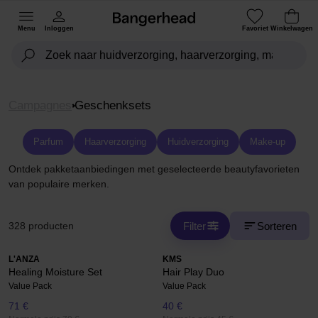
Menu
Inloggen
Favoriet
Winkelwagen
Campagnes
Geschenksets
Parfum
Haarverzorging
Huidverzorging
Make-up
Ontdek pakketaanbiedingen met geselecteerde beautyfavorieten
van populaire merken.
Filter
Sorteren
328 producten
L'ANZA
KMS
Healing Moisture Set
Hair Play Duo
Value Pack
Value Pack
71 €
40 €