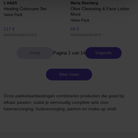
L'ANZA
Maria Åkerberg
Healing Colorcare Set
Olive Cleansing & Face Lotion
More
Value Pack
Value Pack
117 €
59 €
Normale prijs 129 €
Normale prijs 66 €
Pagina 1 van 14
Volgende
Meer tonen
Onze pakketaanbiedingen combineren producten die goed bij
elkaar passen, zodat je eenvoudig complete sets voor
haarverzorging, huidverzorging, parfum en make-up vindt.