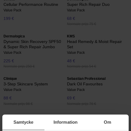
Cellular Performance Routine
Super Rich Repair Duo
Value Pack
Value Pack
199 €
68 €
Normale prijs 75 €
Dermalogica
KMS
Dynamic Skin Recovery SPF50
Head Remedy & Moist Repair
& Super Rich Repair Jumbo
Set
Value Pack
Value Pack
225 €
48 €
Normale prijs 250 €
Normale prijs 54 €
Clinique
Sebastian Professional
3-Step Skincare System
Dark Oil Favourites
Value Pack
Value Pack
88 €
69 €
Normale prijs 98 €
Normale prijs 76 €
Joico
Nioxin
Moisture Recovery Set
Anti-Hairloss Serum Set
Samtycke
Information
Om
Value Pack
Value Pack