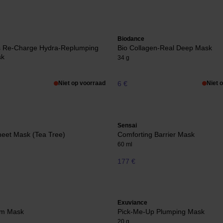
Biodance
s Re-Charge Hydra-Replumping
Bio Collagen-Real Deep Mask
sk
34 g
Niet op voorraad
6 €
Niet 
Sensai
Sheet Mask (Tea Tree)
Comforting Barrier Mask
60 ml
177 €
Exuviance
am Mask
Pick-Me-Up Plumping Mask
20 g