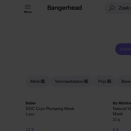
Menu
Crèm
Merk
Voorraadstatus
Prijs
Bewu
Babor
By Wishtr
DOC Cryo Plumping Mask
Natural V
Mask
1 pcs
21 g
12 €
5 €