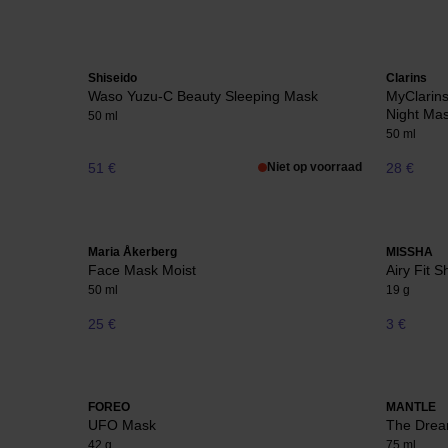
Shiseido
Clarins
Waso Yuzu-C Beauty Sleeping Mask
MyClarin
Night Ma
50 ml
50 ml
51 €
Niet op voorraad
28 €
Maria Åkerberg
MISSHA
Face Mask Moist
Airy Fit 
50 ml
19 g
25 €
3 €
FOREO
MANTLE
UFO Mask
The Dre
42 g
75 ml