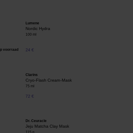
Lumene
Nordic Hydra
100 ml
op voorraad
24 €
Clarins
Cryo-Flash Cream-Mask
75 ml
72 €
Dr. Ceuracle
Jeju Matcha Clay Mask
115 g