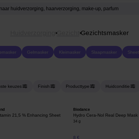
Huidverzorging
Gezicht
Gezichtsmasker
emasker
Gelmasker
Kleimasker
Slaapmasker
Sheet
ste keuzes
Finish
Producttype
Huidconditie
end
Biodance
itamin 21,5 % Enhancing Sheet
Hydro Cera-Nol Real Deep Mask
34 g
8 €