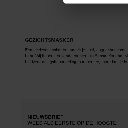
GEZICHTSMASKER
Een gezichtsmasker behandelt je huid, ongeacht de conditi
hebt. Wij hebben bekende merken als Sensai Kanebo, Ma
huidverzorgingsbehandelingen te nemen, maar kun je in 
NIEUWSBRIEF
WEES ALS EERSTE OP DE HOOGTE