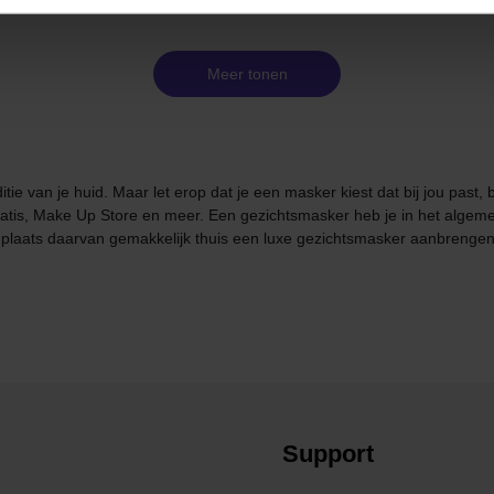
Meer tonen
e van je huid. Maar let erop dat je een masker kiest dat bij jou past, b
tis, Make Up Store en meer. Een gezichtsmasker heb je in het algeme
plaats daarvan gemakkelijk thuis een luxe gezichtsmasker aanbrengen
Support