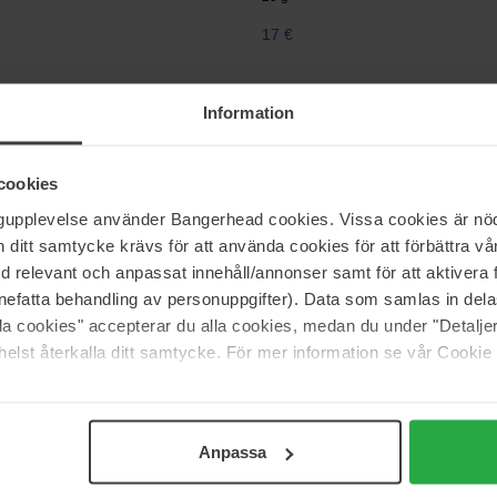
17 €
Information
KERBERG
Medicube
k Recovery
Collagen Night Wrapping Mask
75 ml
cookies
35 €
ngupplevelse använder Bangerhead cookies. Vissa cookies är nöd
itt samtycke krävs för att använda cookies för att förbättra vår
med relevant och anpassat innehåll/annonser samt för att aktiver
nefatta behandling av personuppgifter). Data som samlas in del
rberg
Verso
k More
N°8 Hydro Soothing Mask
alla cookies" accepterar du alla cookies, medan du under "Detal
5 pcs
elst återkalla ditt samtycke. För mer information se vår Cookie
75 €
Anpassa
Pagina 1 van 10
Volgende