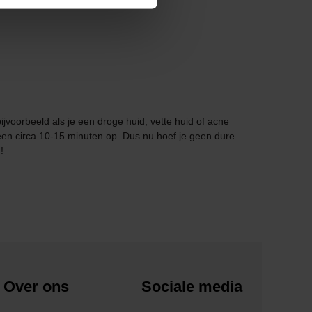
ijvoorbeeld als je een droge huid, vette huid of acne
en circa 10-15 minuten op. Dus nu hoef je geen dure
!
Over ons
Sociale media