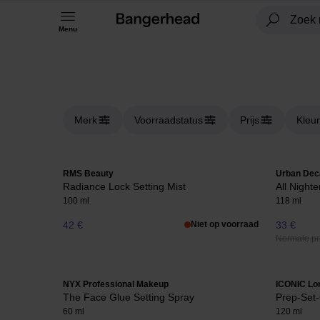
Menu
Merk
Voorraadstatus
Prijs
Kleur
RMS Beauty
Urban Dec
Radiance Lock Setting Mist
All Nighte
100 ml
118 ml
42 €
Niet op voorraad
33 €
Normale pri
NYX Professional Makeup
ICONIC Lo
The Face Glue Setting Spray
Prep-Set
60 ml
120 ml