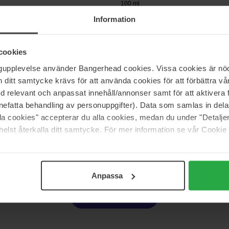
100 ml
Information
30 €
cookies
rals
IsaDora
ngupplevelse använder Bangerhead cookies. Vissa cookies är nöd
pray Travel Size Duo
The Glow Setting Spray
itt samtycke krävs för att använda cookies för att förbättra vår
100 ml
med relevant och anpassat innehåll/annonser samt för att aktiver
nefatta behandling av personuppgifter). Data som samlas in del
22 €
Niet 
alla cookies" accepterar du alla cookies, medan du under "Detal
elst återkalla ditt samtycke. För mer information se vår Cookie
Pagina 1 van 2
Volgende
Anpassa
Meer tonen