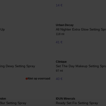
14 €
Urban Decay
-Up
All Nighter Extra Glow Setting Sp
118 ml
41 €
Clinique
ing Dewy Setting Spray
Set The Day Makeup Setting Spr
97 ml
Niet op voorraad
40 €
ndon
IDUN Minerals
Blur Setting Spray
Ready Set Fix Setting Spray