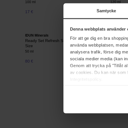
100 ml
120 ml
Samtycke
17 €
39 €
Denna webbplats använder 
IDUN Minerals
IDUN Mine
För att ge dig en bra shoppi
Ready Set Refresh Setting Spray Travel
Setting S
använda webbplatsen, medan d
Size
100 ml
analysera trafik, förse dig 
50 ml
sociala medier media (kan in
80 €
Niet op voorraad
33 €
Genom att trycka på "Tillåt 
av cookies. Du kan när som h
Integritetspolicy.