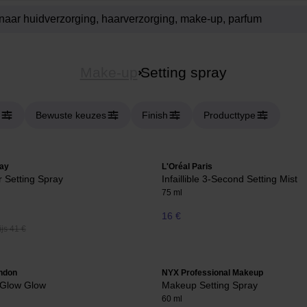
Make-up
Setting spray
Bewuste keuzes
Finish
Producttype
ay
L'Oréal Paris
r Setting Spray
Infaillible 3-Second Setting Mist
75 ml
16 €
js 41 €
ndon
NYX Professional Makeup
-Glow Glow
Makeup Setting Spray
60 ml