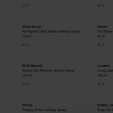
13 €
35 €
Urban Decay
Clarins
All Nighter Ultra Matte Setting Spray
Fix´Make
118 ml
50 ml
41 €
35 €
IDUN Minerals
Lenoites
Ready Set Refresh Setting Spray
Long Last
100 ml
100 ml
25 €
34 €
Hickap
ICONIC Lo
Preppy Prime Setting Spray
Prep Set 