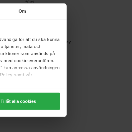
50 ml
Om
20 €
IsaDora
vändiga för att du ska kunna
The Matte Setting Spray
a tjänster, mäta och
100 ml
a funktioner som används på
as med cookieleverantören.
op voorraad
22 €
jer" kan anpassa användningen
 Policy samt vår
Tillåt alla cookies