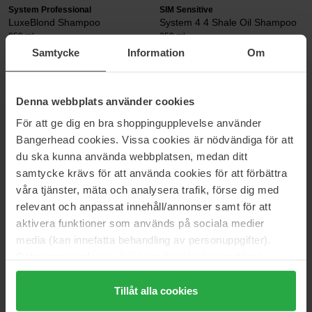
System Professional
SIM Sensitive
LuxeBlond Shampoo
System 4 4 Shale Oil Shampoo
250 ml
250 ml
Samtycke
Information
Om
38 €
21 €
Briogeo
Rahua
Denna webbplats använder cookies
Be Gentle, Be Kind™ Milk Ultra
Hydration Shampoo
För att ge dig en bra shoppingupplevelse använder
Soothing Shampoo
275 ml
236 ml
Bangerhead cookies. Vissa cookies är nödvändiga för att
du ska kunna använda webbplatsen, medan ditt
27 €
45 €
Niet op voorraad
samtycke krävs för att använda cookies för att förbättra
våra tjänster, mäta och analysera trafik, förse dig med
System Professional
Briogeo
relevant och anpassat innehåll/annonser samt för att
Balance Shampoo
Scalp Revival™ Micro-
aktivera funktioner som används på sociala medier
Exfoliating Shampoo
1000 ml
media (kan innefatta behandling av personuppgifter).
236 ml
Data som samlas in delas med cookieleverantören.
59 €
35 €
Genom att trycka på "Tillåt alla cookies" accepterar du
alla cookies, medan du under "Detaljer" kan anpassa
Tillåt alla cookies
Evo
Maria Åkerberg
användningen av cookies. Du kan när som helst återkalla