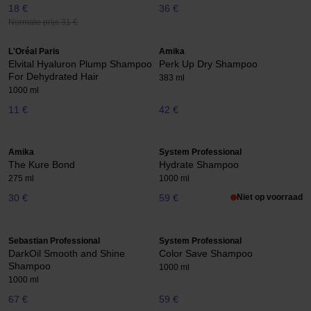
18 €
36 €
Normale prijs 31 €
L'Oréal Paris
Amika
Elvital Hyaluron Plump Shampoo
Perk Up Dry Shampoo
For Dehydrated Hair
383 ml
1000 ml
11 €
42 €
Amika
System Professional
The Kure Bond
Hydrate Shampoo
275 ml
1000 ml
30 €
59 €
Niet op voorraad
Sebastian Professional
System Professional
DarkOil Smooth and Shine
Color Save Shampoo
Shampoo
1000 ml
1000 ml
67 €
59 €