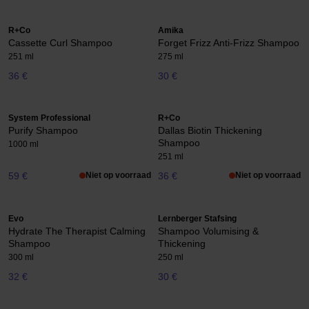
R+Co
Amika
Cassette Curl Shampoo
Forget Frizz Anti-Frizz Shampoo
251 ml
275 ml
36 €
30 €
System Professional
R+Co
Purify Shampoo
Dallas Biotin Thickening
Shampoo
1000 ml
251 ml
59 €
Niet op voorraad
36 €
Niet op voorraad
Evo
Lernberger Stafsing
Hydrate The Therapist Calming
Shampoo Volumising &
Shampoo
Thickening
300 ml
250 ml
32 €
30 €