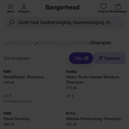
Menu
Inloggen
Favoriet
Winkelwagen
Haarverzorging
Shampoo en conditioner
Shampoo
Filter
Sorteren
314 producten
KMS
Amika
MoistRepair Shampoo
Hydro Rush Intense Moisture
Shampoo
750 ml
275 ml
34 €
33 €
Normale prijs 66 €
KMS
R+Co
Head Remedy
Atlantis Moisturizing Shampoo
300 ml
251 ml