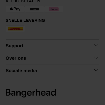
VEILIG BETALEN
SNELLE LEVERING
Support
Contact opnemen
Over ons
Veelgestelde vragen
Over ons
Algemene voorwaarden
Sociale media
Samenwerken
Retourneren
Facebook
Verzending
Privacybeleid
Instagram
LinkedIn