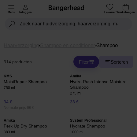
Menu
Inloggen
Favoriet
Winkelwagen
Haarverzorging
Shampoo en conditioner
Shampoo
Filter
Sorteren
314 producten
KMS
Amika
MoistRepair Shampoo
Hydro Rush Intense Moisture
Shampoo
750 ml
275 ml
34 €
33 €
Normale prijs 66 €
Amika
System Professional
Perk Up Dry Shampoo
Hydrate Shampoo
383 ml
1000 ml