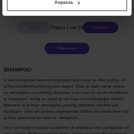
Anpassa
samt vår Integritetspolicy.
36 €
45 €
Niet op voorraad
Pagina 1 van 14
Volgende
Meer tonen
SHAMPOO
is het reinigende haarverzorgingsproduct waar je elke styling- of
schoonheidsbehandeling mee begint. Door je haar nat te maken
en vervolgens voorzichtig shampoo in je haar en op de hoofdhuid
te masseren, reinig en voedt je het haar met belangrijke stoffen.
Wanneer je je haar vervolgens grondig uitspoelt, worden vuil,
huidlagen, oliën en andere ongewenste stoffen die voorkomen dat
je haar glanzend en sterk is, verwijderd.
Voor het beste resultaat combineer je shampoo met conditioner en
een masker. Bij Bangerhead vind je shampoo voor alle haartypes