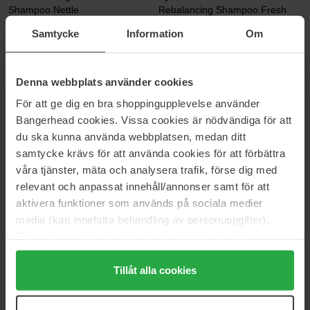
Shampoo Nettle
Rebalancing Shampoo Fresh
250 ml
350 g
Samtycke
Information
Om
16 €
44 €
Denna webbplats använder cookies
Rahua
Maria Åkerberg
Hydration Shampoo
Hair & Body Shampoo Energy
För att ge dig en bra shoppingupplevelse använder
275 ml
500 ml
Bangerhead cookies. Vissa cookies är nödvändiga för att
45 €
Niet op voorraad
20 €
du ska kunna använda webbplatsen, medan ditt
samtycke krävs för att använda cookies för att förbättra
våra tjänster, mäta och analysera trafik, förse dig med
Sebastian Professional
Briogeo
relevant och anpassat innehåll/annonser samt för att
Twisted Elastic Curls Shampoo
Scalp Revival™ Micro-
Exfoliating Shampoo
250 ml
aktivera funktioner som används på sociala medier
236 ml
media (kan innefatta behandling av personuppgifter).
31 €
35 €
Data som samlas in delas med cookieleverantören.
Genom att trycka på "Tillåt alla cookies" accepterar du
alla cookies, medan du under "Detaljer" kan anpassa
Tillåt alla cookies
Evo
Rahua
användningen av cookies. Du kan när som helst återkalla
Spring Clean Deep Clean Rinse
Enchanted Island Shampoo
300 ml
275 ml
ditt samtycke. För mer information se vår Cookie Policy