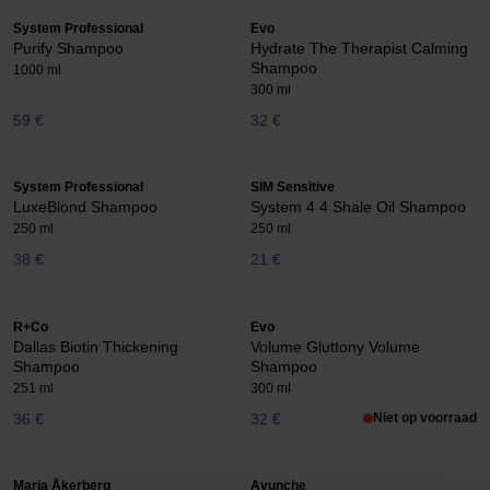
System Professional
Evo
Purify Shampoo
Hydrate The Therapist Calming
Shampoo
1000 ml
300 ml
59 €
32 €
System Professional
SIM Sensitive
LuxeBlond Shampoo
System 4 4 Shale Oil Shampoo
250 ml
250 ml
38 €
21 €
R+Co
Evo
Dallas Biotin Thickening
Volume Gluttony Volume
Shampoo
Shampoo
251 ml
300 ml
36 €
32 €
Niet op voorraad
Maria Åkerberg
Ayunche