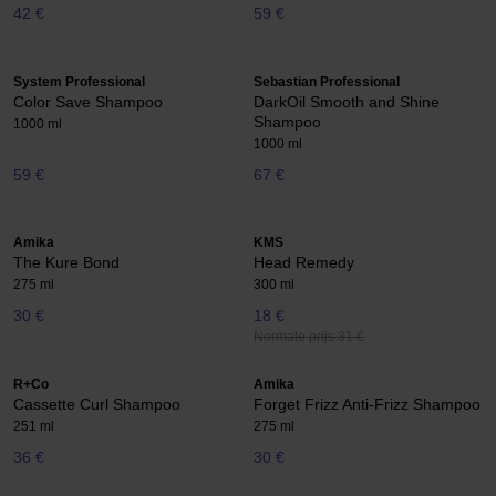
42 €
59 €
System Professional
Sebastian Professional
Color Save Shampoo
DarkOil Smooth and Shine
Shampoo
1000 ml
1000 ml
59 €
67 €
Amika
KMS
The Kure Bond
Head Remedy
275 ml
300 ml
30 €
18 €
Normale prijs 31 €
R+Co
Amika
Cassette Curl Shampoo
Forget Frizz Anti-Frizz Shampoo
251 ml
275 ml
36 €
30 €