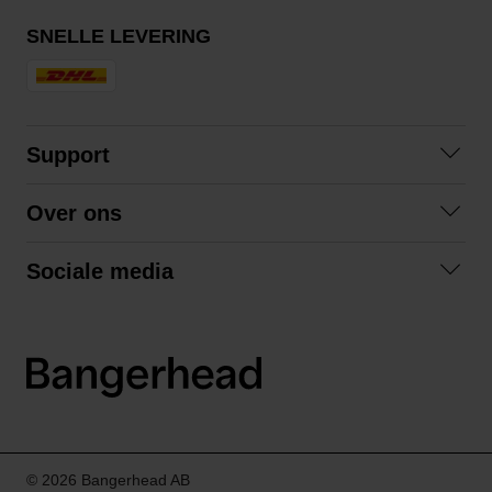
SNELLE LEVERING
Support
Contact opnemen
Over ons
Veelgestelde vragen
Over ons
Algemene voorwaarden
Sociale media
Samenwerken
Retourneren
Facebook
Verzending
Privacybeleid
Instagram
LinkedIn
© 2026 Bangerhead AB