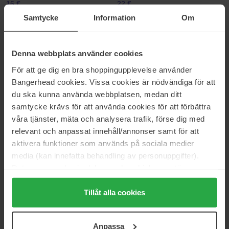
16 €
22 €
Normale prijs 32 €
Samtycke
Information
Om
Schwarzkopf Professional
KMS
Session Label The Definer
Curl Up
Denna webbplats använder cookies
150 ml
150 ml
29 €
33 €
För att ge dig en bra shoppingupplevelse använder
Bangerhead cookies. Vissa cookies är nödvändiga för att
du ska kunna använda webbplatsen, medan ditt
Color Wow
Sebastian Professional
samtycke krävs för att använda cookies för att förbättra
Raise The Root Thicken & Lift
Craft Clay Texturizing & Flexible
våra tjänster, mäta och analysera trafik, förse dig med
Spray
Styling Clay
50 ml
50 ml
relevant och anpassat innehåll/annonser samt för att
aktivera funktioner som används på sociala medier
16 €
31 €
Niet op voorraad
media (kan innefatta behandling av personuppgifter).
Data som samlas in delas med cookieleverantören.
R+Co
Evo
Genom att trycka på "Tillåt alla cookies" accepterar du
Balloon Dry Volume Spray
Macgyver Mousse
alla cookies, medan du under "Detaljer" kan anpassa
Tillåt alla cookies
176 ml
200 ml
användningen av cookies. Du kan när som helst återkalla
37 €
Niet op voorraad
33 €
ditt samtycke. För mer information se vår Cookie Policy
Anpassa
samt vår Integritetspolicy.