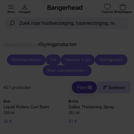
Menu
Inloggen
Favoriet
Winkelwagen
Haarverzorging
Stylingproducten
Volumeproducten
Gel
Haarwax & gel
Stylingpoeder
Meer subcategorieën +
Filter
Sorteren
427 producten
Evo
R+Co
Liquid Rollers Curl Balm
Dallas Thickening Spray
200 ml
251 ml
32 €
37 €