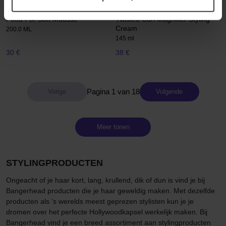
Matrix
Sebastian Professional
Food For Soft Mousse
Twisted Curl Magnifier Styling
Cream
200.0 ML
145 ml
30 €
38 €
Pagina 1 van 18
Volgende
Meer tonen
STYLINGPRODUCTEN
Ongeacht of je haar kort, lang, krullend, dik of dun is vind je bij
Bangerhead producten die je haar geweldig maken. Met dezelfde
producten als 's werelds meest geprezen stylisten kun je je
dromen over het perfecte Hollywoodkapsel werkelijk maken. Bij
Bangerhead vind je een breed assortiment aan stylingproducten