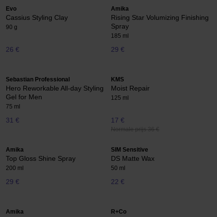
Evo
Amika
Cassius Styling Clay
Rising Star Volumizing Finishing
Spray
90 g
185 ml
26 €
29 €
Sebastian Professional
KMS
Hero Reworkable All-day Styling
Moist Repair
Gel for Men
125 ml
75 ml
31 €
17 €
Normale prijs 36 €
Amika
SIM Sensitive
Top Gloss Shine Spray
DS Matte Wax
200 ml
50 ml
29 €
22 €
Amika
R+Co