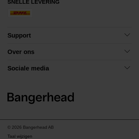
SNELLE LEVERING
Support
Veelgestelde vragen
Over ons
Algemene voorwaarden
Over ons
Retourneren
Sociale media
Samenwerken
Privacybeleid
Facebook
Verzending
Instagram
LinkedIn
© 2026 Bangerhead AB
Taal wijzigen