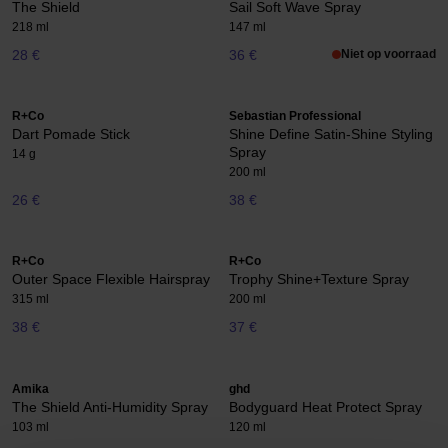
The Shield
Sail Soft Wave Spray
218 ml
147 ml
28 €
36 €
Niet op voorraad
R+Co
Sebastian Professional
Dart Pomade Stick
Shine Define Satin-Shine Styling
Spray
14 g
200 ml
26 €
38 €
R+Co
R+Co
Outer Space Flexible Hairspray
Trophy Shine+Texture Spray
315 ml
200 ml
38 €
37 €
Amika
ghd
The Shield Anti-Humidity Spray
Bodyguard Heat Protect Spray
103 ml
120 ml