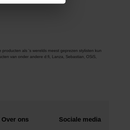
de producten als 's werelds meest geprezen stylisten kun
ucten van onder andere d:fi, Lanza, Sebastian, OSiS,
Over ons
Sociale media