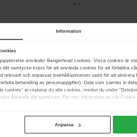
16 €
Color Wow
Information
Raise The Root Thicken & Lift Sp
50 ml
cookies
16 €
ngupplevelse använder Bangerhead cookies. Vissa cookies är nöd
itt samtycke krävs för att använda cookies för att förbättra vår
med relevant och anpassat innehåll/annonser samt för att aktiver
nefatta behandling av personuppgifter). Data som samlas in del
Matrix
 Mousse
Food For Soft Mousse
alla cookies" accepterar du alla cookies, medan du under "Detal
200.0 ML
elst återkalla ditt samtycke. För mer information se vår Cookie
30 €
Anpassa
Pagina 1 van 18
Volgende