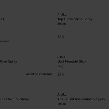
Amika
air
Top Gloss Shine Spray
200 ml
29 €
js 36 €
R+Co
 Wave Spray
Dart Pomade Stick
14 g
Niet op voorraad
26 €
Amika
hine+Texture Spray
The Shield Anti-Humidity Spray
103 ml