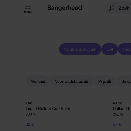
Menu
Volumeproducten
Gel
Haar
Merk
Voorraadstatus
Prijs
Bewu
Evo
R+Co
Liquid Rollers Curl Balm
Dallas Th
200 ml
251 ml
32 €
37 €