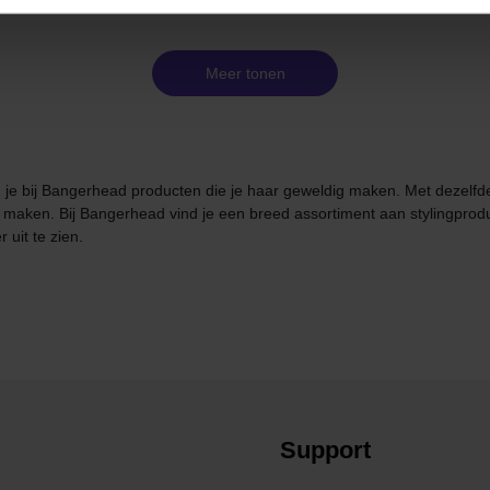
Meer tonen
vind je bij Bangerhead producten die je haar geweldig maken. Met dezelf
k maken. Bij Bangerhead vind je een breed assortiment aan stylingprod
 uit te zien.
Support