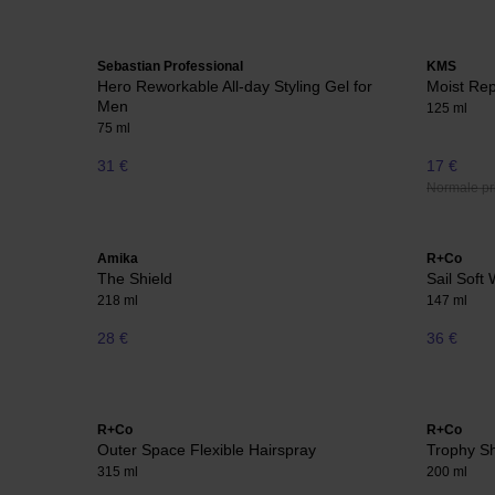
Sebastian Professional
KMS
Hero Reworkable All-day Styling Gel for
Moist Rep
Men
125 ml
75 ml
31 €
17 €
Normale pri
Amika
R+Co
The Shield
Sail Soft
218 ml
147 ml
28 €
36 €
R+Co
R+Co
Outer Space Flexible Hairspray
Trophy S
315 ml
200 ml