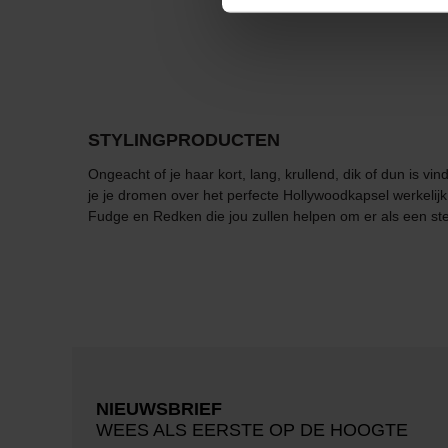
STYLINGPRODUCTEN
Ongeacht of je haar kort, lang, krullend, dik of dun is 
je je dromen over het perfecte Hollywoodkapsel werkelij
Fudge en Redken die jou zullen helpen om er als een ster
NIEUWSBRIEF
WEES ALS EERSTE OP DE HOOGTE