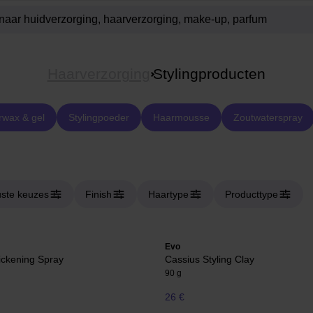
Haarverzorging
Stylingproducten
wax & gel
Stylingpoeder
Haarmousse
Zoutwaterspray
ste keuzes
Finish
Haartype
Producttype
Evo
ickening Spray
Cassius Styling Clay
90 g
26 €