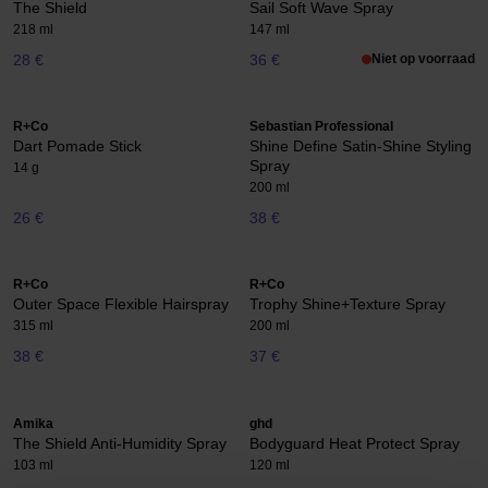
The Shield
Sail Soft Wave Spray
218 ml
147 ml
28 €
36 €
Niet op voorraad
R+Co
Sebastian Professional
Dart Pomade Stick
Shine Define Satin-Shine Styling
Spray
14 g
200 ml
26 €
38 €
R+Co
R+Co
Outer Space Flexible Hairspray
Trophy Shine+Texture Spray
315 ml
200 ml
38 €
37 €
Amika
ghd
The Shield Anti-Humidity Spray
Bodyguard Heat Protect Spray
103 ml
120 ml