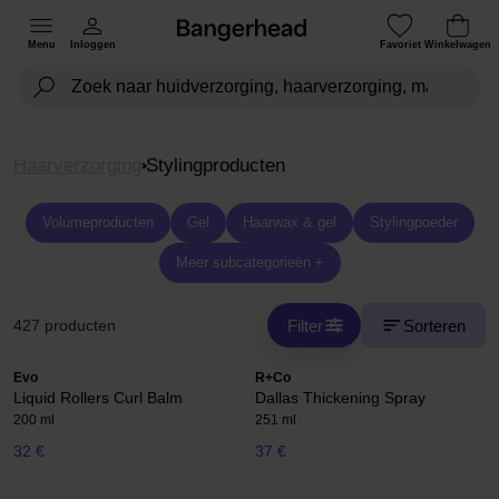
Menu
Inloggen
Favoriet
Winkelwagen
Haarverzorging
Stylingproducten
Volumeproducten
Gel
Haarwax & gel
Stylingpoeder
Meer subcategorieën +
Filter
Sorteren
427 producten
Evo
R+Co
Liquid Rollers Curl Balm
Dallas Thickening Spray
200 ml
251 ml
32 €
37 €