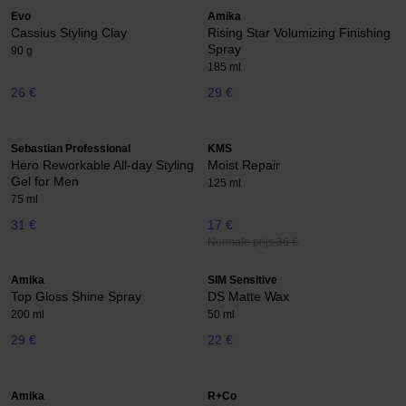
Evo
Amika
Cassius Styling Clay
Rising Star Volumizing Finishing
Spray
90 g
185 ml
26 €
29 €
Sebastian Professional
KMS
Hero Reworkable All-day Styling
Moist Repair
Gel for Men
125 ml
75 ml
31 €
17 €
Normale prijs 36 €
Amika
SIM Sensitive
Top Gloss Shine Spray
DS Matte Wax
200 ml
50 ml
29 €
22 €
Amika
R+Co