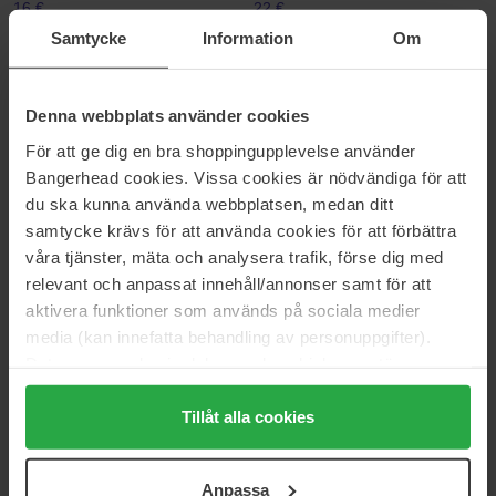
16 €
22 €
Normale prijs 32 €
Samtycke
Information
Om
Schwarzkopf Professional
KMS
Session Label The Definer
Curl Up
Denna webbplats använder cookies
150 ml
150 ml
29 €
33 €
För att ge dig en bra shoppingupplevelse använder
Bangerhead cookies. Vissa cookies är nödvändiga för att
du ska kunna använda webbplatsen, medan ditt
Color Wow
Sebastian Professional
samtycke krävs för att använda cookies för att förbättra
Raise The Root Thicken & Lift
Craft Clay Texturizing & Flexible
våra tjänster, mäta och analysera trafik, förse dig med
Spray
Styling Clay
50 ml
50 ml
relevant och anpassat innehåll/annonser samt för att
aktivera funktioner som används på sociala medier
16 €
31 €
Niet op voorraad
media (kan innefatta behandling av personuppgifter).
Data som samlas in delas med cookieleverantören.
R+Co
Evo
Genom att trycka på "Tillåt alla cookies" accepterar du
Balloon Dry Volume Spray
Macgyver Mousse
alla cookies, medan du under "Detaljer" kan anpassa
Tillåt alla cookies
176 ml
200 ml
användningen av cookies. Du kan när som helst återkalla
37 €
Niet op voorraad
33 €
ditt samtycke. För mer information se vår Cookie Policy
Anpassa
samt vår Integritetspolicy.