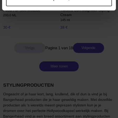
Matrix
Sebastian Professional
Food For Soft Mousse
Twisted Curl Magnifier Styling
Cream
200.0 ML
145 ml
30 €
38 €
Pagina 1 van 18
Volgende
Meer tonen
STYLINGPRODUCTEN
Ongeacht of je haar kort, lang, krullend, dik of dun is vind je bij
Bangerhead producten die je haar geweldig maken. Met dezelfde
producten als 's werelds meest geprezen stylisten kun je je
dromen over het perfecte Hollywoodkapsel werkelijk maken. Bij
Bangerhead vind je een breed assortiment aan stylingproducten