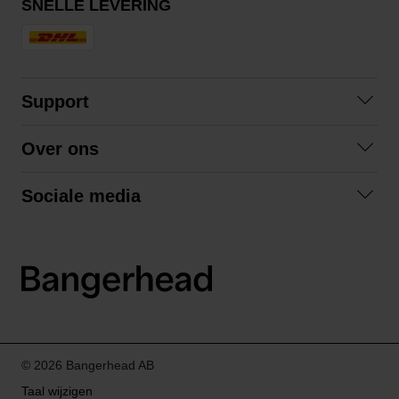
SNELLE LEVERING
Support
Veelgestelde vragen
Over ons
Algemene voorwaarden
Over ons
Retourneren
Sociale media
Samenwerken
Privacybeleid
Facebook
Verzending
Instagram
LinkedIn
© 2026 Bangerhead AB
Taal wijzigen