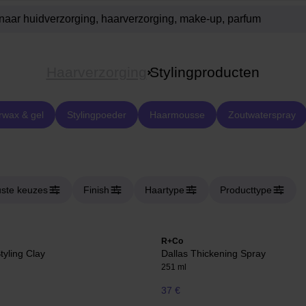
Haarverzorging
Stylingproducten
wax & gel
Stylingpoeder
Haarmousse
Zoutwaterspray
ste keuzes
Finish
Haartype
Producttype
R+Co
tyling Clay
Dallas Thickening Spray
251 ml
37 €