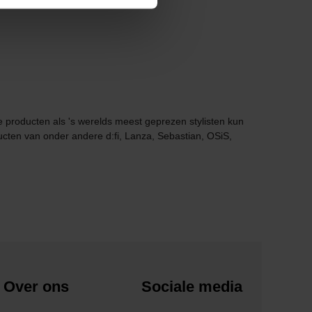
de producten als 's werelds meest geprezen stylisten kun
ucten van onder andere d:fi, Lanza, Sebastian, OSiS,
Over ons
Sociale media