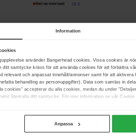
Niet op voorraad
26 €
ghd
Information
d Anti-Humidity Spray
Bodyguard Heat Protect Spray
120 ml
cookies
22 €
Normale prijs 32 €
ngupplevelse använder Bangerhead cookies. Vissa cookies är nöd
itt samtycke krävs för att använda cookies för att förbättra vår
med relevant och anpassat innehåll/annonser samt för att aktiver
Professional
R+Co
nefatta behandling av personuppgifter). Data som samlas in del
 Texturizing & Flexible Styling
Balloon Dry Volume Spray
176 ml
alla cookies" accepterar du alla cookies, medan du under "Detal
elst återkalla ditt samtycke. För mer information se vår Cookie
Niet op voorraad
37 €
Anpassa
Pagina 1 van 18
Volgende