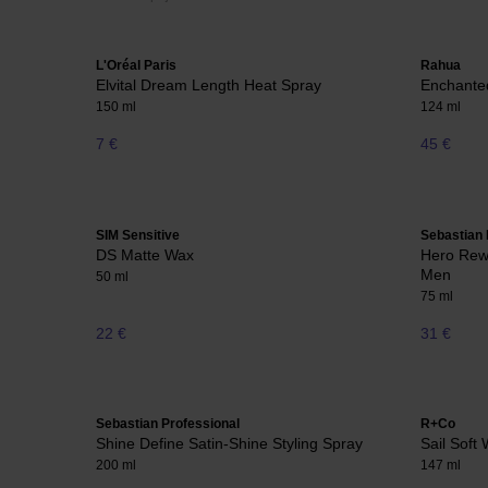
L'Oréal Paris
Rahua
Elvital Dream Length Heat Spray
Enchanted
150 ml
124 ml
7 €
45 €
SIM Sensitive
Sebastian 
DS Matte Wax
Hero Rewo
Men
50 ml
75 ml
22 €
31 €
Sebastian Professional
R+Co
Shine Define Satin-Shine Styling Spray
Sail Soft
200 ml
147 ml