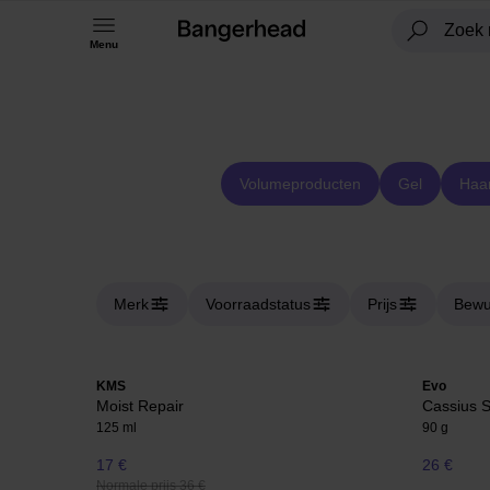
Menu
Volumeproducten
Gel
Haar
Merk
Voorraadstatus
Prijs
Bewu
KMS
Evo
Moist Repair
Cassius S
125 ml
90 g
17 €
26 €
Normale prijs 36 €