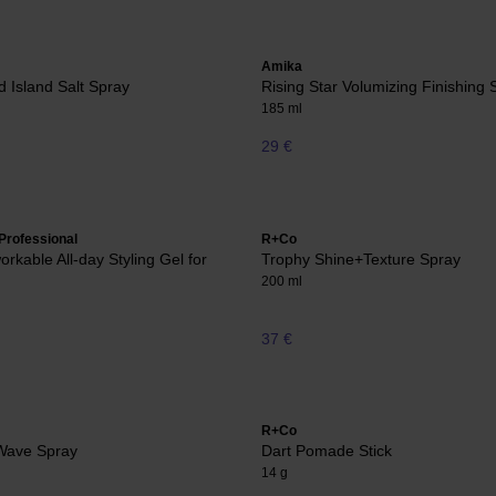
Amika
 Island Salt Spray
Rising Star Volumizing Finishing 
185 ml
29 €
Professional
R+Co
rkable All-day Styling Gel for
Trophy Shine+Texture Spray
200 ml
37 €
R+Co
 Wave Spray
Dart Pomade Stick
14 g