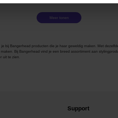
Meer tonen
vind je bij Bangerhead producten die je haar geweldig maken. Met dezelf
k maken. Bij Bangerhead vind je een breed assortiment aan stylingprod
 uit te zien.
Support