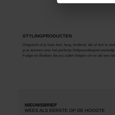
STYLINGPRODUCTEN
Ongeacht of je haar kort, lang, krullend, dik of dun is 
je je dromen over het perfecte Hollywoodkapsel werkelij
Fudge en Redken die jou zullen helpen om er als een ster
NIEUWSBRIEF
WEES ALS EERSTE OP DE HOOGTE