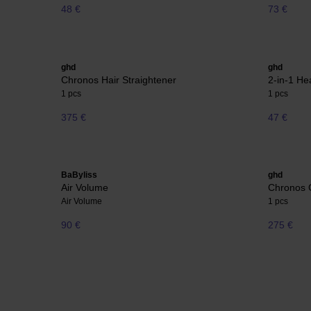
48 €
73 €
ghd
ghd
Chronos Hair Straightener
2-in-1 He
1 pcs
1 pcs
375 €
47 €
BaByliss
ghd
Air Volume
Chronos 
Air Volume
1 pcs
90 €
275 €