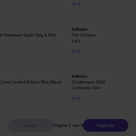
35 €
BaByliss
at-Resistant Styler Bag & Mat
The Crimper
1 pcs
43 €
BaByliss
Curve Limited Edition Max Wand
Cordkeeper 2000
Cordkeeper 2000
50 €
Pagina 1 van 4
Volgende