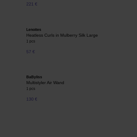
221 €
Lenoites
Heatless Curls in Mulberry Silk Large
1 pcs
57 €
BaByliss
Multistyler Air Wand
1 pcs
130 €