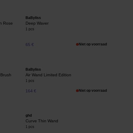
BaByliss
sh Rose
Deep Waver
1 pcs
65 €
Niet op voorraad
BaByliss
 Brush
Air Wand Limited Edition
1 pcs
164 €
Niet op voorraad
ghd
Curve Thin Wand
1 pcs