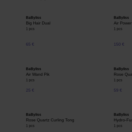
BaByliss
BaByliss
Big Hair Dual
Air Power
1 pcs
1 pcs
65 €
150 €
BaByliss
BaByliss
Air Wand Pik
Rose Qua
1 pcs
1 pcs
25 €
59 €
BaByliss
BaByliss
Rose Quartz Curling Tong
Hydro-Fus
1 pcs
1 pcs