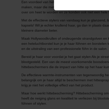
Een voordeel van het gebruik van een stijltang is dat het 
maken, maar die met de juiste techniek ook gebruikt k
over om heet te worden en ze konden ook niet een hele l
Met de effectieve stylers van vandaag kun je glanzend, b
kapsels! Wil je echter krullend haar, ga dan in plaats daa
kleinere diameter beter.
Maak Hollywoodkrullen of ondeugende strandgolven en kie
een heteluchtborstel kun je je haar föhnen en borstelen te
en de uitstraling van een professionele föhn in de salon.
Bereid je haar voor voordat je het gaat stylen Als je str
blootgesteld. Een van de meest voorkomende boosdoener
hittebeschermers die de impact van hitte op het haar k
De effectieve warmte-instrumenten van tegenwoordig hebb
belangrijk om je haar altijd te beschermen met hittespra
krijg je niet het volledige effect van het product.
Maar hoe werkt hittebescherming? Hittebescherming omhu
heeft de neiging glans en kwaliteit te verliezen bij bloo
föhnen of stylen.