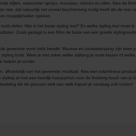
ende stijlen, waaronder sprays, mousses, crèmes en oliën. Kies de formu
 niet, dat natuurlijk net zoveel bescherming nodig heeft als de rest va
s en mogelijkheden openen.
ng tools delen. Wat is het beste styling tool? En welke styling tool moet
sultaten. Zoals gezegd is een föhn de basis van een goede stylingroutin
 je de gewenste vorm hebt bereikt. Mousse en zoutwaterspray zijn twee
styling tools. Weet je niet zeker welke stijltang je moet kiezen of welk
e helpen je verder.
en, afhankelijk van het gewenste resultaat. Kies een volumineus product
yling af met een heerlijk haarparfum voor de finishing touch van je loo
verbeelding die de grenzen stelt aan welk kapsel je vandaag zult rocken!