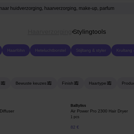
Haarverzorging
Stylingtools
Haarföhn
Heteluchtborstel
Stijltang & styler
Krultang
Bewuste keuzes
Finish
Haartype
Produ
BaByliss
Diffuser
Air Power Pro 2300 Hair Dryer
1 pcs
82 €