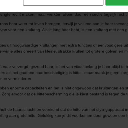
pluizen in je haar helpt verminderen en glans geeft. Stijltangen en styl
unnen worden om lange glamoureuze Hollywood-golven te maken. Oudere
engte recht maken, maar werkten alleen door één sectie tegelijk recht
roos haar weer tot leven brengen, terwijl je volume aan je haar toevoe
rvan voor een krultang. Als je lang haar hebt, is een krultang met een g
s uit hoogwaardige krultangen met extra functies of eenvoudigere uitv
rwijl je alles creëert van kleine, strakke krullen tot grotere golven en 
eeft naar verzorgd, gezond haar, is het van vitaal belang je haar altijd
s als het gaat om haarbeschadiging is hitte - maar maak je geen zor
unnen verminderen.
en enorme capaciteiten en het is niet ongewoon dat krultangen en sti
y. Zorg ervoor dat de hittebescherming die je kiest bestand is tegen d
lt de haarschacht en voorkomt dat de hitte van het stylingapparaat i
tstelling aan grote hitte. Gelukkig kun je dit voorkomen door gewoon ee