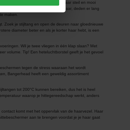
ers zijn warmte-instrumenten die je haar steil en mooi
 stijltangen waren vaak onhandelbaar, deden er lang
 te maken.
gt. Zoek je stijltang en open de deuren naar gloednieuwe
rotere diameter beter en als je korter haar hebt, is een
oeringen. Wil je twee vliegen in één klap slaan? Met
meer volume. Tip! Een heteluchtborstel geeft je het gevoel
 te beschermen tegen de stress waaraan het wordt
gen, Bangerhead heeft een geweldig assortiment
jltangen tot 200°C kunnen bereiken, dus het is heel
e temperatuur waarop je hittegereedschap werkt, anders
n contact komt met het oppervlak van de haarvezel. Haar
n hittebeschermer aan te brengen voordat je je haar gaat