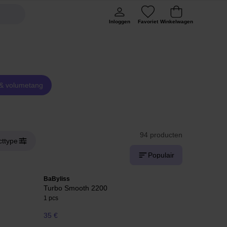
Inloggen
Favoriet
Winkelwagen
 & volumetang
94 producten
cttype
Populair
BaByliss
Turbo Smooth 2200
1 pcs
35 €