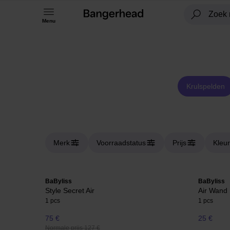
Menu
Krulspelden
Merk
Voorraadstatus
Prijs
Kleur
BaByliss
BaByliss
Style Secret Air
Air Wand 
1 pcs
1 pcs
75 €
25 €
Normale prijs 127 €