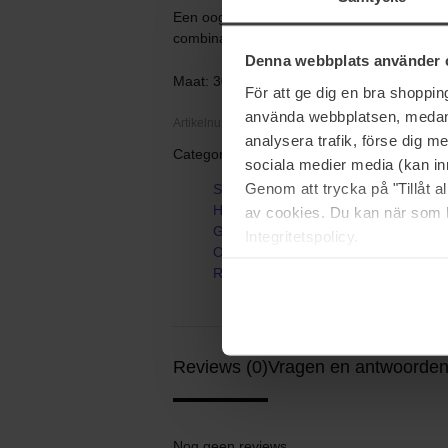
Een oogserum dat rimpels op de gevoelige 
combinatie van ginseng extract en retinal.
Denna webbplats använder 
Maat: 30 ml
För att ge dig en bra shoppi
använda webbplatsen, medan d
Artikelnummer: 114285
analysera trafik, förse dig 
Categorieën:
sociala medier media (kan in
Genom att trycka på "Tillåt 
Startpagina
Huidverzorging
av cookies. Du kan när som h
Gezichtsverzorging
Integritetspolicy.
Oogserum
Revive Eye Serum
Reviews (0)
Vragen en antwoorden
Nog geen reviews