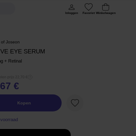
Inloggen
Favoriet
Winkelwagen
 of Joseon
IVE EYE SERUM
g + Retinal
len prijs 22,70 €
,67 €
Kopen
Favoriet
voorraad