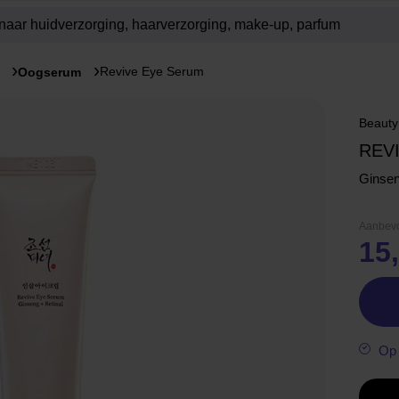
Revive Eye Serum
Oogserum
Beauty
REV
Ginsen
Aanbevo
15
Op 