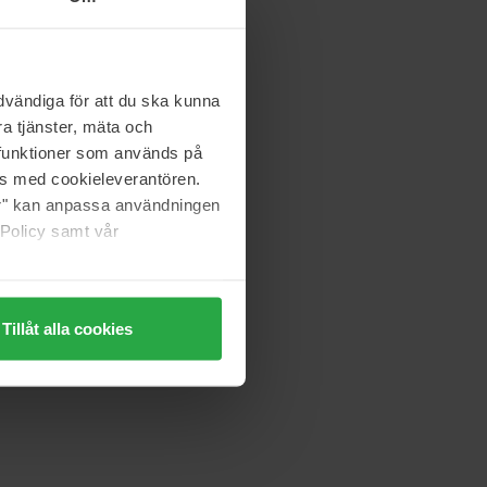
vändiga för att du ska kunna
a tjänster, mäta och
a funktioner som används på
as med cookieleverantören.
jer" kan anpassa användningen
 Policy samt vår
Tillåt alla cookies