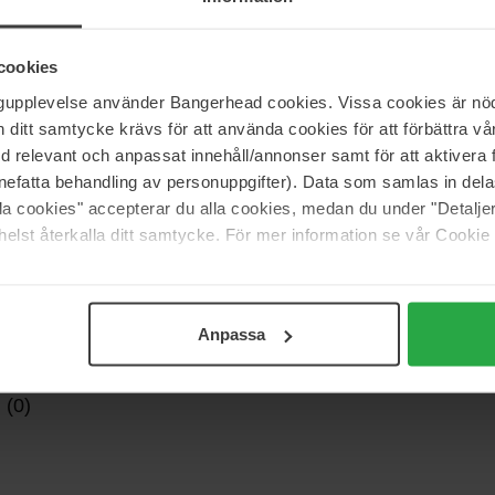
huid rond de ogen helpt te verbeteren door een
cookies
ngupplevelse använder Bangerhead cookies. Vissa cookies är nöd
itt samtycke krävs för att använda cookies för att förbättra vår
med relevant och anpassat innehåll/annonser samt för att aktiver
nefatta behandling av personuppgifter). Data som samlas in del
alla cookies" accepterar du alla cookies, medan du under "Detal
elst återkalla ditt samtycke. För mer information se vår Cookie
Anpassa
 (0)