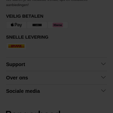
aanbiedingen!
VEILIG BETALEN
SNELLE LEVERING
Support
Contact opnemen
Over ons
Veelgestelde vragen
Over ons
Algemene voorwaarden
Sociale media
Samenwerken
Retourneren
Facebook
Verzending
Privacybeleid
Instagram