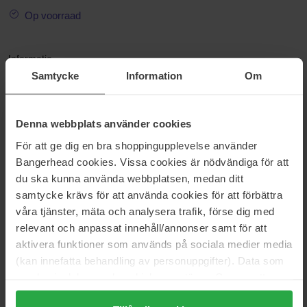
Op voorraad
Informatie
Samtycke
Information
Om
Klairs Fundamental Watery Oil is een serum op waterbasis met
een even hoog hydraterend vermogen als een gezichtsolie. Het
bevat onder andere ceramiden, camellia sinensis (groene thee),
Denna webbplats använder cookies
peptiden en gefermenteerde ingrediënten. Deze ingrediënten
bevatten veel antioxidanten en verjongende eigenschappen die je
För att ge dig en bra shoppingupplevelse använder
huid met slechts een paar druppels laten stralen.
Bangerhead cookies. Vissa cookies är nödvändiga för att
du ska kunna använda webbplatsen, medan ditt
Maat: 50 ml
samtycke krävs för att använda cookies för att förbättra
våra tjänster, mäta och analysera trafik, förse dig med
Artikelnummer: 92841
relevant och anpassat innehåll/annonser samt för att
Categorieën:
aktivera funktioner som används på sociala medier media
(kan innefatta behandling av personuppgifter). Data som
Startpagina
Huidverzorging
samlas in delas med cookieleverantören. Genom att
Gezichtsverzorging
trycka på "Tillåt alla cookies" accepterar du alla cookies,
Gezichtsolie