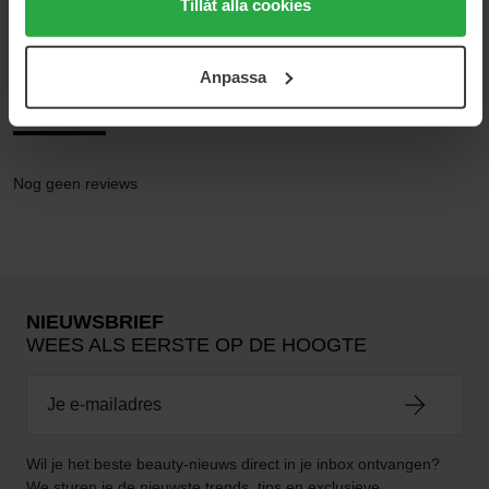
medan du under "Detaljer" kan anpassa användningen av
Tillåt alla cookies
Fundamental Watery Oil Drop
cookies. Du kan när som helst återkalla ditt samtycke.
För mer information se vår Cookie Policy samt vår
Anpassa
Integritetspolicy.
Reviews (0)
Vragen en antwoorden (0)
Nog geen reviews
NIEUWSBRIEF
WEES ALS EERSTE OP DE HOOGTE
Wil je het beste beauty-nieuws direct in je inbox ontvangen?
We sturen je de nieuwste trends, tips en exclusieve